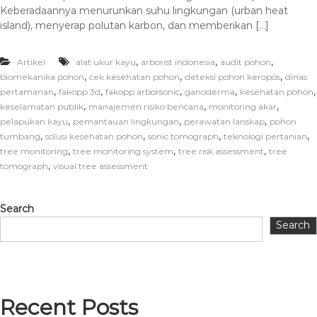
Keberadaannya menurunkan suhu lingkungan (urban heat
island), menyerap polutan karbon, dan memberikan […]
,
,
,
Artikel
alat ukur kayu
arborist indonesia
audit pohon
,
,
,
biomekanika pohon
cek kesehatan pohon
deteksi pohon keropos
dinas
,
,
,
,
,
pertamanan
fakopp 3d
fakopp arborsonic
ganoderma
kesehatan pohon
,
,
,
keselamatan publik
manajemen risiko bencana
monitoring akar
,
,
,
pelapukan kayu
pemantauan lingkungan
perawatan lanskap
pohon
,
,
,
,
tumbang
solusi kesehatan pohon
sonic tomograph
teknologi pertanian
,
,
,
tree monitoring
tree monitoring system
tree risk assessment
tree
,
tomograph
visual tree assessment
Search
Search
Recent Posts