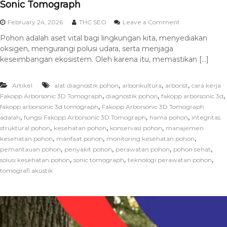
Sonic Tomograph
February 24, 2026
THC SEO
Leave a Comment
Pohon adalah aset vital bagi lingkungan kita, menyediakan
oksigen, mengurangi polusi udara, serta menjaga
keseimbangan ekosistem. Oleh karena itu, memastikan […]
,
,
,
Artikel
alat diagnostik pohon
arborikultura
arborist
cara kerja
,
,
,
Fakopp Arborsonic 3D Tomograph
diagnostik pohon
fakopp arborsonic 3d
,
fakopp arborsonic 3d tomograph
Fakopp Arborsonic 3D Tomograph
,
,
,
adalah
fungsi Fakopp Arborsonic 3D Tomograph
hama pohon
integritas
,
,
,
struktural pohon
kesehatan pohon
konservasi pohon
manajemen
,
,
,
kesehatan pohon
manfaat pohon
monitoring kesehatan pohon
,
,
,
,
pemantauan pohon
penyakit pohon
perawatan pohon
pohon sehat
,
,
,
solusi kesehatan pohon
sonic tomograph
teknologi perawatan pohon
tomografi akustik