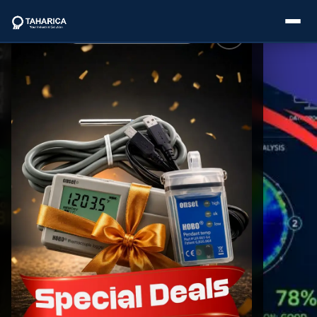
About Us
Categories
Brands
Service
Industries
Blogs