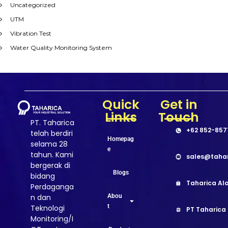
Uncategorized
UTM
Vibration Test
Water Quality Monitoring System
Quick
Get in
Links
Touch
PT. Taharica
+62 852-857
telah berdiri
Homepag
selama 28
e
tahun. Kami
sales@taha
bergerak di
Blogs
bidang
Taharica Ala
Perdaganga
Abou
n dan
t
Teknologi
PT Taharica
Monitoring/I