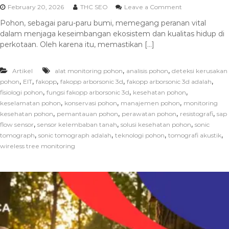
February 20, 2026
THC SEO
Leave a Comment
Pohon, sebagai paru-paru bumi, memegang peranan vital
dalam menjaga keseimbangan ekosistem dan kualitas hidup di
perkotaan. Oleh karena itu, memastikan […]
,
,
Artikel
alat monitoring pohon
analisis pohon
deteksi kerusakan
,
,
,
,
,
pohon
EIT
fakopp
fakopp arborsonic 3d
fakopp arborsonic 3d adalah
,
,
,
fisiologi pohon
fungsi fakopp arborsonic 3d
kesehatan pohon
,
,
,
keselamatan pohon
konservasi pohon
manajemen pohon
monitoring
,
,
,
,
kesehatan pohon
pemantauan pohon
perawatan pohon
resistografi
sap
,
,
,
flow sensor
sensor kelembaban tanah
solusi kesehatan pohon
sonic
,
,
,
,
tomograph
sonic tomograph adalah
teknologi pohon
tomografi akustik
wireless tree monitoring