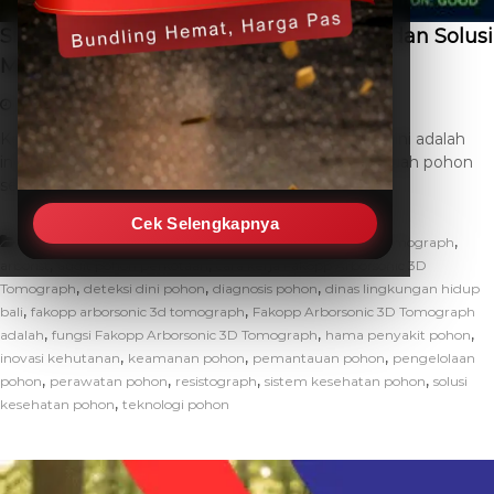
Sistem Kesehatan Pohon: Deteksi Dini dan Solusi
Modern
June 3, 2026
THC SEO
Leave a Comment
Kesehatan pohon bukan sekadar masalah estetika; ini adalah
indikator penting bagi kualitas lingkungan kita. Sebuah pohon
sehat berperan vital dalam […]
Cek Selengkapnya
,
,
Artikel
alat deteks kesehatan pohon
alat sonic tomograph
,
,
arborist
audit pohon perkotaan
cara kerja Fakopp Arborsonic 3D
,
,
,
Tomograph
deteksi dini pohon
diagnosis pohon
dinas lingkungan hidup
,
,
bali
fakopp arborsonic 3d tomograph
Fakopp Arborsonic 3D Tomograph
,
,
,
adalah
fungsi Fakopp Arborsonic 3D Tomograph
hama penyakit pohon
,
,
,
inovasi kehutanan
keamanan pohon
pemantauan pohon
pengelolaan
,
,
,
,
pohon
perawatan pohon
resistograph
sistem kesehatan pohon
solusi
,
kesehatan pohon
teknologi pohon