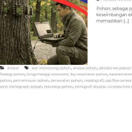
Pohon, sebagai 
keseimbangan eko
memastikan […]
,
,
Artikel
alat monitoring pohon
analisis pohon
deteksi kerusakan
,
,
,
fisiologi pohon
fungsi fakopp arborsonic 3d
kesehatan pohon
keselamatan
,
,
,
,
pohon
pemantauan pohon
perawatan pohon
resistografi
sap flow sensor
,
,
,
sonic tomograph adalah
teknologi pohon
tomografi akustik
wireless tree