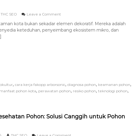
THC SEO
Leave a Comment
aman kota bukan sekadar elemen dekoratif. Mereka adalah
penyedia keteduhan, penyeimbang ekosistem mikro, dan
]
,
,
,
,
okultur
cara kerja fakopp arborsonic
diagnosa pohon
keamanan pohon
,
,
,
,
manfaat pohon kota
perawatan pohon
resiko pohon
teknologi pohon
esehatan Pohon: Solusi Canggih untuk Pohon
6
THC SEO
Leave a Comment