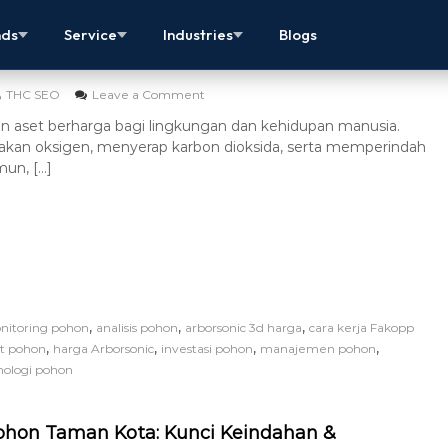
D Harga: Investasi Cerdas untuk Kesehatan
nds
Service
Industries
Blogs
THC SEO
Leave a Comment
 aset berharga bagi lingkungan dan kehidupan manusia.
kan oksigen, menyerap karbon dioksida, serta memperindah
mun, […]
,
,
,
onitoring pohon
analisis pohon
arborsonic 3d harga
cara kerja Fakopp
,
,
,
,
at pohon
harga Arborsonic
investasi pohon
manajemen pohon
nologi pohon
ohon Taman Kota: Kunci Keindahan &