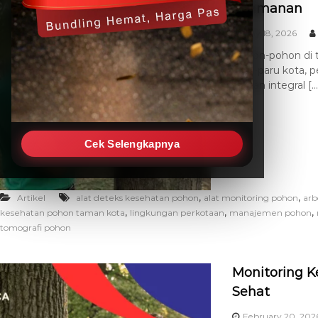
Keamanan
May 18, 2026
Pohon-pohon di t
paru-paru kota, 
bagian integral […
Cek Selengkapnya
,
,
Artikel
alat deteks kesehatan pohon
alat monitoring pohon
arb
,
,
,
kesehatan pohon taman kota
lingkungan perkotaan
manajemen pohon
tomografi pohon
Monitoring K
Sehat
February 20, 202