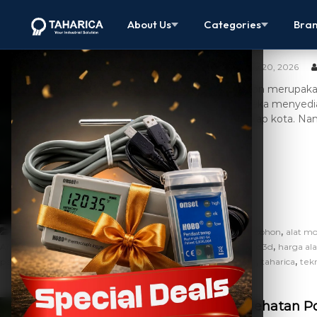
Arborsonic 3
About Us
Categories
Bra
Pohon
May 20, 2026
Pohon merupakan
Mereka menyedia
lanskap kota. Na
,
,
Artikel
alat deteks kesehatan pohon
alat deteksi pohon
alat m
,
,
,
Arborsonic 3D Tomograph
diagnosa pohon
fakopp arborsonic 3d
harga al
,
,
,
,
perawatan pohon
sonic tomograph
sonic tomograph pohon
taharica
tek
Kesehatan P