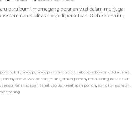
paru-paru bumi, memegang peranan vital dalam menjaga
sistem dan kualitas hidup di perkotaan. Oleh karena itu,
,
,
,
,
,
 pohon
EIT
fakopp
fakopp arborsonic 3d
fakopp arborsonic 3d adalah
,
,
,
 pohon
konservasi pohon
manajemen pohon
monitoring kesehatan
,
,
,
,
sensor kelembaban tanah
solusi kesehatan pohon
sonic tomograph
 monitoring