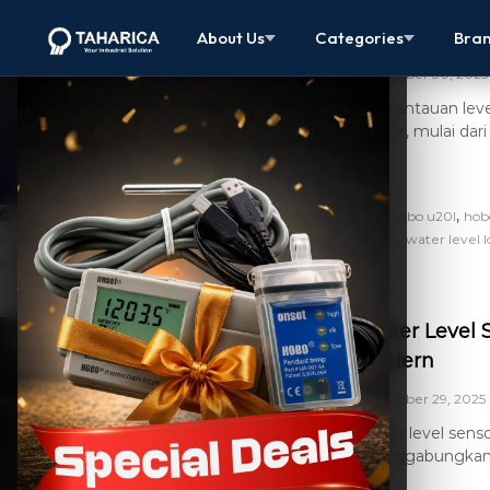
Kalibrasi Dat
About Us
Categories
Bra
October 30, 2025
Pemantauan level
sektor, mulai dar
,
,
,
,
Artikel
apa itu water level
data logger air
hobo
hobo u20l
hob
,
,
,
level adalah
water level calibrations
water level data logger
water level 
,
,
sensor meter
water level sumur
well water level
Water Level S
Modern
October 29, 2025
Water level sens
menggabungkan fu