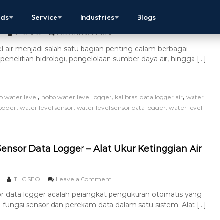
a Logger Air – Cara dan Fungsinya
nds
Service
Industries
Blogs
THC SEO
Leave a Comment
 air menjadi salah satu bagian penting dalam berbagai
i penelitian hidrologi, pengelolaan sumber daya air, hingga […]
,
,
,
o water level
hobo water level logger
kalibrasi data logger air
water
,
,
,
logger
water level sensor
water level sensor data logger
water level
ensor Data Logger – Alat Ukur Ketinggian Air
THC SEO
Leave a Comment
or data logger adalah perangkat pengukuran otomatis yang
ngsi sensor dan perekam data dalam satu sistem. Alat […]