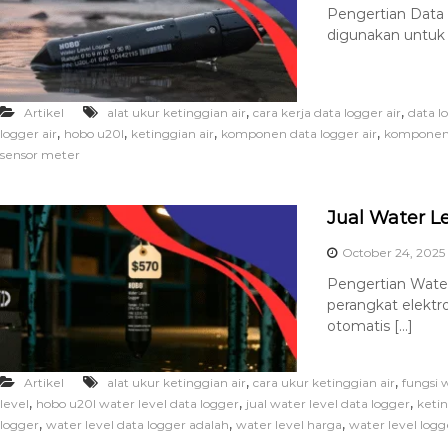
Pengertian Data L
digunakan untuk 
,
,
Artikel
alat ukur ketinggian air
cara kerja data logger air
data l
,
,
,
,
logger air
hobo u20l
ketinggian air
komponen data logger air
komponen 
sensor meter
Jual Water L
October 24, 2025
Pengertian Water
perangkat elektr
otomatis […]
,
,
Artikel
alat ukur ketinggian air
cara ukur ketinggian air
fungsi 
,
,
,
level
hobo u20l water level data logger
jual water level data logger
ketin
,
,
,
logger
water level data logger adalah
water level harga
water level logg