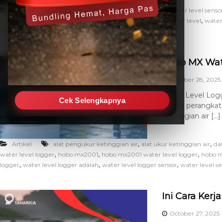
,
Artikel
apa itu water level data logger
apa itu water level senso
,
,
,
water level logger
hobo water level sensor data logger
water level
water
,
level sensor data logger adalah
water level sensor meter
Hobo MX Wate
October 28, 2025
Water Level Logg
Cek Selengkapnya
adalah perangkat
ketinggian air […]
,
,
Artikel
alat pengukur ketinggian air
alat ukur ketinggian air
da
,
,
,
water level logger
hobo mx2001
hobo mx2001 water level logger
hobo 
,
,
,
logger
water level logger adalah
water level logger sensor
water level s
Ini Cara Kerj
October 27, 2025