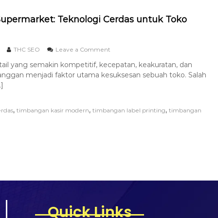
permarket: Teknologi Cerdas untuk Toko
THC SEO
Leave a Comment
tail yang semakin kompetitif, kecepatan, keakuratan, dan
nggan menjadi faktor utama kesuksesan sebuah toko. Salah
]
,
,
,
erdas
timbangan kasir modern
timbangan label printing
timbangan
Quick Links