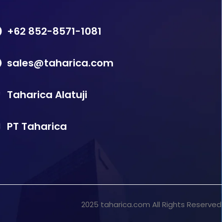
+62 852-8571-1081
sales@taharica.com
Taharica Alatuji
PT Taharica
2025 taharica.com All Rights Reserved