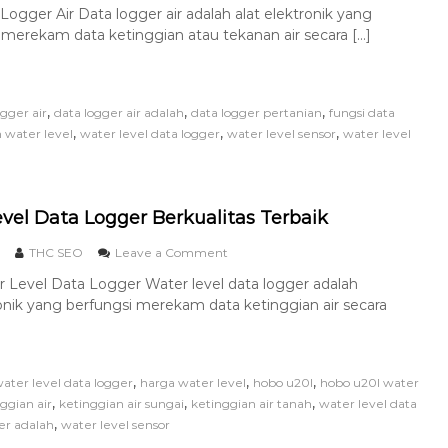
ogger Air Data logger air adalah alat elektronik yang
merekam data ketinggian atau tekanan air secara […]
,
,
,
ogger air
data logger air adalah
data logger pertanian
fungsi data
,
,
,
water level
water level data logger
water level sensor
water level
evel Data Logger Berkualitas Terbaik
THC SEO
Leave a Comment
 Level Data Logger Water level data logger adalah
onik yang berfungsi merekam data ketinggian air secara
,
,
,
water level data logger
harga water level
hobo u20l
hobo u20l water
,
,
,
ggian air
ketinggian air sungai
ketinggian air tanah
water level data
,
er adalah
water level sensor