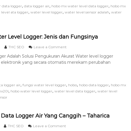
,
,
,
r data logger
data logger air
hobo mx water level data logger
hobo mx
,
,
,
 level ata logger
water level logger
water level sensor adalah
water
r Level Logger: Jenis dan Fungsinya
THC SEO
Leave a Comment
er Adalah Solusi Pengukuran Akurat Water level logger
 elektronik yang secara otomatis merekam perubahan
,
,
,
,
ta logger air
fungsi water level logger
hobo
hobo data logger
hobo mx
,
,
,
mx20l
hobo water level logger
water level data logger
water level
ensor
a Data Logger Air Yang Canggih – Taharica
THC SEO
Leave a Comment