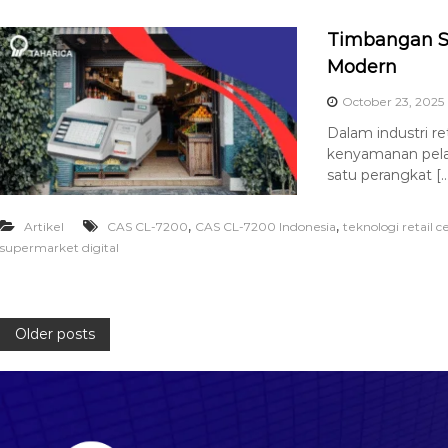
Timbangan Su
Modern
October 23, 2025
Dalam industri re
kenyamanan pela
satu perangkat […
,
,
Artikel
CAS CL-7200
CAS CL-7200 Indonesia
teknologi retail c
supermarket digital
Older posts