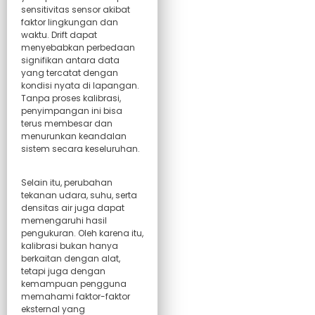
sensitivitas sensor akibat
faktor lingkungan dan
waktu. Drift dapat
menyebabkan perbedaan
signifikan antara data
yang tercatat dengan
kondisi nyata di lapangan.
Tanpa proses kalibrasi,
penyimpangan ini bisa
terus membesar dan
menurunkan keandalan
sistem secara keseluruhan.
Selain itu, perubahan
tekanan udara, suhu, serta
densitas air juga dapat
memengaruhi hasil
pengukuran. Oleh karena itu,
kalibrasi bukan hanya
berkaitan dengan alat,
tetapi juga dengan
kemampuan pengguna
memahami faktor-faktor
eksternal yang