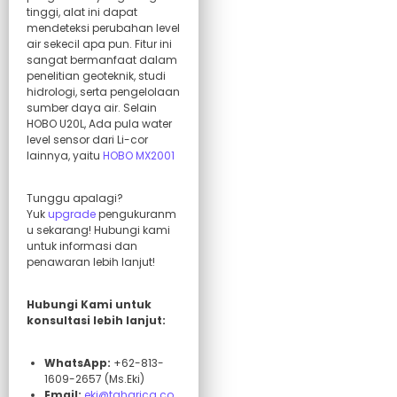
tinggi, alat ini dapat
mendeteksi perubahan level
air sekecil apa pun. Fitur ini
sangat bermanfaat dalam
penelitian geoteknik, studi
hidrologi, serta pengelolaan
sumber daya air. Selain
HOBO U20L, Ada pula water
level sensor dari Li-cor
lainnya, yaitu
HOBO MX2001
Tunggu apalagi?
Yuk
upgrade
pengukuranm
u sekarang! Hubungi kami
untuk informasi dan
penawaran lebih lanjut!
Hubungi Kami untuk
konsultasi lebih lanjut:
WhatsApp:
+62-813-
1609-2657 (Ms.Eki)
Email:
eki@taharica.co