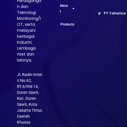
Perdaganga
Abou
n dan
t
Teknologi
PT Taharica
Monitoring/I
OT, serta
Products
melayani
berbagai
Industri,
Lembaga
riset dan
lainnya.
Jl. Radin Inten
II No.62,
RT.6/RW.14,
Duren Sawit,
Kec. Duren
Sawit, Kota
Jakarta Timur,
Daerah
Khusus