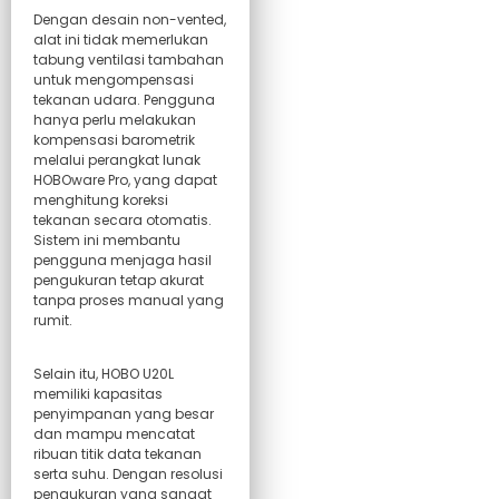
Dengan desain non-vented,
alat ini tidak memerlukan
tabung ventilasi tambahan
untuk mengompensasi
tekanan udara. Pengguna
hanya perlu melakukan
kompensasi barometrik
melalui perangkat lunak
HOBOware Pro, yang dapat
menghitung koreksi
tekanan secara otomatis.
Sistem ini membantu
pengguna menjaga hasil
pengukuran tetap akurat
tanpa proses manual yang
rumit.
Selain itu, HOBO U20L
memiliki kapasitas
penyimpanan yang besar
dan mampu mencatat
ribuan titik data tekanan
serta suhu. Dengan resolusi
pengukuran yang sangat