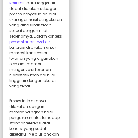
Kalibrasi
data logger air
dapat diartikan sebagai
proses penyesuaian alat
ukur agar hasil pengukuran
yang dihasilkan tetap
sesuai dengan nilai
sebenarnya. Dalam konteks
pemantauan level air
,
kalibrasi dilakukan untuk
memastikan sensor
tekanan yang digunakan
oleh alat mampu
mengonversi tekanan
hidrostatik menjadi nilai
tinggi air dengan akurasi
yang tepat.
Proses ini biasanya
dilakukan dengan
membandingkan hasil
pengukuran alat terhadap
standar referensi atau
kondisi yang sudah
diketahui. Melalui langkah