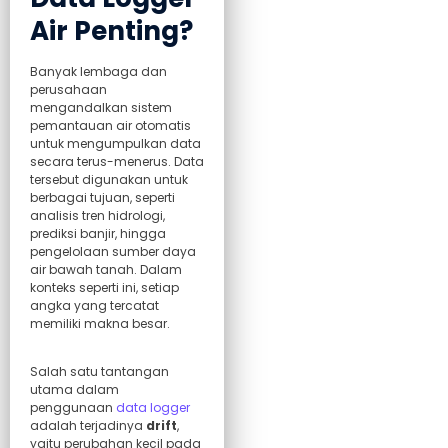
Air Penting?
Banyak lembaga dan
perusahaan
mengandalkan sistem
pemantauan air otomatis
untuk mengumpulkan data
secara terus-menerus. Data
tersebut digunakan untuk
berbagai tujuan, seperti
analisis tren hidrologi,
prediksi banjir, hingga
pengelolaan sumber daya
air bawah tanah. Dalam
konteks seperti ini, setiap
angka yang tercatat
memiliki makna besar.
Salah satu tantangan
utama dalam
penggunaan
data logger
adalah terjadinya
drift
,
yaitu perubahan kecil pada