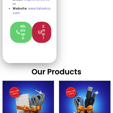
m
Website:
www.taharica.
com
Wh
E
ats
m
ap
ai
p
l
Our Products