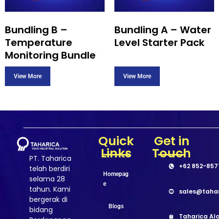
Bundling B –
Bundling A – Water
Temperature
Level Starter Pack
Monitoring Bundle
Quick
Get in
Links
Touch
PT. Taharica
+62 852-857
telah berdiri
Homepag
selama 28
e
tahun. Kami
sales@taha
bergerak di
Blogs
bidang
Taharica Ala