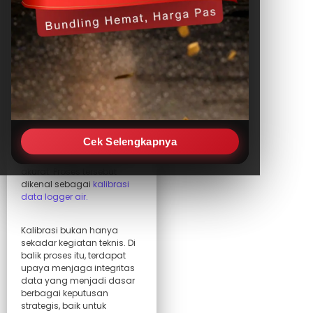
sektor, mulai dari penelitian
hidrologi, pengelolaan
sumber daya air, hingga
infrastruktur perkotaan.
Ketika sistem pemantauan
dilakukan secara otomatis,
peran data logger air
menjadi sangat krusial.
Namun, seiring waktu dan
penggunaan, alat ini
membutuhkan
Cek Selengkapnya
penyesuaian agar tetap
menghasilkan data yang
akurat. Proses tersebut
dikenal sebagai
kalibrasi
data logger air.
Kalibrasi bukan hanya
sekadar kegiatan teknis. Di
balik proses itu, terdapat
upaya menjaga integritas
data yang menjadi dasar
berbagai keputusan
strategis, baik untuk