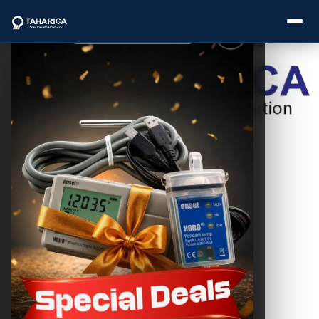
Postingan
Lainnya
About Us
Kalibrasi Data
Logger Air –
Categories
Cara dan
Fungsinya
THC SEO
Brands
October 30, 2025
Service
Industries
Pemantauan
level air
Blogs
menjadi salah satu bagian
penting dalam berbagai