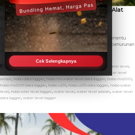
Hobo Water Level Fungsi: Peran Penting Alat
Ukur Ketinggian Air
January 5, 2026
THC SEO
Leave a Comment
Perubahan ketinggian air sering kali menjadi faktor penentu
dalam berbagai aktivitas manusia. Banjir, kekeringan, penurunan
air tanah, hingga gangguan operasional […]
Cek Selengkapnya
,
,
Artikel
apa itu water level data logger
cara kerja water level
,
,
fungsi water level adalah
fungsi water level logger
fungsi water level
,
,
,
,
sensor
hobo data logger
hobo mx water level data logger
hobo mx2001
,
,
,
hobo mx2001 data logger
hobo u20l
hobo u20l data logger
hobo water
,
,
,
,
level
hobo wter level logger
water level
water level adalah
water level
,
data logger
water level logger