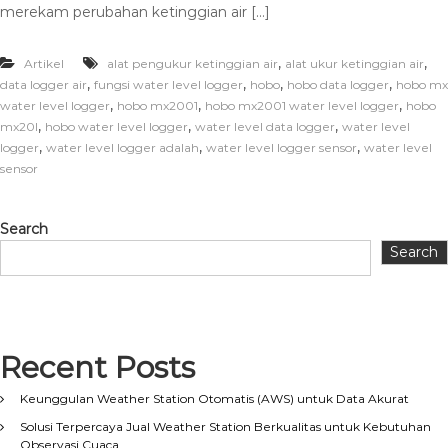
merekam perubahan ketinggian air […]
,
,
Artikel
alat pengukur ketinggian air
alat ukur ketinggian air
,
,
,
,
data logger air
fungsi water level logger
hobo
hobo data logger
hobo mx
,
,
,
water level logger
hobo mx2001
hobo mx2001 water level logger
hobo
,
,
,
mx20l
hobo water level logger
water level data logger
water level
,
,
,
logger
water level logger adalah
water level logger sensor
water level
sensor
Search
Search
Recent Posts
Keunggulan Weather Station Otomatis (AWS) untuk Data Akurat
Solusi Terpercaya Jual Weather Station Berkualitas untuk Kebutuhan
Observasi Cuaca