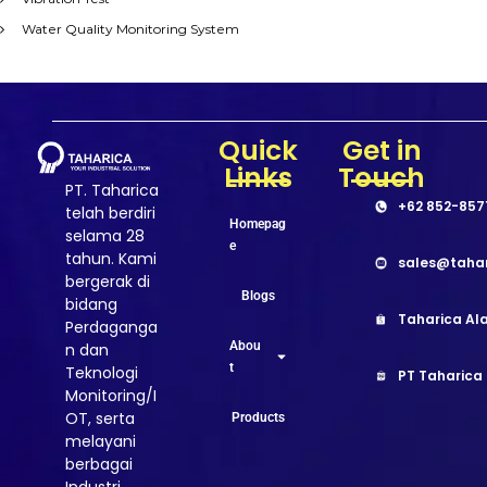
Water Quality Monitoring System
Quick
Get in
Links
Touch
PT. Taharica
+62 852-857
telah berdiri
Homepag
selama 28
e
tahun. Kami
sales@taha
bergerak di
Blogs
bidang
Taharica Ala
Perdaganga
Abou
n dan
t
Teknologi
PT Taharica
Monitoring/I
OT, serta
Products
melayani
berbagai
Industri,