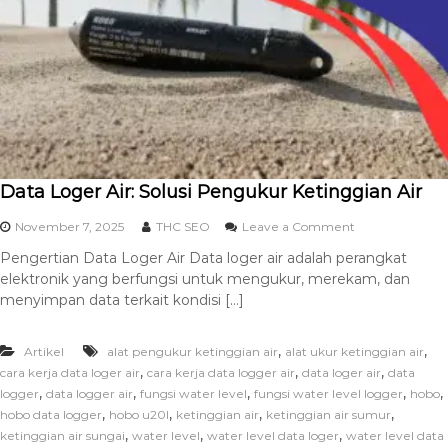
Data Loger Air: Solusi Pengukur Ketinggian Air
November 7, 2025
THC SEO
Leave a Comment
Pengertian Data Loger Air Data loger air adalah perangkat
elektronik yang berfungsi untuk mengukur, merekam, dan
menyimpan data terkait kondisi […]
,
,
Artikel
alat pengukur ketinggian air
alat ukur ketinggian air
,
,
,
cara kerja data loger air
cara kerja data logger air
data loger air
data
,
,
,
,
,
logger
data logger air
fungsi water level
fungsi water level logger
hobo
,
,
,
,
hobo data logger
hobo u20l
ketinggian air
ketinggian air sumur
,
,
,
ketinggian air sungai
water level
water level data loger
water level data