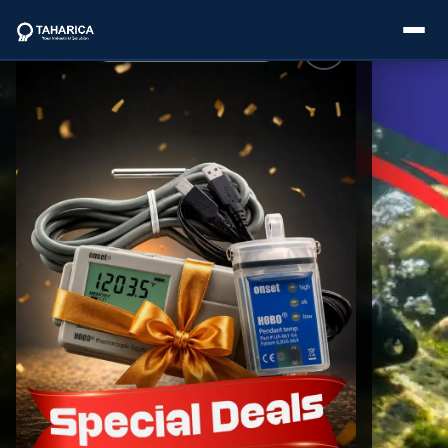
About Us
Categories
Brands
Service
Industries
Blogs