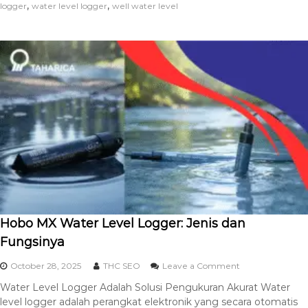
,
,
logger
water level logger
well water level
Hobo MX Water Level Logger: Jenis dan
Fungsinya
October 28, 2025
THC SEO
Leave a Comment
Water Level Logger Adalah Solusi Pengukuran Akurat Water
level logger adalah perangkat elektronik yang secara otomatis