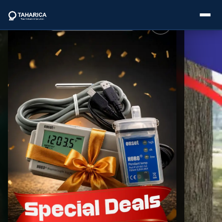
About Us
Categories
Brands
Service
Industries
Blogs