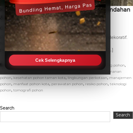
Kesehatan Pohon Taman Kota: Kunci Keindahan
& Keamanan
May 18, 2026
THC SEO
Leave a Comment
Pohon-pohon di taman kota bukan sekadar elemen dekoratif.
Mereka adalah paru-paru kota, penyedia keteduhan,
penyeimbang ekosistem mikro, dan bagian integral […]
Cek Selengkapnya
,
,
Artikel
alat deteks kesehatan pohon
alat monitoring pohon
,
,
,
arbokultur
cara kerja fakopp arborsonic
diagnosa pohon
keamanan
,
,
,
pohon
kesehatan pohon taman kota
lingkungan perkotaan
manajemen
,
,
,
,
pohon
manfaat pohon kota
perawatan pohon
resiko pohon
teknologi
,
pohon
tomografi pohon
Search
Search