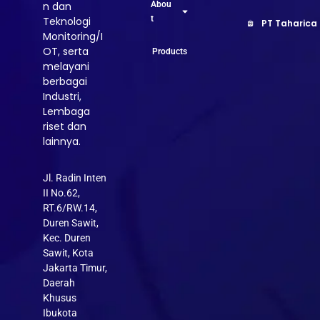
Abou
n dan
t
Teknologi
PT Taharica
Monitoring/I
OT, serta
Products
melayani
berbagai
Industri,
Lembaga
riset dan
lainnya.
Jl. Radin Inten
II No.62,
RT.6/RW.14,
Duren Sawit,
Kec. Duren
Sawit, Kota
Jakarta Timur,
Daerah
Khusus
Ibukota