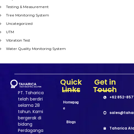
Testing & Measurement
Tree Monitoring System
Uncategorized
UTM
Vibration Test
Water Quality Monitoring System
Quick
Get in
Links
Touch
PT. Taharica
+62 852-857
telah berdiri
Homepag
selama 28
e
tahun. Kami
sales@taha
bergerak di
Blogs
bidang
Taharica Ala
Perdaganga