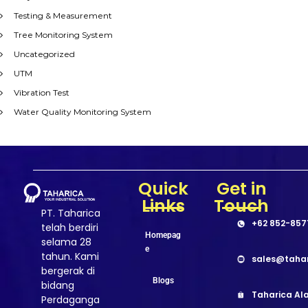
Testing & Measurement
Tree Monitoring System
Uncategorized
UTM
Vibration Test
Water Quality Monitoring System
Quick
Get in
Links
Touch
PT. Taharica
+62 852-857
telah berdiri
Homepag
selama 28
e
tahun. Kami
sales@taha
bergerak di
Blogs
bidang
Taharica Ala
Perdaganga