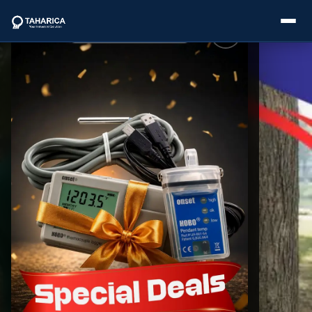
About Us
Categories
Brands
Service
Industries
Blogs