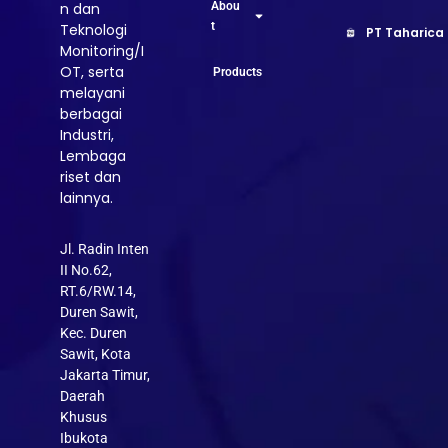
Abou
n dan
t
Teknologi
PT Taharica
Monitoring/I
OT, serta
Products
melayani
berbagai
Industri,
Lembaga
riset dan
lainnya.
Jl. Radin Inten
II No.62,
RT.6/RW.14,
Duren Sawit,
Kec. Duren
Sawit, Kota
Jakarta Timur,
Daerah
Khusus
Ibukota