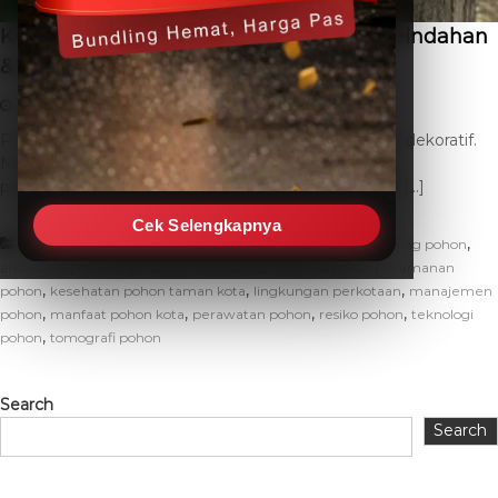
Kesehatan Pohon Taman Kota: Kunci Keindahan
& Keamanan
May 18, 2026
THC SEO
Leave a Comment
Pohon-pohon di taman kota bukan sekadar elemen dekoratif.
Mereka adalah paru-paru kota, penyedia keteduhan,
penyeimbang ekosistem mikro, dan bagian integral […]
Cek Selengkapnya
,
,
Artikel
alat deteks kesehatan pohon
alat monitoring pohon
,
,
,
arbokultur
cara kerja fakopp arborsonic
diagnosa pohon
keamanan
,
,
,
pohon
kesehatan pohon taman kota
lingkungan perkotaan
manajemen
,
,
,
,
pohon
manfaat pohon kota
perawatan pohon
resiko pohon
teknologi
,
pohon
tomografi pohon
Search
Search