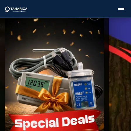
About Us
Categories
Brands
Service
Industries
Blogs