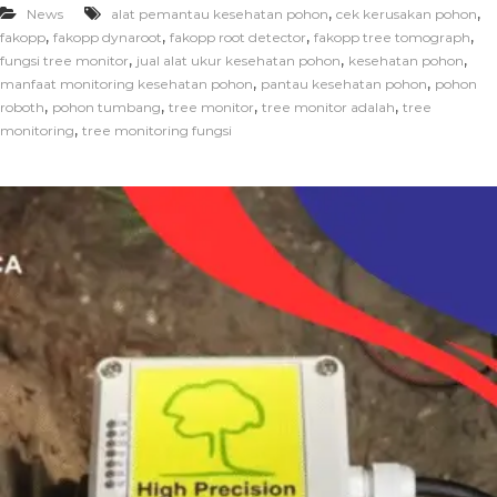
,
,
News
alat pemantau kesehatan pohon
cek kerusakan pohon
,
,
,
,
fakopp
fakopp dynaroot
fakopp root detector
fakopp tree tomograph
,
,
,
fungsi tree monitor
jual alat ukur kesehatan pohon
kesehatan pohon
,
,
manfaat monitoring kesehatan pohon
pantau kesehatan pohon
pohon
,
,
,
,
roboth
pohon tumbang
tree monitor
tree monitor adalah
tree
,
monitoring
tree monitoring fungsi