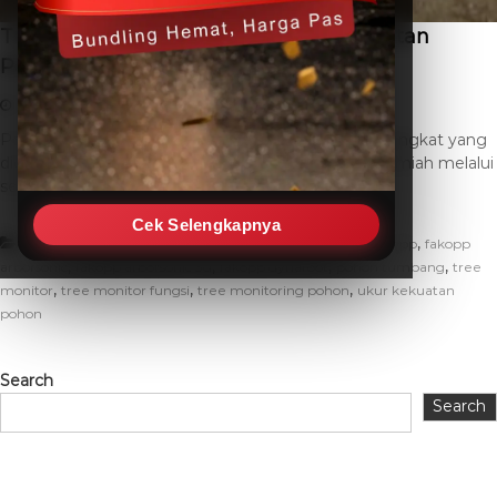
Tree Monitor Fungsi: Mengukur Kesehatan
Pohon Akurat
December 9, 2025
THC SEO
Leave a Comment
Pengertian Tree Monitor Tree monitor adalah perangkat yang
digunakan untuk menilai kesehatan pohon secara ilmiah melalui
sensor akustik, getaran, […]
Cek Selengkapnya
,
,
,
Artikel
alat ukur kesehatan pohon
dynaroot
fakopp
fakopp
,
,
,
,
arborsonic
fakopp arborsonic 3d
fakopp dynaroot
pohon tumbang
tree
,
,
,
monitor
tree monitor fungsi
tree monitoring pohon
ukur kekuatan
pohon
Search
Search