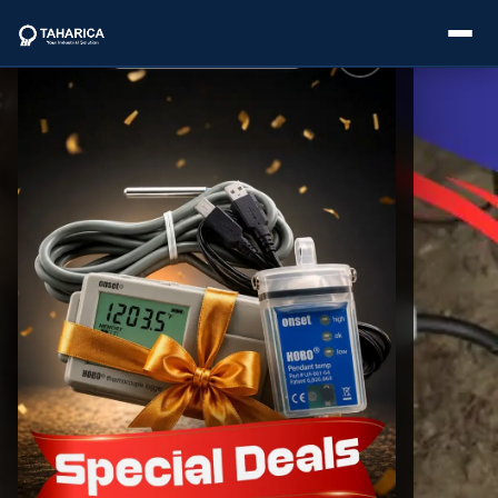
About Us
Categories
Brands
Service
Industries
Blogs