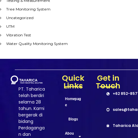
Testing & Measurement
Tree Monitoring System
Uncategorized
UTM
Vibration Test
Water Quality Monitoring System
Quick
Get in
Links
Touch
PT. Taharica
+62 852-857
telah berdiri
Homepag
selama 28
e
tahun. Kami
sales@taha
bergerak di
Blogs
bidang
Taharica Ala
Perdaganga
Abou
n dan