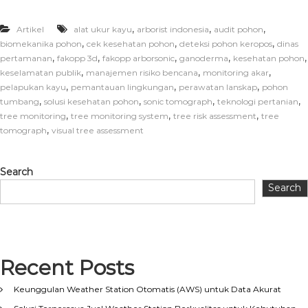
,
,
,
Artikel
alat ukur kayu
arborist indonesia
audit pohon
,
,
,
biomekanika pohon
cek kesehatan pohon
deteksi pohon keropos
dinas
,
,
,
,
,
pertamanan
fakopp 3d
fakopp arborsonic
ganoderma
kesehatan pohon
,
,
,
keselamatan publik
manajemen risiko bencana
monitoring akar
,
,
,
pelapukan kayu
pemantauan lingkungan
perawatan lanskap
pohon
,
,
,
,
tumbang
solusi kesehatan pohon
sonic tomograph
teknologi pertanian
,
,
,
tree monitoring
tree monitoring system
tree risk assessment
tree
,
tomograph
visual tree assessment
Search
Search
Recent Posts
Keunggulan Weather Station Otomatis (AWS) untuk Data Akurat