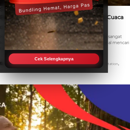
Solusi Terpercaya Jual Weather Station
Berkualitas untuk Kebutuhan Observasi Cuaca
July 17, 2026
clara chealse
Leave a Comment
Kebutuhan akan data cuaca yang akurat kini menjadi sangat
krusial bagi berbagai sektor industri. Banyak profesional mencari
tempat jual weather […]
Cek Selengkapnya
,
,
Artikel
alat ukur cuaca
apa itu automatic weather station
,
,
aplikasi HOBO
pemantauan lingkungan
taharica