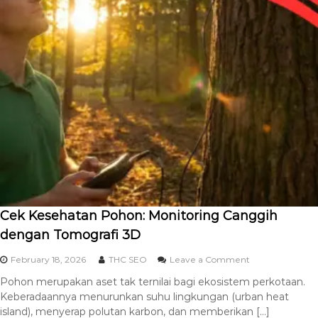
Cek Kesehatan Pohon: Monitoring Canggih
dengan Tomografi 3D
February 18, 2026
THC SEO
Leave a Comment
Pohon merupakan aset tak ternilai bagi ekosistem perkotaan.
Keberadaannya menurunkan suhu lingkungan (urban heat
island), menyerap polutan karbon, dan memberikan […]