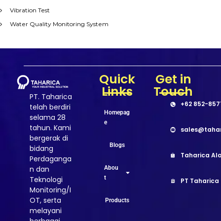
Vibration Test
Water Quality Monitoring System
Quick
Get in
Links
Touch
PT. Taharica
+62 852-857
telah berdiri
Homepag
selama 28
e
tahun. Kami
sales@taha
bergerak di
Blogs
bidang
Taharica Ala
Perdaganga
Abou
n dan
t
Teknologi
PT Taharica
Monitoring/I
OT, serta
Products
melayani