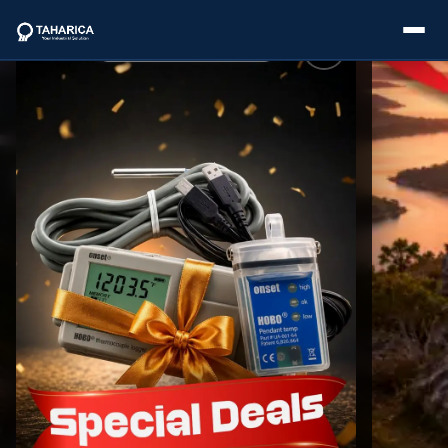
About Us
Categories
Brands
Service
Industries
Blogs