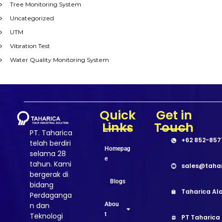
Tree Monitoring System
Uncategorized
UTM
Vibration Test
Water Quality Monitoring System
Quick
Get in
Links
Touch
PT. Taharica
+62 852-857
telah berdiri
Homepag
selama 28
e
tahun. Kami
sales@taha
bergerak di
Blogs
bidang
Taharica Ala
Perdaganga
Abou
n dan
t
Teknologi
PT Taharica