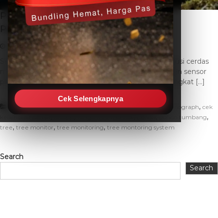
Peran Fakopp Arborsonic 3D Dalam
Pemantauan Pohon
February 5, 2026
THC SEO
Leave a Comment
Secara teknis, Fakopp Arborsonic 3D merupakan solusi cerdas
monitoring kesehatan pohon yang mengintegrasikan sensor
piezoelektrik dengan algoritma pemrosesan data tingkat […]
Cek Selengkapnya
,
,
Uncategorized
arborsonic
arborsonic 3d. sonic tomograph
cek
,
,
,
,
,
kesehatan pohon
fakopp
fungsi tree monitor
pohon
pohon tumbang
,
,
,
tree
tree monitor
tree monitoring
tree montoring system
Search
Search