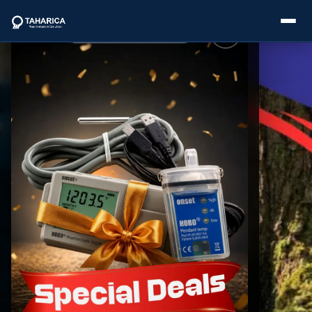
About Us
Categories
Brands
Service
Industries
Blogs