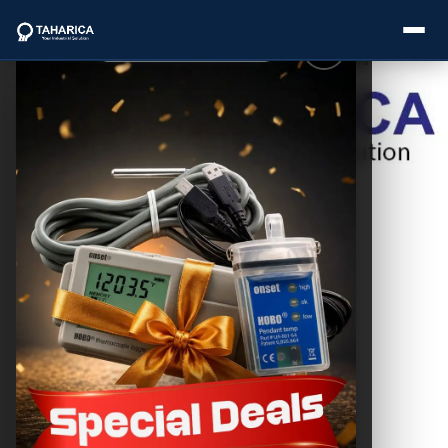
Postingan
Lainnya
About Us
Sistem
Kesehatan
Categories
Pohon: Deteksi
Dini dan Solusi
Modern
Brands
THC SEO
June 3, 2026
Service
Industries
Blogs
Pembahasan