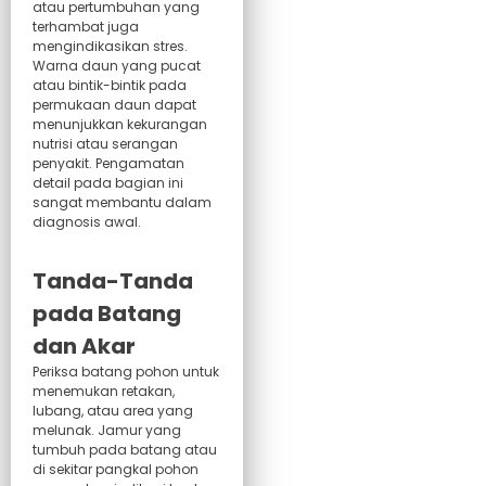
atau pertumbuhan yang
terhambat juga
mengindikasikan stres.
Warna daun yang pucat
atau bintik-bintik pada
permukaan daun dapat
menunjukkan kekurangan
nutrisi atau serangan
penyakit. Pengamatan
detail pada bagian ini
sangat membantu dalam
diagnosis awal.
Tanda-Tanda
pada Batang
dan Akar
Periksa batang pohon untuk
menemukan retakan,
lubang, atau area yang
melunak. Jamur yang
tumbuh pada batang atau
di sekitar pangkal pohon