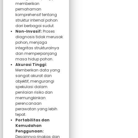
memberikan
pemahaman
komprehensif tentang
struktur internal pohon
dari berbagai sudut.
Non-Invasif:
Proses
diagnosis tidak merusak
pohon, menjaga
integritas strukturalnya
dan memperpanjang
masa hidup pohon.
Akurasi Tinggi:
Memberikan data yang
sangat akurat dan
objektif, mengurangi
spekulasi dalam
penilaian risiko dan
memungkinkan
perencanaan
perawatan yang lebih
tepat.
Portabilitas dan
Kemudahan
Penggunaan:
Desainnya ringkas dan