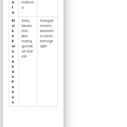
a
individ
t
u
a
Ri
Ada,
Sangat
si
teruta
minim,
k
ma
terutam
o
jika
a sonic
K
meng
tomogr
er
gunak
aph
u
an bor
s
inti
a
k
a
n
P
o
h
o
n