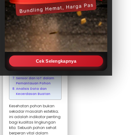
Artikel
Ancaman terhadap
Kesehatan Pohon
Dampak Pohon Tidak
Sehat
Perubahan pada
Daun dan Cabang
Tanda-Tanda pada
Batang dan Akar
Inspeksi Visual dan
Cek Selengkapnya
Manual
Teknologi Diagnosis
Lanjutan
Sensor dan IoT dalam
Pemantauan Pohon
Analisis Data dan
Kecerdasan Buatan
Kesehatan pohon bukan
sekadar masalah estetika;
ini adalah indikator penting
bagi kualitas lingkungan
kita. Sebuah pohon sehat
berperan vital dalam