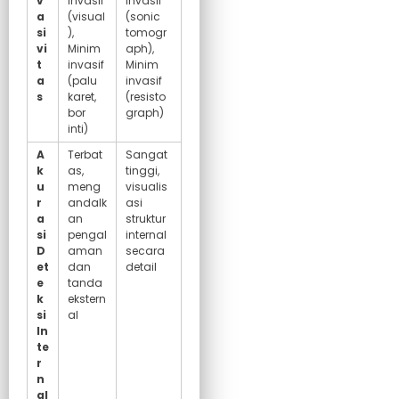
v
invasif
invasif
a
(visual
(sonic
si
),
tomogr
vi
Minim
aph),
t
invasif
Minim
a
(palu
invasif
s
karet,
(resisto
bor
graph)
inti)
A
Terbat
Sangat
k
as,
tinggi,
u
meng
visualis
r
andalk
asi
a
an
struktur
si
pengal
internal
D
aman
secara
et
dan
detail
e
tanda
k
ekstern
si
al
In
te
r
n
al