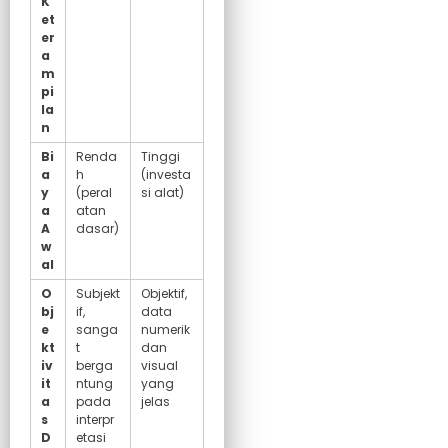
K
et
er
a
m
pi
la
n
Bi
Renda
Tinggi
a
h
(investa
y
(peral
si alat)
a
atan
A
dasar)
w
al
O
Subjekt
Objektif,
bj
if,
data
e
sanga
numerik
kt
t
dan
iv
berga
visual
it
ntung
yang
a
pada
jelas
s
interpr
D
etasi