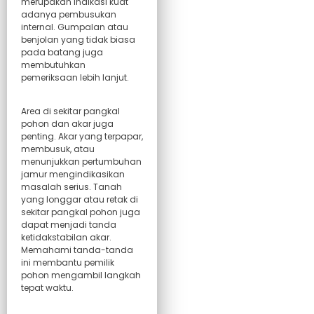
merupakan indikasi kuat
adanya pembusukan
internal. Gumpalan atau
benjolan yang tidak biasa
pada batang juga
membutuhkan
pemeriksaan lebih lanjut.
Area di sekitar pangkal
pohon dan akar juga
penting. Akar yang terpapar,
membusuk, atau
menunjukkan pertumbuhan
jamur mengindikasikan
masalah serius. Tanah
yang longgar atau retak di
sekitar pangkal pohon juga
dapat menjadi tanda
ketidakstabilan akar.
Memahami tanda-tanda
ini membantu pemilik
pohon mengambil langkah
tepat waktu.