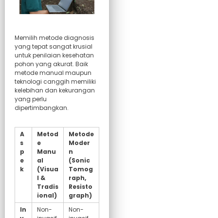
Memilih metode diagnosis
yang tepat sangat krusial
untuk penilaian kesehatan
pohon yang akurat. Baik
metode manual maupun
teknologi canggih memiliki
kelebihan dan kekurangan
yang perlu
dipertimbangkan.
A
Metod
Metode
s
e
Moder
p
Manu
n
e
al
(Sonic
k
(Visua
Tomog
l &
raph,
Tradis
Resisto
ional)
graph)
In
Non-
Non-