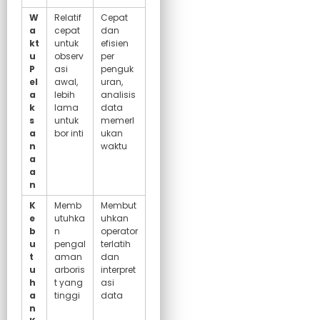
W
Relatif
Cepat
a
cepat
dan
kt
untuk
efisien
u
observ
per
P
asi
penguk
el
awal,
uran,
a
lebih
analisis
k
lama
data
s
untuk
memerl
a
bor inti
ukan
n
waktu
a
a
n
K
Memb
Membut
e
utuhka
uhkan
b
n
operator
u
pengal
terlatih
t
aman
dan
u
arboris
interpret
h
t yang
asi
a
tinggi
data
n