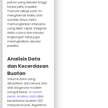
pohon yang berisiko tinggi
tanpa perlu inspeksi
manual setiap saat. Ini
menghemat waktu dan
sumber daya, serta
memungkinkan intervensi
yang lebih cepat. Integrasi
data cuaca dan kondisi
lingkungan lokal juga
meningkatkan akurasi
prediksi.
Analisis Data
dan Kecerdasan
Buatan
Volume data yang
dihasilkan dari sensor dan
alat diagnosis modern
sangat besar.
Di sinilah
peran analisis data
dan
kecerdasan buatan (AI)
menjadi krusial. Algoritma