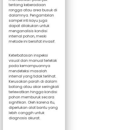
tentang keberadaan
rongga atau area busuk di
dalamnya. Pengambilan
sampel inti kayu juga
dapat dilakukan untuk
menganalisis kondisi
internal pohon, meski
metode ini bersifat invasif.
Keterbatasan inspeksi
visual dan manual terletak
pada kemampuannya
mendeteksi masalah
internal yang tidak terlihat.
Kerusakan parah di dalam
batang atau akar seringkali
terlewatkan hingga kondisi
pohon memburuk secara
signifikan. Oleh karena itu,
diperlukan alat bantu yang
lebih canggih untuk
diagnosis akurat.