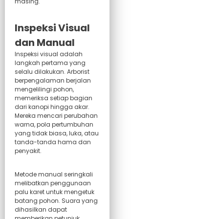
masing.
Inspeksi Visual
dan Manual
Inspeksi visual adalah
langkah pertama yang
selalu dilakukan. Arborist
berpengalaman berjalan
mengelilingi pohon,
memeriksa setiap bagian
dari kanopi hingga akar.
Mereka mencari perubahan
warna, pola pertumbuhan
yang tidak biasa, luka, atau
tanda-tanda hama dan
penyakit.
Metode manual seringkali
melibatkan penggunaan
palu karet untuk mengetuk
batang pohon. Suara yang
dihasilkan dapat
memberikan petunjuk