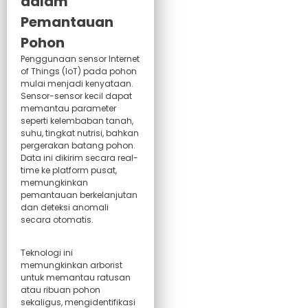
dalam
Pemantauan
Pohon
Penggunaan sensor Internet
of Things (IoT) pada pohon
mulai menjadi kenyataan.
Sensor-sensor kecil dapat
memantau parameter
seperti kelembaban tanah,
suhu, tingkat nutrisi, bahkan
pergerakan batang pohon.
Data ini dikirim secara real-
time ke platform pusat,
memungkinkan
pemantauan berkelanjutan
dan deteksi anomali
secara otomatis.
Teknologi ini
memungkinkan arborist
untuk memantau ratusan
atau ribuan pohon
sekaligus, mengidentifikasi