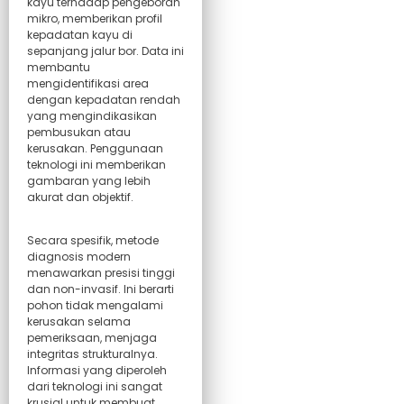
kayu terhadap pengeboran
mikro, memberikan profil
kepadatan kayu di
sepanjang jalur bor. Data ini
membantu
mengidentifikasi area
dengan kepadatan rendah
yang mengindikasikan
pembusukan atau
kerusakan. Penggunaan
teknologi ini memberikan
gambaran yang lebih
akurat dan objektif.
Secara spesifik, metode
diagnosis modern
menawarkan presisi tinggi
dan non-invasif. Ini berarti
pohon tidak mengalami
kerusakan selama
pemeriksaan, menjaga
integritas strukturalnya.
Informasi yang diperoleh
dari teknologi ini sangat
krusial untuk membuat