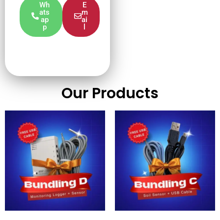
Wh
E
ats
m
ap
ai
p
l
Our Products