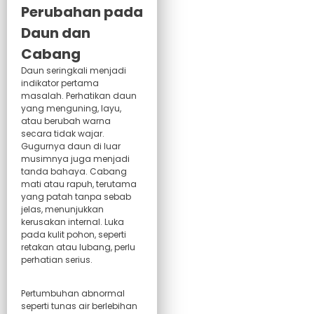
Perubahan pada
Daun dan
Cabang
Daun seringkali menjadi
indikator pertama
masalah. Perhatikan daun
yang menguning, layu,
atau berubah warna
secara tidak wajar.
Gugurnya daun di luar
musimnya juga menjadi
tanda bahaya. Cabang
mati atau rapuh, terutama
yang patah tanpa sebab
jelas, menunjukkan
kerusakan internal. Luka
pada kulit pohon, seperti
retakan atau lubang, perlu
perhatian serius.
Pertumbuhan abnormal
seperti tunas air berlebihan