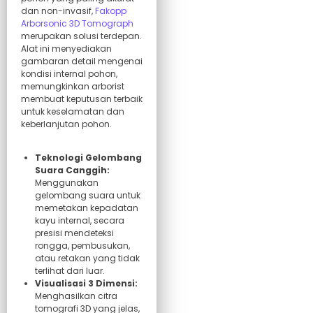
dan non-invasif,
Fakopp
Arborsonic 3D Tomograph
merupakan solusi terdepan.
Alat ini menyediakan
gambaran detail mengenai
kondisi internal pohon,
memungkinkan arborist
membuat keputusan terbaik
untuk keselamatan dan
keberlanjutan pohon.
Teknologi Gelombang
Suara Canggih:
Menggunakan
gelombang suara untuk
memetakan kepadatan
kayu internal, secara
presisi mendeteksi
rongga, pembusukan,
atau retakan yang tidak
terlihat dari luar.
Visualisasi 3 Dimensi:
Menghasilkan citra
tomografi 3D yang jelas,