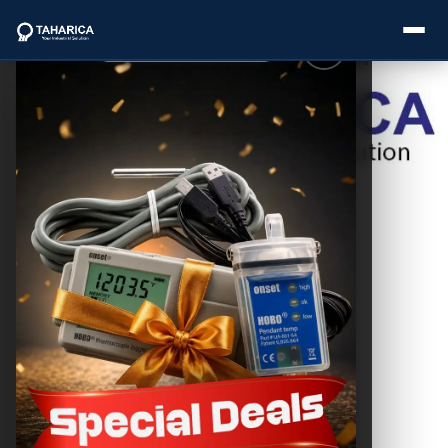
Postingan
Lainnya
About Us
Fakopp
Arborsonic 3D:
Categories
Solusi Cerdas
Monitoring
Kesehatan
Brands
Pohon
THC SEO
Service
January 26, 2026
Industries
Blogs