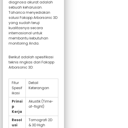
diagnosa akurat adalah
sebuah keharusan.
Taharica menyediakan
solusi Fakopp Arborsonic 3D
yang sudah teruji
kualitasnya secara
internasional untuk
membantu kebutuhan
monitoring Anda.
Berikut adalah spesifikasi
teknis ringkas dari Fakopp
Arborsonic 3D:
Fitur
Detail
Spesif
Keterangan
ikasi
Prinsi
Akustik (Time-
p
of-flight)
Kerja
Resol
Tomografi 2D
usi
& 3D High