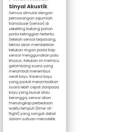
Sinyal Akustik
Semua dimulai dengan
pemasangan sejumlah
transduser (sensor) di
sekeliling batang pohon
pada ketinggian tertentu.
Setelah sensor terpasang,
teknisi akan memberikan
ketukan ringan pada tiap
sensor menggunakan palu
khusus. Ketukan ini memicu
gelombang suara yang
merambat menembus
serat kayu. Karena kayu
yang padat merambatkan
suara lebih cepat daripada
kayu yang busuk atau
berongga, sensor akan
menangkap perbedaan
waktu tempuh (time-of-
flight) yang sangat detail
dalam satuan mikrodetik.