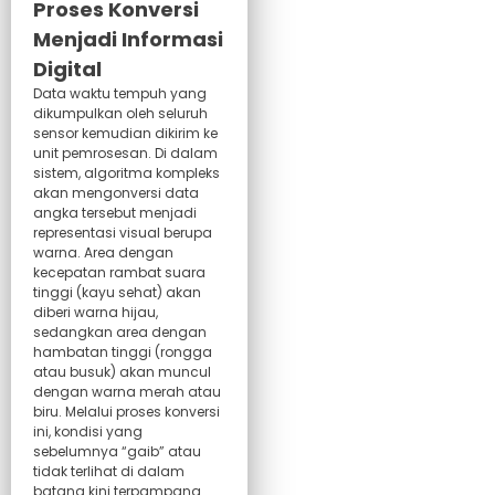
Proses Konversi
Menjadi Informasi
Digital
Data waktu tempuh yang
dikumpulkan oleh seluruh
sensor kemudian dikirim ke
unit pemrosesan. Di dalam
sistem, algoritma kompleks
akan mengonversi data
angka tersebut menjadi
representasi visual berupa
warna. Area dengan
kecepatan rambat suara
tinggi (kayu sehat) akan
diberi warna hijau,
sedangkan area dengan
hambatan tinggi (rongga
atau busuk) akan muncul
dengan warna merah atau
biru. Melalui proses konversi
ini, kondisi yang
sebelumnya “gaib” atau
tidak terlihat di dalam
batang kini terpampang