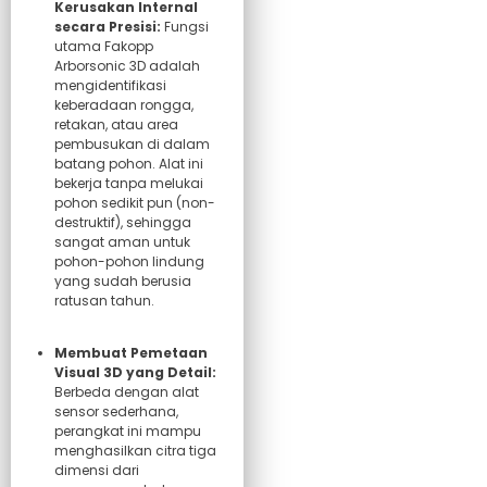
Kerusakan Internal
secara Presisi:
Fungsi
utama Fakopp
Arborsonic 3D adalah
mengidentifikasi
keberadaan rongga,
retakan, atau area
pembusukan di dalam
batang pohon. Alat ini
bekerja tanpa melukai
pohon sedikit pun (non-
destruktif), sehingga
sangat aman untuk
pohon-pohon lindung
yang sudah berusia
ratusan tahun.
Membuat Pemetaan
Visual 3D yang Detail:
Berbeda dengan alat
sensor sederhana,
perangkat ini mampu
menghasilkan citra tiga
dimensi dari