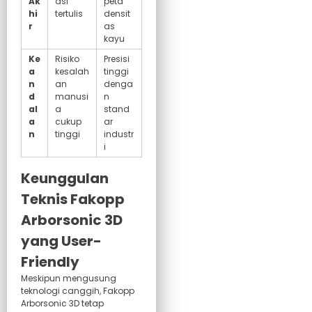
Ak
asi
peta
hi
tertulis
densit
r
as
kayu
Ke
Risiko
Presisi
a
kesalah
tinggi
n
an
denga
d
manusi
n
al
a
stand
a
cukup
ar
n
tinggi
industr
i
Keunggulan
Teknis Fakopp
Arborsonic 3D
yang User-
Friendly
Meskipun mengusung
teknologi canggih, Fakopp
Arborsonic 3D tetap