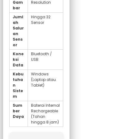
Gam
Resolution
bar
Juml
Hingga 32
ah
Sensor
Salur
an
Sens
or
Kone
Bluetooth /
ksi
USB
Data
Kebu
Windows
tuha
(Laptop atau
n
Tablet)
Siste
m
Sum
Baterai Internal
ber
Rechargeable
Daya
(Tahan
hingga 8 jam)