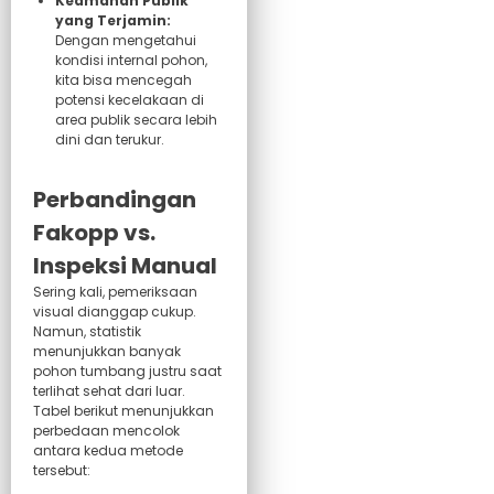
Keamanan Publik
yang Terjamin:
Dengan mengetahui
kondisi internal pohon,
kita bisa mencegah
potensi kecelakaan di
area publik secara lebih
dini dan terukur.
Perbandingan
Fakopp vs.
Inspeksi Manual
Sering kali, pemeriksaan
visual dianggap cukup.
Namun, statistik
menunjukkan banyak
pohon tumbang justru saat
terlihat sehat dari luar.
Tabel berikut menunjukkan
perbedaan mencolok
antara kedua metode
tersebut: