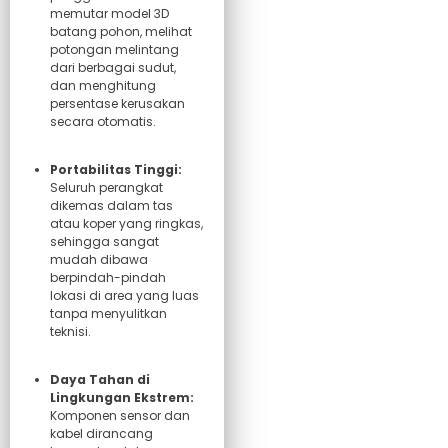
memutar model 3D
batang pohon, melihat
potongan melintang
dari berbagai sudut,
dan menghitung
persentase kerusakan
secara otomatis.
Portabilitas Tinggi:
Seluruh perangkat
dikemas dalam tas
atau koper yang ringkas,
sehingga sangat
mudah dibawa
berpindah-pindah
lokasi di area yang luas
tanpa menyulitkan
teknisi.
Daya Tahan di
Lingkungan Ekstrem:
Komponen sensor dan
kabel dirancang