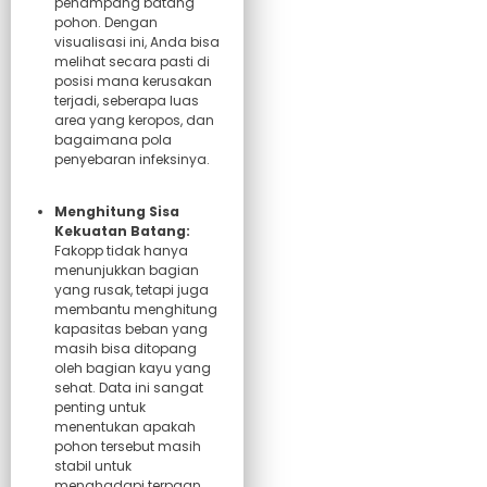
penampang batang
pohon. Dengan
visualisasi ini, Anda bisa
melihat secara pasti di
posisi mana kerusakan
terjadi, seberapa luas
area yang keropos, dan
bagaimana pola
penyebaran infeksinya.
Menghitung Sisa
Kekuatan Batang:
Fakopp tidak hanya
menunjukkan bagian
yang rusak, tetapi juga
membantu menghitung
kapasitas beban yang
masih bisa ditopang
oleh bagian kayu yang
sehat. Data ini sangat
penting untuk
menentukan apakah
pohon tersebut masih
stabil untuk
menghadapi terpaan