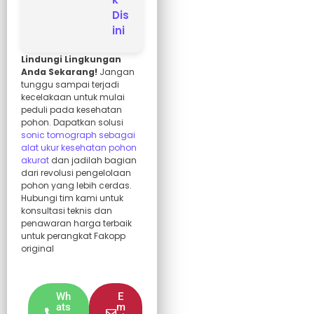
Dis
ini
Lindungi Lingkungan
Anda Sekarang!
Jangan
tunggu sampai terjadi
kecelakaan untuk mulai
peduli pada kesehatan
pohon. Dapatkan solusi
sonic tomograph sebagai
alat ukur kesehatan pohon
akurat
dan jadilah bagian
dari revolusi pengelolaan
pohon yang lebih cerdas.
Hubungi tim kami untuk
konsultasi teknis dan
penawaran harga terbaik
untuk perangkat Fakopp
original
Wh
E
ats
m