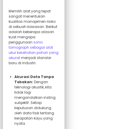
Memilih alat yang tepat
sangat menentukan
kualitas manajemen risiko
di sebuah kawasan. Berikut
adalah beberapa alasan
kuat mengapa
penggunaan
sonic
tomograph sebagai alat
ukur kesehatan pohon yang
akurat
menjadi standar
baru di industri:
Akurasi Data Tanpa
Tebakan:
Dengan
teknologi akustik, kita
tidak lagi
mengandalkan insting
subjektif. Setiap
keputusan didukung
oleh data fisik tentang
kerapatan kayu yang
nyata.