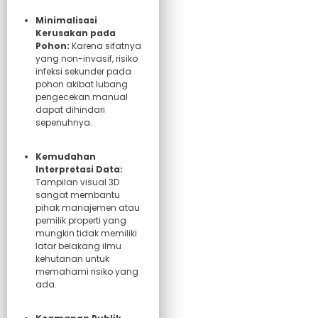
Minimalisasi
Kerusakan pada
Pohon:
Karena sifatnya
yang non-invasif, risiko
infeksi sekunder pada
pohon akibat lubang
pengecekan manual
dapat dihindari
sepenuhnya.
Kemudahan
Interpretasi Data:
Tampilan visual 3D
sangat membantu
pihak manajemen atau
pemilik properti yang
mungkin tidak memiliki
latar belakang ilmu
kehutanan untuk
memahami risiko yang
ada.