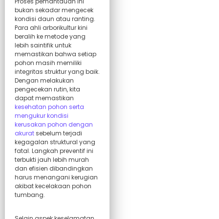
Proses pemantauan ini
bukan sekadar mengecek
kondisi daun atau ranting.
Para ahli arborikultur kini
beralih ke metode yang
lebih saintifik untuk
memastikan bahwa setiap
pohon masih memiliki
integritas struktur yang baik.
Dengan melakukan
pengecekan rutin, kita
dapat memastikan
kesehatan pohon serta
mengukur kondisi
kerusakan pohon dengan
akurat
sebelum terjadi
kegagalan struktural yang
fatal. Langkah preventif ini
terbukti jauh lebih murah
dan efisien dibandingkan
harus menangani kerugian
akibat kecelakaan pohon
tumbang.
Selain aspek keselamatan,