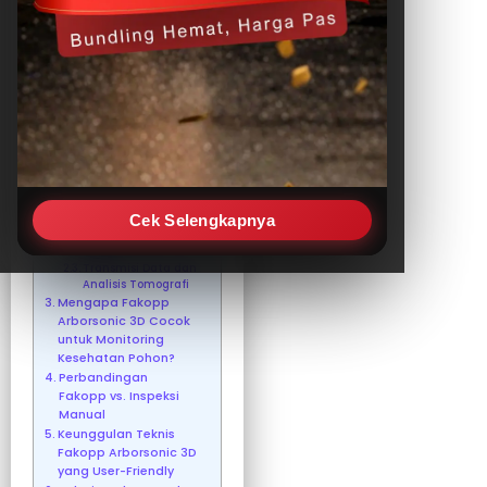
Pembahasan
Artikel
Fungsi Utama Fakopp
Arborsonic 3D dalam
Diagnosa Pohon
Mekanisme Kerja: Dari
Getaran Menjadi Data
Visual
Tahap Pendeteksian
Sinyal Akustik
Cek Selengkapnya
Proses Konversi
Menjadi Informasi
Digital
Transmisi Data dan
Analisis Tomografi
Mengapa Fakopp
Arborsonic 3D Cocok
untuk Monitoring
Kesehatan Pohon?
Perbandingan
Fakopp vs. Inspeksi
Manual
Keunggulan Teknis
Fakopp Arborsonic 3D
yang User-Friendly