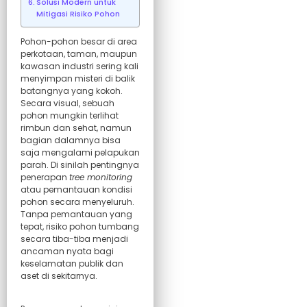
Solusi Modern untuk
Mitigasi Risiko Pohon
Pohon-pohon besar di area
perkotaan, taman, maupun
kawasan industri sering kali
menyimpan misteri di balik
batangnya yang kokoh.
Secara visual, sebuah
pohon mungkin terlihat
rimbun dan sehat, namun
bagian dalamnya bisa
saja mengalami pelapukan
parah. Di sinilah pentingnya
penerapan
tree monitoring
atau pemantauan kondisi
pohon secara menyeluruh.
Tanpa pemantauan yang
tepat, risiko pohon tumbang
secara tiba-tiba menjadi
ancaman nyata bagi
keselamatan publik dan
aset di sekitarnya.