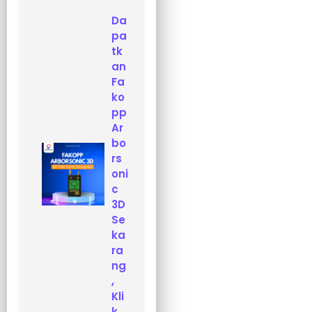
Da
pa
tk
an
Fa
ko
pp
Ar
bo
rs
oni
c
3D
Se
ka
ra
ng
,
Kli
k