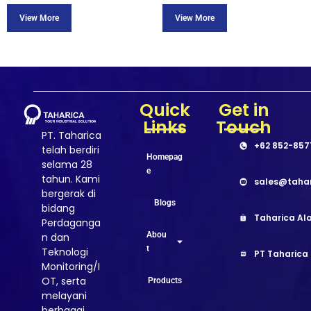
Quick
Get in
Links
Touch
PT. Taharica
+62 852-857
telah berdiri
Homepag
selama 28
e
tahun. Kami
sales@taha
bergerak di
Blogs
bidang
Taharica Ala
Perdaganga
Abou
n dan
t
Teknologi
PT Taharica
Monitoring/I
OT, serta
Products
melayani
berbagai