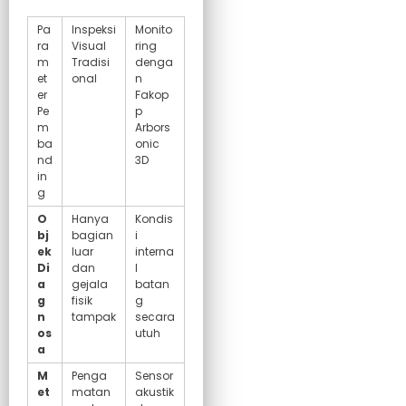
Pa
Inspeksi
Monito
ra
Visual
ring
m
Tradisi
denga
et
onal
n
er
Fakop
Pe
p
m
Arbors
ba
onic
nd
3D
in
g
O
Hanya
Kondis
bj
bagian
i
ek
luar
interna
Di
dan
l
a
gejala
batan
g
fisik
g
n
tampak
secara
os
utuh
a
M
Penga
Sensor
et
matan
akustik