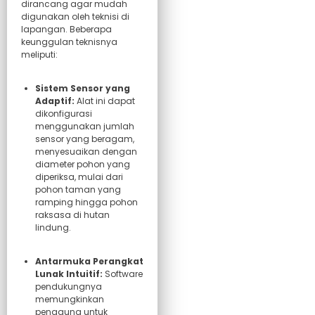
dirancang agar mudah
digunakan oleh teknisi di
lapangan. Beberapa
keunggulan teknisnya
meliputi:
Sistem Sensor yang
Adaptif:
Alat ini dapat
dikonfigurasi
menggunakan jumlah
sensor yang beragam,
menyesuaikan dengan
diameter pohon yang
diperiksa, mulai dari
pohon taman yang
ramping hingga pohon
raksasa di hutan
lindung.
Antarmuka Perangkat
Lunak Intuitif:
Software
pendukungnya
memungkinkan
pengguna untuk