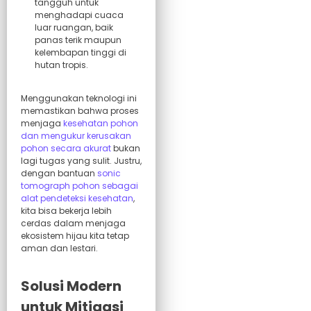
tangguh untuk
menghadapi cuaca
luar ruangan, baik
panas terik maupun
kelembapan tinggi di
hutan tropis.
Menggunakan teknologi ini
memastikan bahwa proses
menjaga
kesehatan pohon
dan mengukur kerusakan
pohon secara akurat
bukan
lagi tugas yang sulit. Justru,
dengan bantuan
sonic
tomograph pohon sebagai
alat pendeteksi kesehatan
,
kita bisa bekerja lebih
cerdas dalam menjaga
ekosistem hijau kita tetap
aman dan lestari.
Solusi Modern
untuk Mitigasi