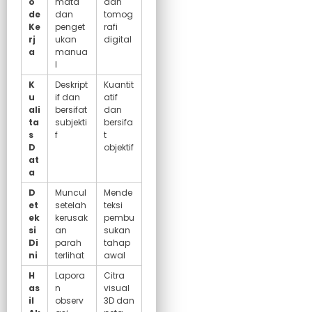
o
mata
dan
de
dan
tomog
Ke
penget
rafi
rj
ukan
digital
a
manua
l
K
Deskript
Kuantit
u
if dan
atif
ali
bersifat
dan
ta
subjekti
bersifa
s
f
t
D
objektif
at
a
D
Muncul
Mende
et
setelah
teksi
ek
kerusak
pembu
si
an
sukan
Di
parah
tahap
ni
terlihat
awal
H
Lapora
Citra
as
n
visual
il
observ
3D dan