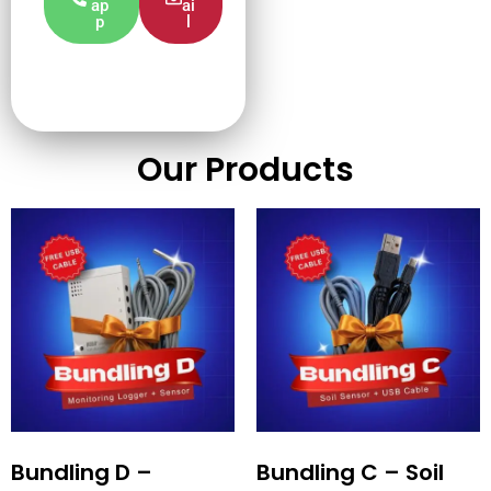
ap
ai
p
l
Our Products
Bundling D –
Bundling C – Soil