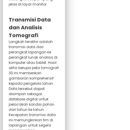
jelas di layar monitor.
Transmisi Data
dan Analisis
Tomografi
Langkah terakhir adalah
transmisi data dari
perangkat lapangan ke
perangkat lunak analisis di
komputer atau tablet. Hasil
akhir berupa peta tomografi
3D ini memberikan
gambaran komprehensif
kepada pengelola lahan.
Data tersebut dapat
disimpan sebagai
database
digital untuk
pelacakan kondisi pohon
dari tahun ke tahun.
Kecepatan transmisi data
ini memungkinkan tim di
lapangan untuk segera