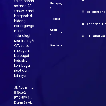
telah berdiri
Homepag
selama 28
e
tahun. Kami
sales@taha
bergerak di
Blogs
bidang
Taharica Ala
Perdaganga
Abou
n dan
t
Teknologi
PT Taharica
Monitoring/I
OT, serta
Products
melayani
berbagai
Industri,
Lembaga
riset dan
lainnya.
Jl. Radin Inten
II No.62,
RT.6/RW.14,
Duren Sawit,