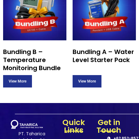
Bundling B –
Bundling A – Water
Temperature
Level Starter Pack
Monitoring Bundle
Quick
Get in
Links
Touch
PT. Taharica
+62 852-857