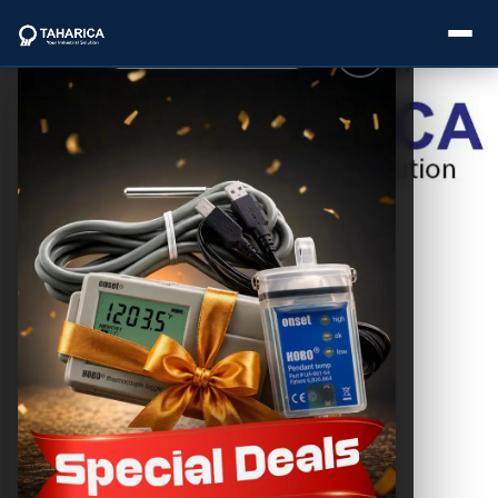
Postingan
Lainnya
About Us
Sonic Tomograph
Pohon: Alat
Categories
Pendeteksi
Kesehatan
Pohon
Brands
THC SEO
November 24, 2025
Service
Industries
Blogs
Pegertian