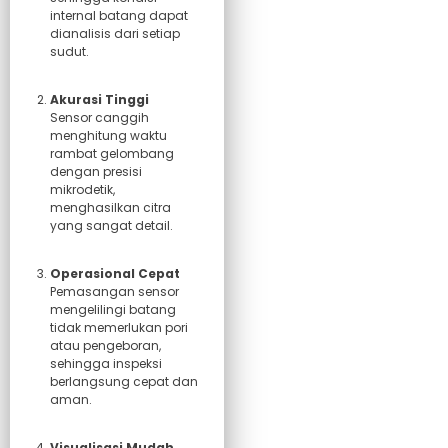
internal batang dapat
dianalisis dari setiap
sudut.
Akurasi Tinggi
Sensor canggih
menghitung waktu
rambat gelombang
dengan presisi
mikrodetik,
menghasilkan citra
yang sangat detail.
Operasional Cepat
Pemasangan sensor
mengelilingi batang
tidak memerlukan pori
atau pengeboran,
sehingga inspeksi
berlangsung cepat dan
aman.
Visualisasi Mudah