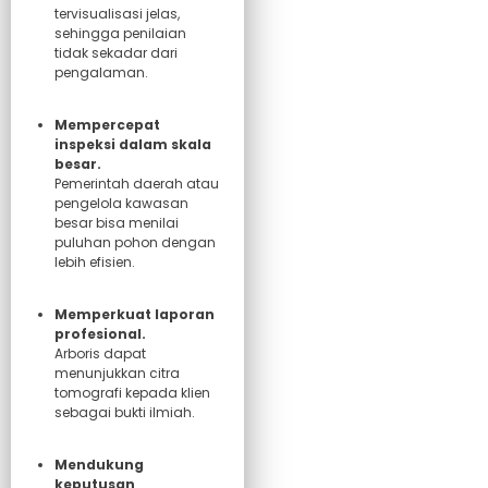
tervisualisasi jelas,
sehingga penilaian
tidak sekadar dari
pengalaman.
Mempercepat
inspeksi dalam skala
besar.
Pemerintah daerah atau
pengelola kawasan
besar bisa menilai
puluhan pohon dengan
lebih efisien.
Memperkuat laporan
profesional.
Arboris dapat
menunjukkan citra
tomografi kepada klien
sebagai bukti ilmiah.
Mendukung
keputusan