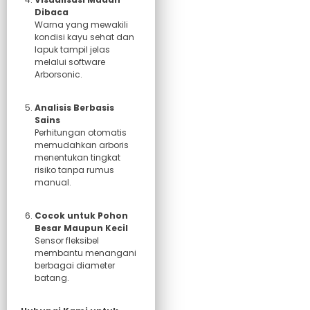
Dibaca
Warna yang mewakili
kondisi kayu sehat dan
lapuk tampil jelas
melalui software
Arborsonic.
Analisis Berbasis
Sains
Perhitungan otomatis
memudahkan arboris
menentukan tingkat
risiko tanpa rumus
manual.
Cocok untuk Pohon
Besar Maupun Kecil
Sensor fleksibel
membantu menangani
berbagai diameter
batang.