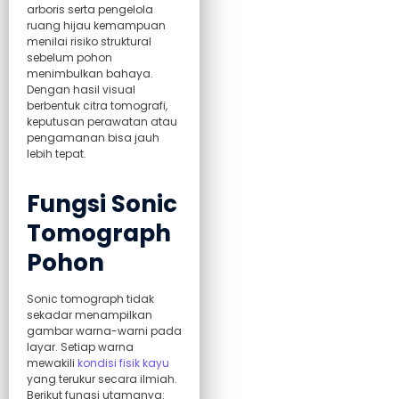
arboris serta pengelola
ruang hijau kemampuan
menilai risiko struktural
sebelum pohon
menimbulkan bahaya.
Dengan hasil visual
berbentuk citra tomografi,
keputusan perawatan atau
pengamanan bisa jauh
lebih tepat.
Fungsi Sonic
Tomograph
Pohon
Sonic tomograph tidak
sekadar menampilkan
gambar warna-warni pada
layar. Setiap warna
mewakili
kondisi fisik kayu
yang terukur secara ilmiah.
Berikut fungsi utamanya: