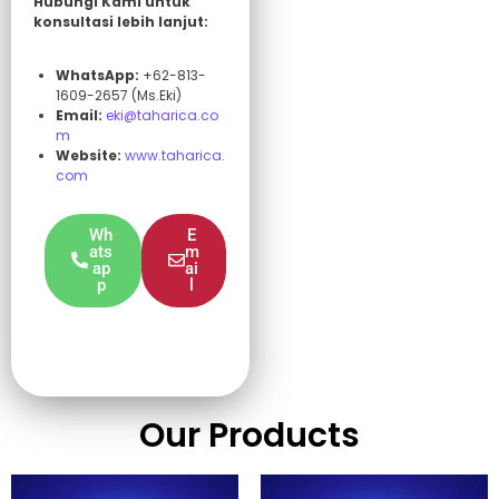
Hubungi Kami untuk
konsultasi lebih lanjut:
WhatsApp:
+62-813-
1609-2657 (Ms.Eki)
Email:
eki@taharica.co
m
Website:
www.taharica.
com
Wh
E
ats
m
ap
ai
p
l
Our Products