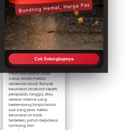
Sonic
Tomograph
Pohon
Cek Selengkapnya
Kesehatan pohon tidak
cukup dinilai melalui
observasi visual. Banyak
kerusakan struktural seperti
pelapukan, rongga, atau
retakan internal yang
berkembang tanpa tanda
luar yang jelas. Ketika
kerusakan ini tidak
terdeteksi, pohon berpotensi
tumbang dan