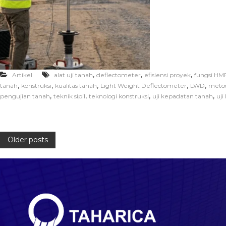
,
,
,
Artikel
alat uji tanah
deflectometer
efisiensi proyek
fungsi HM
,
,
,
,
,
tanah
konstruksi
kualitas tanah
Light Weight Deflectometer
LWD
metod
,
,
,
,
pengujian tanah
teknik sipil
teknologi konstruksi
uji kepadatan tanah
uji
Older posts