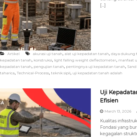
[…]
,
,
Artikel
akurasi uji tanah
alat uji kepadatan tanah
daya dukung 
,
,
,
kepadatan tanah
konstruksi
light falling weight deflectometer
manfaat u
,
,
,
kepadatan tanah
pengujian tanah
pentingnya uji kepadatan tanah
Sand
,
,
,
taharica
Technical-Process
teknik sipil
uji kepadatan tanah adalah
Uji Kepadata
Efisien
March 13, 2026
Kualitas infrast
Fondasi yang bu
kegagalan struktu