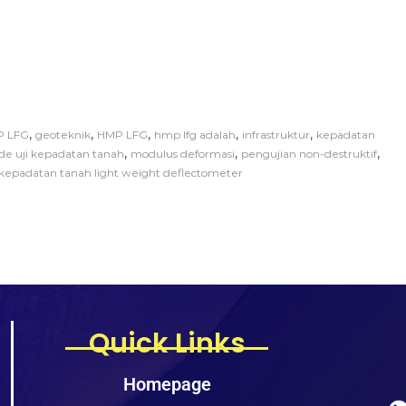
,
,
,
,
,
P LFG
geoteknik
HMP LFG
hmp lfg adalah
infrastruktur
kepadatan
,
,
,
e uji kepadatan tanah
modulus deformasi
pengujian non-destruktif
 kepadatan tanah light weight deflectometer
Quick Links
Homepage