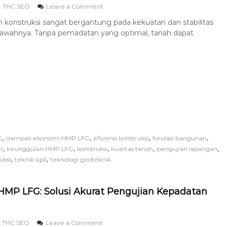
THC SEO
Leave a Comment
n konstruksi sangat bergantung pada kekuatan dan stabilitas
 bawahnya. Tanpa pemadatan yang optimal, tanah dapat
,
,
,
,
G
dampak ekonomi HMP LFG
efisiensi konstruksi
fondasi bangunan
,
,
,
,
,
ur
keunggulan HMP LFG
konstruksi
kualitas tanah
pengujian lapangan
,
,
uksi
teknik sipil
teknologi geoteknik
MP LFG: Solusi Akurat Pengujian Kepadatan
THC SEO
Leave a Comment