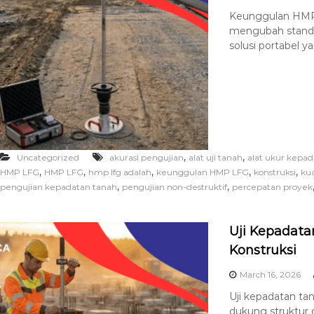
Keunggulan HMP 
mengubah standar
solusi portabel y
,
,
Uncategorized
akurasi pengujian
alat uji tanah
alat ukur kepa
,
,
,
,
,
HMP LFG
HMP LFG
hmp lfg adalah
keunggulan HMP LFG
konstruksi
kua
,
,
pengujian kepadatan tanah
pengujian non-destruktif
percepatan proyek
Uji Kepadata
Konstruksi
March 16, 2026
Uji kepadatan tan
dukung struktur