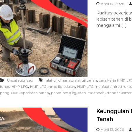
April 14, 2026
Kualitas pekerjaa
lapisan tanah di
mengalami […]
,
,
Uncategorized
alat uji dinamis
alat uji tanah
cara kerja HMP LF
,
,
,
,
fungsi HMP LFG
HMP LFG
hmp lfg adalah
HMP LFG manfaat
infrastrukt
,
,
,
pengukur kepadatan tanah
peran hmp lfg
stabilitas tanah
standar konstr
Keunggulan H
Tanah
April 13, 2026