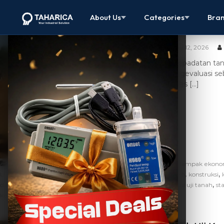
Uji Kepadata
About Us
Categories
Bra
Keselamatan
May 12, 2026
Uji kepadatan ta
mengevaluasi sebe
Proses […]
,
,
Artikel
alat digital non-nuklir
alat uji kepadatan
dampak ekonom
,
,
,
,
,
LFG
kadar air optimum
keamanan proyek
kepadatan tanah
konstruksi
,
,
,
,
density gauge
rekomendasi alat konstruksi
Sand Cone
solusi uji tanah
sta
kepadatan tanah lapangan