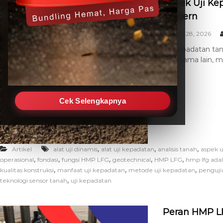
Aspek Uji Ke
Modern
April 28, 2026
Uji kepadatan ta
satu sama lain, m
Cek Selengkapnya
,
,
,
Artikel
alat uji dinamis
alat uji kepadatan
analisis tanah
aspek u
,
,
,
,
,
operasional
fondasi
fungsi HMP LFG
geotechnical
HMP LFG
hmp lfg ada
,
,
,
kualitas konstruksi
manfaat uji kepadatan
metode uji kepadatan
penguji
,
teknologi sensor tanah
uji kepadatan
Peran HMP LF