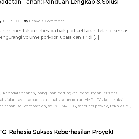
padatan Tanah: Panduan Lengkap & Solusi
THC SEO
Leave a Comment
nah menentukan seberapa baik partikel tanah telah dikemas
engurangi volume pori-pori udara dan air di […]
,
,
,
ji kepadatan tanah
bangunan bertingkat
bendungan
efisiensi
,
,
,
,
,
lah
jalan raya
kepadatan tanah
keunggulan HMP LFG
konstruksi
,
,
,
,
,
an tanah
soil compaction
solusi HMP LFG
stabilitas proyek
teknik sipil
G: Rahasia Sukses Keberhasilan Proyek!