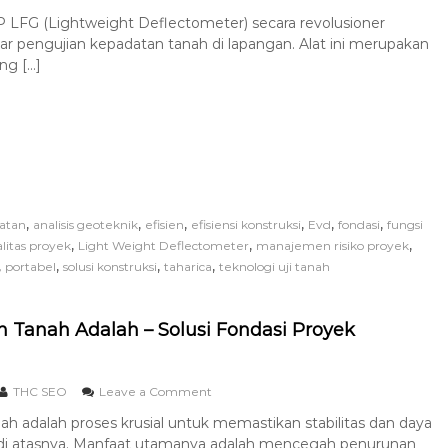
LFG (Lightweight Deflectometer) secara revolusioner
 pengujian kepadatan tanah di lapangan. Alat ini merupakan
ang […]
,
,
,
,
,
,
datan
analisis geoteknik
efisien
efisiensi konstruksi
Evd
fondasi
fungsi
,
,
,
litas proyek
Light Weight Deflectometer
manajemen risiko proyek
,
,
,
,
portabel
solusi konstruksi
taharica
teknologi uji tanah
n Tanah Adalah – Solusi Fondasi Proyek
THC SEO
Leave a Comment
ah adalah proses krusial untuk memastikan stabilitas dan daya
 di atasnya. Manfaat utamanya adalah mencegah penurunan