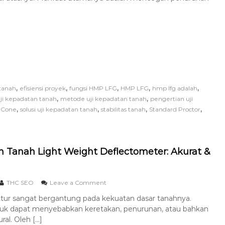
,
,
,
,
,
tanah
efisiensi proyek
fungsi HMP LFG
HMP LFG
hmp lfg adalah
,
,
ji kepadatan tanah
metode uji kepadatan tanah
pengertian uji
,
,
,
,
 Cone
solusi uji kepadatan tanah
stabilitas tanah
Standard Proctor
n Tanah Light Weight Deflectometer: Akurat &
THC SEO
Leave a Comment
ruktur sangat bergantung pada kekuatan dasar tanahnya.
ruk dapat menyebabkan keretakan, penurunan, atau bahkan
ral. Oleh […]