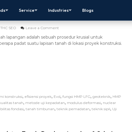
n Tanah Lapangan – Langkah Penting
nds
Service
Industries
Blogs
THC SEO
Leave a Comment
nah lapangan adalah sebuah prosedur krusial untuk
rapa padat suatu lapisan tanah di lokasi proyek konstruksi.
,
,
,
,
,
i konstruksi
efisiensi proyek
Evd
fungsi HMP LFG
geoteknik
HMP
,
,
,
kualitas tanah
metode uji kepadatan
modulus deformasi
nuclear
,
,
,
,
bilitas fondasi
tanah timbunan
teknik pemadatan
teknik sipil
Uji