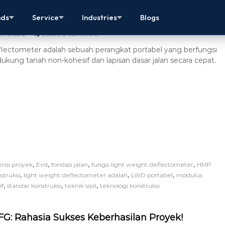
 deflectometer adalah Alat Uji Tanah Modern
nds
Service
Industries
Blogs
THC SEO
Leave a Comment
lectometer adalah sebuah perangkat portabel yang berfungsi
kung tanah non-kohesif dan lapisan dasar jalan secara cepat.
,
,
,
,
iensi proyek
Evd
fondasi jalan
fungsi light weight deflectometer
HMP
,
,
,
nstruksi
light weight deflectometer adalah
LWD portabel
modulus
,
,
,
if
standar konstruksi
teknik sipil
teknologi konstruksi
G: Rahasia Sukses Keberhasilan Proyek!