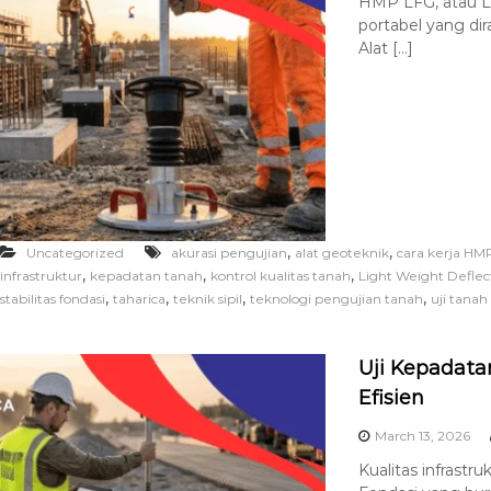
HMP LFG, atau L
portabel yang di
Alat […]
,
,
Uncategorized
akurasi pengujian
alat geoteknik
cara kerja HM
,
,
,
infrastruktur
kepadatan tanah
kontrol kualitas tanah
Light Weight Defle
,
,
,
,
stabilitas fondasi
taharica
teknik sipil
teknologi pengujian tanah
uji tanah
Uji Kepadata
Efisien
March 13, 2026
Kualitas infrast