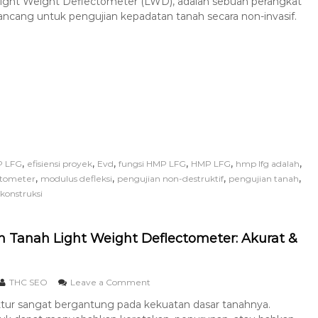
ight Weight Deflectometer (LWD), adalah sebuah perangkat
rancang untuk pengujian kepadatan tanah secara non-invasif.
,
,
,
,
,
,
P LFG
efisiensi proyek
Evd
fungsi HMP LFG
HMP LFG
hmp lfg adalah
,
,
,
,
ctometer
modulus defleksi
pengujian non-destruktif
pengujian tanah
 konstruksi
n Tanah Light Weight Deflectometer: Akurat &
THC SEO
Leave a Comment
ruktur sangat bergantung pada kekuatan dasar tanahnya.