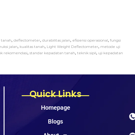
,
,
,
,
n tanah
deflectometer
durabilitas jalan
efisiensi operasional
fungsi
,
,
,
ruksi jalan
kualitas tanah
Light Weight Deflectometer
metode uji
,
,
,
uk rekomendasi
standar kepadatan tanah
teknik sipil
uji kepadatan
Quick Links
Homepage
Blogs