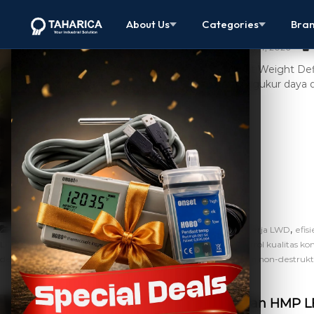
Light Weight
About Us
Categories
Bra
May 4, 2026
Light Weight Def
mengukur daya du
[…]
,
,
,
Artikel
alat berat
alat uji kepadatan tanah
cara kerja LWD
efis
,
,
,
,
LFG
infrastruktur
kepadatan tanah
keunggulan LWD
kontrol kualitas ko
,
,
deformasi dinamis
pengujian daya dukung tanah
pengujian non-destrukt
Peran HMP LF