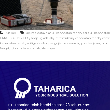
,
,
Artikel
akurasi data
alat uji kepadatan tanah
cara uji kepadata
,
,
,
,
,
HMP LFG
HMP LFG
hmp lfg adalah
infrastruktur
kepadatan tanah
konst
,
,
,
,
kepadatan tanah
mitigasi risiko
pengujian non-nuklir
pondasi jalan
prod
,
fungsi
uji kepadatan tanah jalan raya
PT. Taharica telah berdiri selama 28 tahun. Kami
bergerak di bidang Perdagangan dan Teknologi