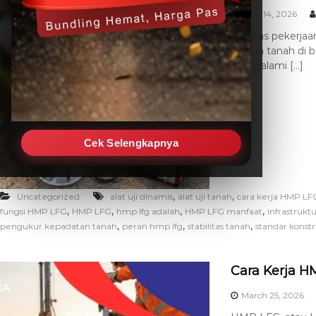
April 14, 2026
Kualitas pekerjaa
lapisan tanah di
mengalami […]
Cek Selengkapnya
,
,
Uncategorized
alat uji dinamis
alat uji tanah
cara kerja HMP LF
,
,
,
,
fungsi HMP LFG
HMP LFG
hmp lfg adalah
HMP LFG manfaat
infrastrukt
,
,
,
pengukur kepadatan tanah
peran hmp lfg
stabilitas tanah
standar konstr
Cara Kerja 
March 25, 2026