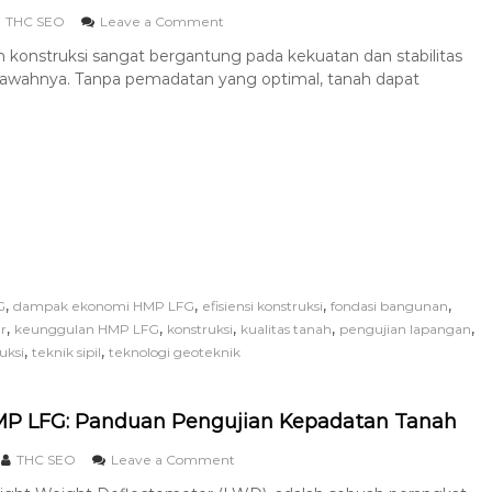
THC SEO
Leave a Comment
n konstruksi sangat bergantung pada kekuatan dan stabilitas
 bawahnya. Tanpa pemadatan yang optimal, tanah dapat
,
,
,
,
G
dampak ekonomi HMP LFG
efisiensi konstruksi
fondasi bangunan
,
,
,
,
,
ur
keunggulan HMP LFG
konstruksi
kualitas tanah
pengujian lapangan
,
,
uksi
teknik sipil
teknologi geoteknik
HMP LFG: Panduan Pengujian Kepadatan Tanah
THC SEO
Leave a Comment