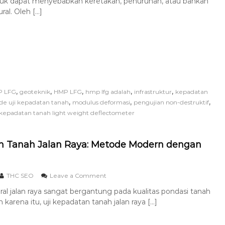
ruk dapat menyebabkan keretakan, penurunan, atau bahkan
ral. Oleh […]
,
,
,
,
,
P LFG
geoteknik
HMP LFG
hmp lfg adalah
infrastruktur
kepadatan
,
,
,
e uji kepadatan tanah
modulus deformasi
pengujian non-destruktif
 kepadatan tanah light weight deflectometer
n Tanah Jalan Raya: Metode Modern dengan
THC SEO
Leave a Comment
ural jalan raya sangat bergantung pada kualitas pondasi tanah
 karena itu, uji kepadatan tanah jalan raya […]