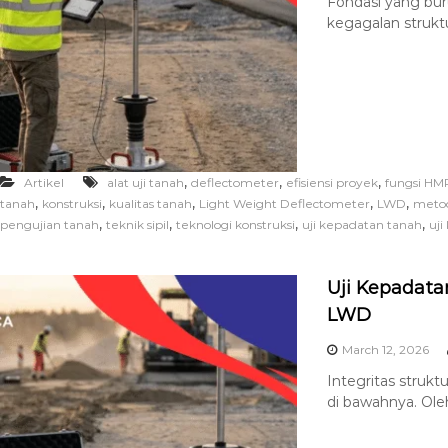
Fondasi yang bu
kegagalan struktu
,
,
,
Artikel
alat uji tanah
deflectometer
efisiensi proyek
fungsi HM
,
,
,
,
,
tanah
konstruksi
kualitas tanah
Light Weight Deflectometer
LWD
metod
,
,
,
,
pengujian tanah
teknik sipil
teknologi konstruksi
uji kepadatan tanah
uji
Uji Kepadata
LWD
March 12, 2026
Integritas strukt
di bawahnya. Oleh