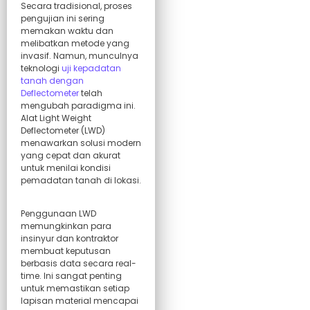
Secara tradisional, proses
pengujian ini sering
memakan waktu dan
melibatkan metode yang
invasif. Namun, munculnya
teknologi
uji kepadatan
tanah dengan
Deflectometer
telah
mengubah paradigma ini.
Alat Light Weight
Deflectometer (LWD)
menawarkan solusi modern
yang cepat dan akurat
untuk menilai kondisi
pemadatan tanah di lokasi.
Penggunaan LWD
memungkinkan para
insinyur dan kontraktor
membuat keputusan
berbasis data secara real-
time. Ini sangat penting
untuk memastikan setiap
lapisan material mencapai