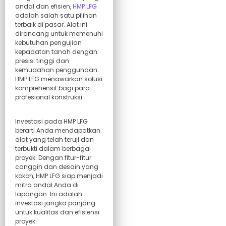
andal dan efisien,
HMP LFG
adalah salah satu pilihan
terbaik di pasar. Alat ini
dirancang untuk memenuhi
kebutuhan pengujian
kepadatan tanah dengan
presisi tinggi dan
kemudahan penggunaan.
HMP LFG menawarkan solusi
komprehensif bagi para
profesional konstruksi.
Investasi pada HMP LFG
berarti Anda mendapatkan
alat yang telah teruji dan
terbukti dalam berbagai
proyek. Dengan fitur-fitur
canggih dan desain yang
kokoh, HMP LFG siap menjadi
mitra andal Anda di
lapangan. Ini adalah
investasi jangka panjang
untuk kualitas dan efisiensi
proyek.