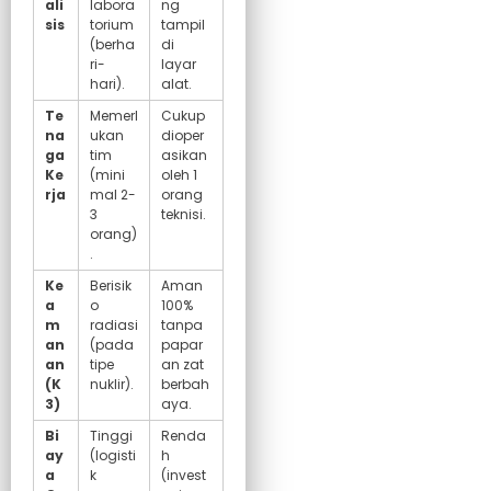
ali
labora
ng
sis
torium
tampil
(berha
di
ri-
layar
hari).
alat.
Te
Memerl
Cukup
na
ukan
dioper
ga
tim
asikan
Ke
(mini
oleh 1
rja
mal 2-
orang
3
teknisi.
orang)
.
Ke
Berisik
Aman
a
o
100%
m
radiasi
tanpa
an
(pada
papar
an
tipe
an zat
(K
nuklir).
berbah
3)
aya.
Bi
Tinggi
Renda
ay
(logisti
h
a
k
(invest