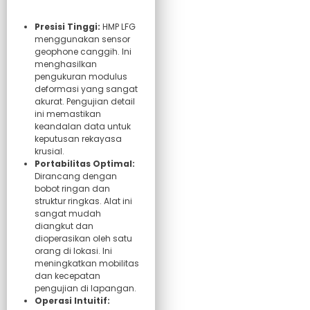
Presisi Tinggi:
HMP LFG
menggunakan sensor
geophone canggih. Ini
menghasilkan
pengukuran modulus
deformasi yang sangat
akurat. Pengujian detail
ini memastikan
keandalan data untuk
keputusan rekayasa
krusial.
Portabilitas Optimal:
Dirancang dengan
bobot ringan dan
struktur ringkas. Alat ini
sangat mudah
diangkut dan
dioperasikan oleh satu
orang di lokasi. Ini
meningkatkan mobilitas
dan kecepatan
pengujian di lapangan.
Operasi Intuitif: