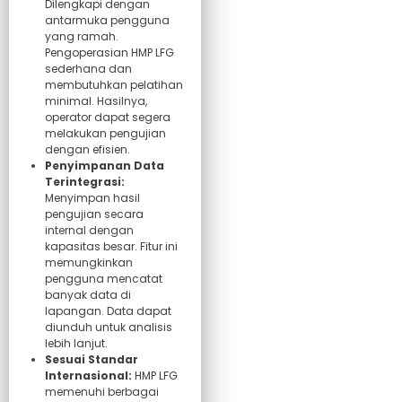
Dilengkapi dengan
antarmuka pengguna
yang ramah.
Pengoperasian HMP LFG
sederhana dan
membutuhkan pelatihan
minimal. Hasilnya,
operator dapat segera
melakukan pengujian
dengan efisien.
Penyimpanan Data
Terintegrasi:
Menyimpan hasil
pengujian secara
internal dengan
kapasitas besar. Fitur ini
memungkinkan
pengguna mencatat
banyak data di
lapangan. Data dapat
diunduh untuk analisis
lebih lanjut.
Sesuai Standar
Internasional:
HMP LFG
memenuhi berbagai