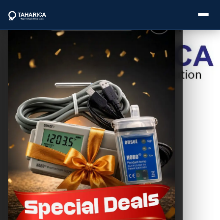
Postingan
Lainnya
About Us
Uji Kepadatan
Tanah Light
Categories
Weight
Deflectometer:
Akurat & Efisien
Brands
THC SEO
March 13, 2026
Service
Industries
Blogs
Pembahasan