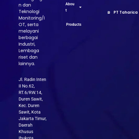
Abou
n dan
t
Teknologi
PT Taharica
Monitoring/I
OT, serta
Products
melayani
berbagai
Industri,
Lembaga
riset dan
lainnya.
Jl. Radin Inten
II No.62,
RT.6/RW.14,
Duren Sawit,
Kec. Duren
Sawit, Kota
Jakarta Timur,
Daerah
Khusus
Ibukota