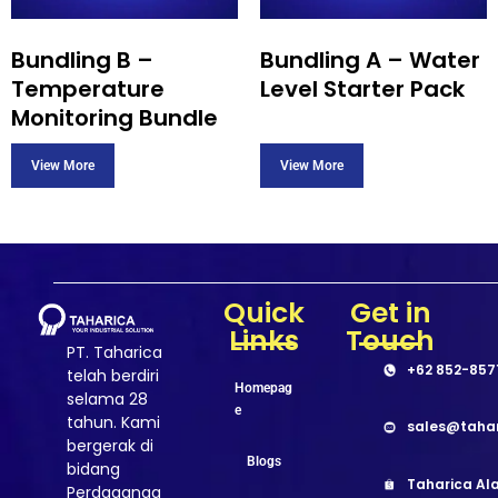
Bundling B –
Bundling A – Water
Temperature
Level Starter Pack
Monitoring Bundle
Quick
Get in
Links
Touch
PT. Taharica
+62 852-857
telah berdiri
Homepag
selama 28
e
tahun. Kami
sales@taha
bergerak di
Blogs
bidang
Taharica Ala
Perdaganga