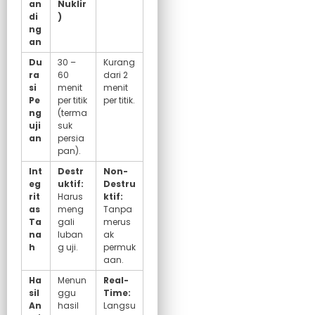
an
Nuklir
di
)
ng
an
Du
30 –
Kurang
ra
60
dari 2
si
menit
menit
Pe
per titik
per titik.
ng
(terma
uji
suk
an
persia
pan).
Int
Destr
Non-
eg
uktif:
Destru
rit
Harus
ktif:
as
meng
Tanpa
Ta
gali
merus
na
luban
ak
h
g uji.
permuk
aan.
Ha
Menun
Real-
sil
ggu
Time:
An
hasil
Langsu