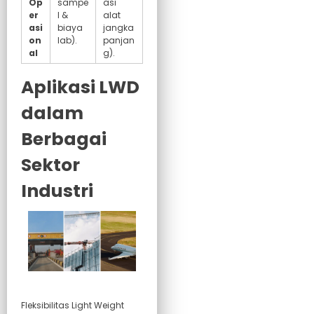
Op
sampe
asi
er
l &
alat
asi
biaya
jangka
on
lab).
panjan
al
g).
Aplikasi LWD
dalam
Berbagai
Sektor
Industri
Fleksibilitas Light Weight