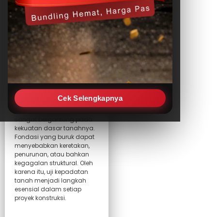
Artikel
Komponen Utama
LWD
Infrastruktur Jalan
dan Rel Kereta Api
Konstruksi Bangunan
dan Pondasi
Proyek
Pertambangan dan
Timbunan
Cek Selengkapnya
Kualitas infrastruktur
sangat bergantung pada
kekuatan dasar tanahnya.
Fondasi yang buruk dapat
menyebabkan keretakan,
penurunan, atau bahkan
kegagalan struktural. Oleh
karena itu, uji kepadatan
tanah menjadi langkah
esensial dalam setiap
proyek konstruksi.