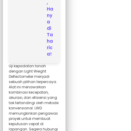
,
Ha
ny
a
di
Ta
ha
ric
a!
Uji kepadatan tanah
dengan Light Weight
Deflectometer menjadi
sebuah pilihan terpercaya.
Alat ini menawarkan
kombinasi kecepatan,
akurasi, dan efisiensi yang
tak tertandingi oleh metode
konvensional. LWD
memungkinkan pengawas
proyek untuk membuat
keputusan cepat di
lapangan. Segera hubungi