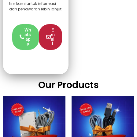
tim kami untuk informasi
dan penawaran lebih lanjut
Wh
E
ats
m
ap
ai
p
l
Our Products