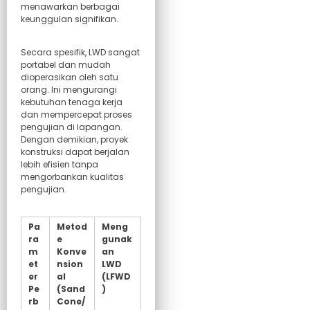
menawarkan berbagai
keunggulan signifikan.
Secara spesifik, LWD sangat
portabel dan mudah
dioperasikan oleh satu
orang. Ini mengurangi
kebutuhan tenaga kerja
dan mempercepat proses
pengujian di lapangan.
Dengan demikian, proyek
konstruksi dapat berjalan
lebih efisien tanpa
mengorbankan kualitas
pengujian.
Pa
Metod
Meng
ra
e
gunak
m
Konve
an
et
nsion
LWD
er
al
(LFWD
Pe
(Sand
)
rb
Cone/