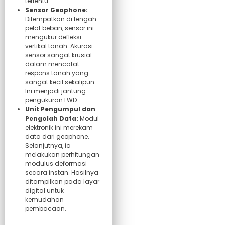
tertentu.
Sensor Geophone:
Ditempatkan di tengah
pelat beban, sensor ini
mengukur defleksi
vertikal tanah. Akurasi
sensor sangat krusial
dalam mencatat
respons tanah yang
sangat kecil sekalipun.
Ini menjadi jantung
pengukuran LWD.
Unit Pengumpul dan
Pengolah Data:
Modul
elektronik ini merekam
data dari geophone.
Selanjutnya, ia
melakukan perhitungan
modulus deformasi
secara instan. Hasilnya
ditampilkan pada layar
digital untuk
kemudahan
pembacaan.