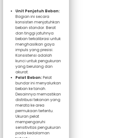
Unit Penjatuh Beban:
Bagian ini secara
konsisten menjatuhkan
beban standar. Berat
dan tinggi jatuhnya
beban terkalibrasi untuk
menghasilkan gaya
impuls yang presisi.
Konsistensi adalah
kunci untuk pengukuran
yang berulang dan
akurat.
Pelat Beban:
Pelat
bundar ini menyalurkan
beban ke tanah.
Desainnya memastikan
distribusi tekanan yang
merata ke area
permukaan tertentu.
Ukuran pelat
mempengaruhi
sensitivitas pengukuran
pada kedalaman