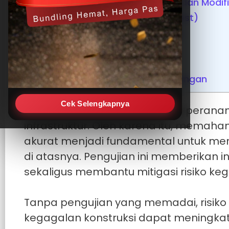
Uji Kepadatan Proctor Standar dan Modifi
Uji Kerucut Pasir (Sand Cone Test)
Akurasi Data yang Lebih Tinggi
Efisiensi Operasional
Mitigasi Risiko Proyek
Aspek Keselamatan dan Lingkungan
Cek Selengkapnya
Kepadatan tanah
memegang peranan kr
infrastruktur. Oleh karena itu, mema
akurat menjadi fundamental untuk menj
di atasnya. Pengujian ini memberikan 
sekaligus membantu mitigasi risiko keg
Tanpa pengujian yang memadai, risiko
kegagalan konstruksi dapat meningkat s