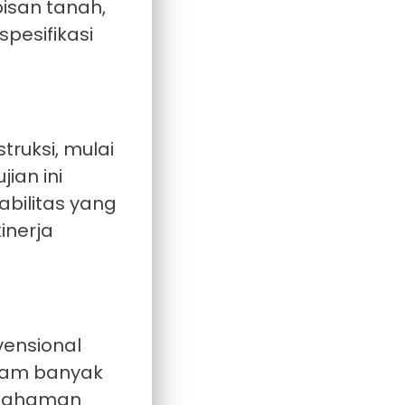
isan tanah,
pesifikasi
ruksi, mulai
ian ini
bilitas yang
inerja
vensional
alam banyak
Pemahaman