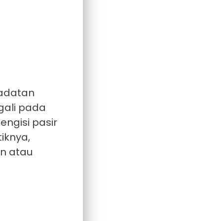
padatan
gali pada
ngisi pasir
iknya,
in atau