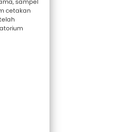
tama, sampel
am cetakan
telah
ratorium