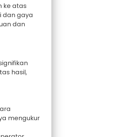
n ke atas
si dan gaya
kuan dan
ignifikan
as hasil,
cara
anya mengukur
operator