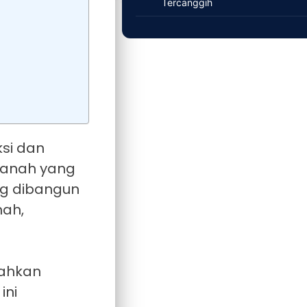
Tercanggih
si dan
tanah yang
ng dibangun
nah,
bahkan
ini