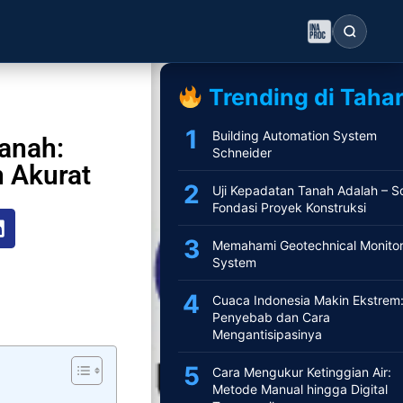
Postingan Lainnya
Trending di Tahar
Building Automation System
anah:
Schneider
h Akurat
Uji Kepadatan Tanah Adalah – So
Fondasi Proyek Konstruksi
Memahami Geotechnical Monitor
System
Cuaca Indonesia Makin Ekstrem
Penyebab dan Cara
Mengantisipasinya
Cara Mengukur Ketinggian Air:
Metode Manual hingga Digital