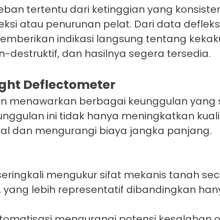
ban tertentu dari ketinggian yang konsiste
ksi atau penurunan pelat. Dari data deflek
memberikan indikasi langsung tentang keka
destruktif, dan hasilnya segera tersedia.
ight Deflectometer
rn menawarkan berbagai keunggulan yang s
nggulan ini tidak hanya meningkatkan kualit
al dan mengurangi biaya jangka panjang.
eringkali mengukur sifat mekanis tanah se
, yang lebih representatif dibandingkan h
tomatisasi mengurangi potensi kesalahan 