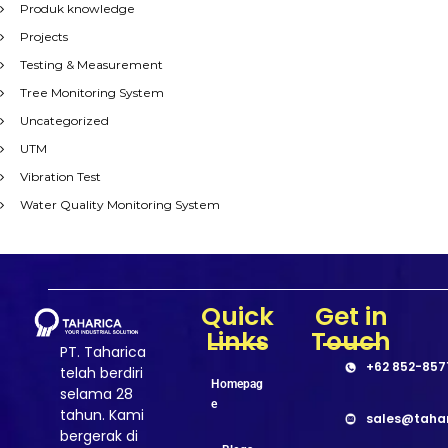
Produk knowledge
Projects
Testing & Measurement
Tree Monitoring System
Uncategorized
UTM
Vibration Test
Water Quality Monitoring System
Quick
Get in
Links
Touch
PT. Taharica
+62 852-857
telah berdiri
Homepag
selama 28
e
tahun. Kami
sales@taha
bergerak di