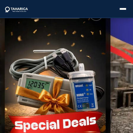
About Us
Categories
Brands
Service
Industries
Blogs