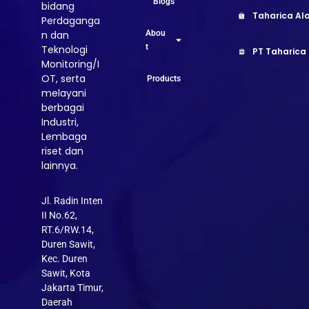
Blogs
bidang
Taharica Ala
Perdaganga
Abou
n dan
t
Teknologi
PT Taharica
Monitoring/I
OT, serta
Products
melayani
berbagai
Industri,
Lembaga
riset dan
lainnya.
Jl. Radin Inten
II No.62,
RT.6/RW.14,
Duren Sawit,
Kec. Duren
Sawit, Kota
Jakarta Timur,
Daerah