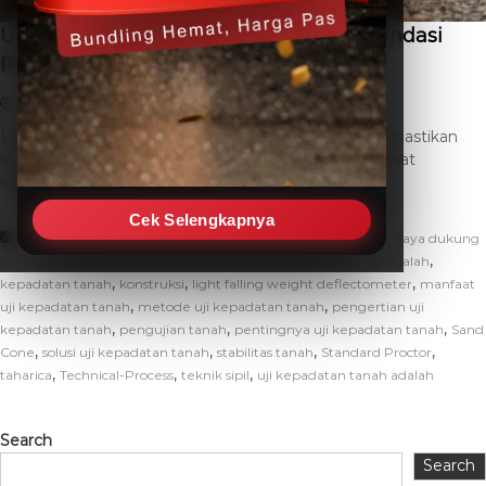
Uji Kepadatan Tanah Adalah – Solusi Fondasi
Proyek Konstruksi
March 16, 2026
THC SEO
Leave a Comment
Uji kepadatan tanah adalah proses krusial untuk memastikan
stabilitas dan daya dukung struktur di atasnya. Manfaat
utamanya adalah mencegah penurunan […]
Cek Selengkapnya
,
,
Artikel
akurasi uji tanah
alat uji kepadatan tanah
daya dukung
,
,
,
,
,
tanah
efisiensi proyek
fungsi HMP LFG
HMP LFG
hmp lfg adalah
,
,
,
kepadatan tanah
konstruksi
light falling weight deflectometer
manfaat
,
,
uji kepadatan tanah
metode uji kepadatan tanah
pengertian uji
,
,
,
kepadatan tanah
pengujian tanah
pentingnya uji kepadatan tanah
Sand
,
,
,
,
Cone
solusi uji kepadatan tanah
stabilitas tanah
Standard Proctor
,
,
,
taharica
Technical-Process
teknik sipil
uji kepadatan tanah adalah
Search
Search