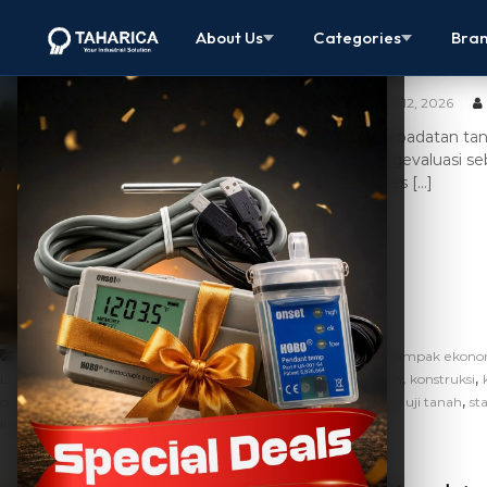
Uji Kepadata
About Us
Categories
Bra
Keselamatan
May 12, 2026
Uji kepadatan ta
mengevaluasi sebe
Proses […]
,
,
Artikel
alat digital non-nuklir
alat uji kepadatan
dampak ekonom
,
,
,
,
,
LFG
kadar air optimum
keamanan proyek
kepadatan tanah
konstruksi
,
,
,
,
density gauge
rekomendasi alat konstruksi
Sand Cone
solusi uji tanah
sta
kepadatan tanah lapangan