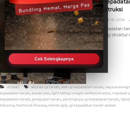
Uji Kepadata
Konstruksi
March 16, 2026
Uji kepadatan tan
dukung struktur
[…]
Cek Selengkapnya
,
,
Artikel
akurasi uji tanah
alat uji kepadatan tanah
daya dukung 
,
,
,
kepadatan tanah
konstruksi
light falling weight deflectometer
manfaat u
,
,
,
kepadatan tanah
pengujian tanah
pentingnya uji kepadatan tanah
Sand
,
,
,
taharica
Technical-Process
teknik sipil
uji kepadatan tanah adalah