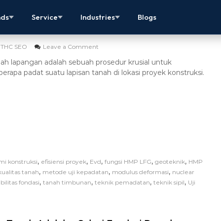
n Tanah Lapangan – Langkah Penting
nds
Service
Industries
Blogs
THC SEO
Leave a Comment
nah lapangan adalah sebuah prosedur krusial untuk
rapa padat suatu lapisan tanah di lokasi proyek konstruksi.
,
,
,
,
,
i konstruksi
efisiensi proyek
Evd
fungsi HMP LFG
geoteknik
HMP
,
,
,
kualitas tanah
metode uji kepadatan
modulus deformasi
nuclear
,
,
,
,
bilitas fondasi
tanah timbunan
teknik pemadatan
teknik sipil
Uji