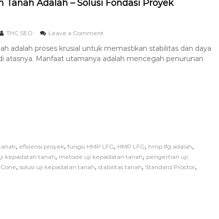
n Tanah Adalah – Solusi Fondasi Proyek
THC SEO
Leave a Comment
ah adalah proses krusial untuk memastikan stabilitas dan daya
 di atasnya. Manfaat utamanya adalah mencegah penurunan
,
,
,
,
,
tanah
efisiensi proyek
fungsi HMP LFG
HMP LFG
hmp lfg adalah
,
,
ji kepadatan tanah
metode uji kepadatan tanah
pengertian uji
,
,
,
,
 Cone
solusi uji kepadatan tanah
stabilitas tanah
Standard Proctor