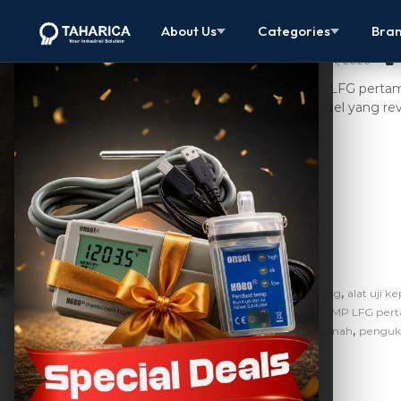
HMP LFG Pert
About Us
Categories
Bra
April 1, 2026
HMP LFG pertamb
portabel yang rev
,
,
Uncategorized
akurasi HMP LFG
alat berat tambang
alat uji k
,
,
,
,
pertambangan
fungsi HMP LFG
HMP LFG
hmp lfg adalah
HMP LFG per
,
,
,
,
tambang
kualitas konstruksi
manfaat HMP LFG
pengujian tanah
penguk
tanah