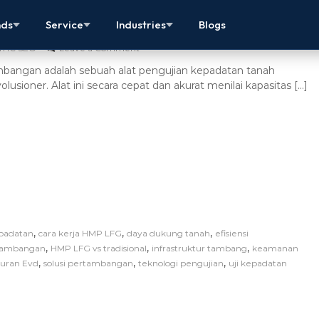
ambangan: Solusi Cepat Uji Kepadatan Tanah
nds
Service
Industries
Blogs
THC SEO
Leave a Comment
angan adalah sebuah alat pengujian kepadatan tanah
olusioner. Alat ini secara cepat dan akurat menilai kapasitas […]
,
,
,
epadatan
cara kerja HMP LFG
daya dukung tanah
efisiensi
,
,
,
tambangan
HMP LFG vs tradisional
infrastruktur tambang
keamanan
,
,
,
uran Evd
solusi pertambangan
teknologi pengujian
uji kepadatan