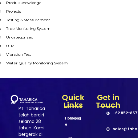
Produk knowledge
Projects
Testing & Measurement
Tree Monitoring System
Uncategorized
UTM
Vibration Test
Water Quality Monitoring System
Quick
Get in
Links
Touch
PT. Taharica
+62 852-857
telah berdiri
Homepag
selama 28
e
tahun. Kami
sales@taha
bergerak di