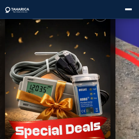
About Us
Categories
Brands
Service
Industries
Blogs