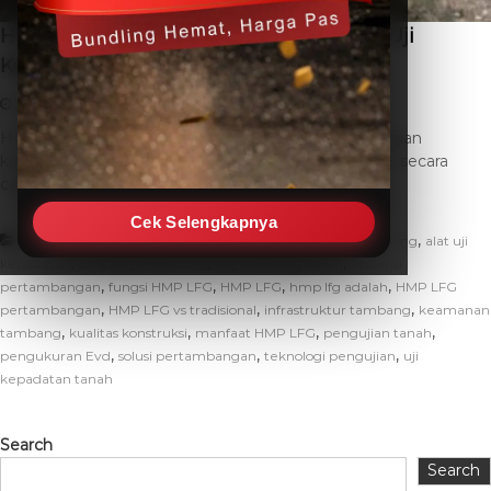
HMP LFG Pertambangan: Solusi Cepat Uji
Kepadatan Tanah
April 1, 2026
THC SEO
Leave a Comment
HMP LFG pertambangan adalah sebuah alat pengujian
kepadatan tanah portabel yang revolusioner. Alat ini secara
cepat dan akurat menilai kapasitas […]
Cek Selengkapnya
,
,
Uncategorized
akurasi HMP LFG
alat berat tambang
alat uji
,
,
,
kepadatan
cara kerja HMP LFG
daya dukung tanah
efisiensi
,
,
,
,
pertambangan
fungsi HMP LFG
HMP LFG
hmp lfg adalah
HMP LFG
,
,
,
pertambangan
HMP LFG vs tradisional
infrastruktur tambang
keamanan
,
,
,
,
tambang
kualitas konstruksi
manfaat HMP LFG
pengujian tanah
,
,
,
pengukuran Evd
solusi pertambangan
teknologi pengujian
uji
kepadatan tanah
Search
Search