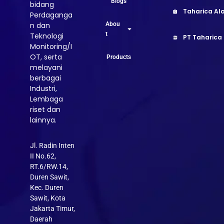
Blogs
bidang
Taharica Ala
Perdaganga
Abou
n dan
t
Teknologi
PT Taharica
Monitoring/I
OT, serta
Products
melayani
berbagai
Industri,
Lembaga
riset dan
lainnya.
Jl. Radin Inten
II No.62,
RT.6/RW.14,
Duren Sawit,
Kec. Duren
Sawit, Kota
Jakarta Timur,
Daerah