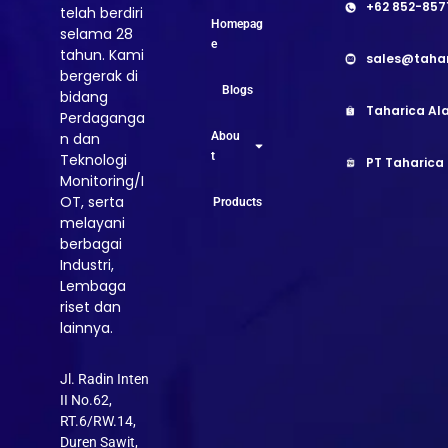
+62 852-857
telah berdiri
Homepag
selama 28
e
tahun. Kami
sales@taha
bergerak di
Blogs
bidang
Taharica Ala
Perdaganga
Abou
n dan
t
Teknologi
PT Taharica
Monitoring/I
OT, serta
Products
melayani
berbagai
Industri,
Lembaga
riset dan
lainnya.
Jl. Radin Inten
II No.62,
RT.6/RW.14,
Duren Sawit,