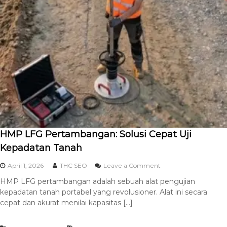
HMP LFG Pertambangan: Solusi Cepat Uji
Kepadatan Tanah
April 1, 2026
THC SEO
Leave a Comment
HMP LFG pertambangan adalah sebuah alat pengujian
kepadatan tanah portabel yang revolusioner. Alat ini secara
cepat dan akurat menilai kapasitas […]