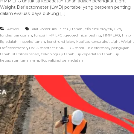
HMP LFG untuk uji kepadatan tanah adalah perangkat Light
Weight Deflectometer (LWD) portabel yang berperan penting
dalam evaluasi daya dukung […]
,
,
,
,
Artikel
alat konstruksi
alat uji tanah
efisiensi proyek
Evd
,
,
,
,
fondasi bangunan
fungsi HMP LFG
geotechnical testing
HMP LFG
hmp
,
,
,
,
lfg adalah
inspeksi tanah
konstruksi jalan
kualitas konstruksi
Light Weight
,
,
,
,
Deflectometer
LWD
manfaat HMP LFG
modulus deformasi
pengujian
,
,
,
,
tanah
stabilitas tanah
teknologi uji tanah
uji kepadatan tanah
uji
,
kepadatan tanah hmp lfg
validasi pemadatan