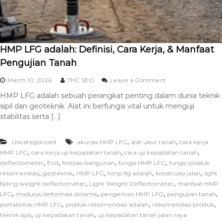
HMP LFG adalah: Definisi, Cara Kerja, & Manfaat
Pengujian Tanah
March 10, 2026
THC SEO
Leave a Comment
HMP LFG adalah sebuah perangkat penting dalam dunia teknik
sipil dan geoteknik. Alat ini berfungsi vital untuk menguji
stabilitas serta […]
,
,
Uncategorized
akurasi HMP LFG
alat ukur tanah
cara kerja
,
,
,
HMP LFG
cara kerja uji kepadatan tanah
cara uji kepadatan tanah
,
,
,
,
deflectometer
Evd
fondasi bangunan
fungsi HMP LFG
fungsi produk
,
,
,
,
,
rekomendasi
geoteknik
HMP LFG
hmp lfg adalah
konstruksi jalan
light
,
,
falling weight deflectometer
Light Weight Deflectometer
manfaat HMP
,
,
,
,
LFG
modulus deformasi dinamis
pengertian HMP LFG
pengujian tanah
,
,
,
portabilitas HMP LFG
produk rekomendasi adalah
rekomendasi produk
,
,
teknik sipil
uji kepadatan tanah
uji kepadatan tanah jalan raya