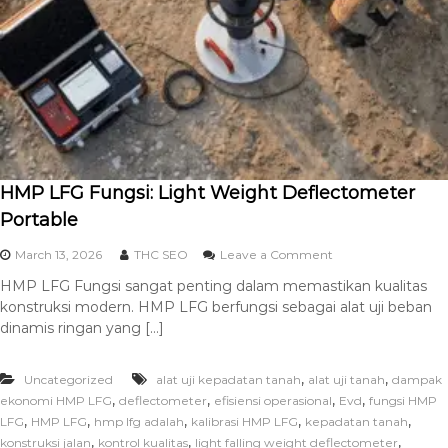
HMP LFG Fungsi: Light Weight Deflectometer
Portable
March 13, 2026
THC SEO
Leave a Comment
HMP LFG Fungsi sangat penting dalam memastikan kualitas
konstruksi modern. HMP LFG berfungsi sebagai alat uji beban
dinamis ringan yang […]
,
,
Uncategorized
alat uji kepadatan tanah
alat uji tanah
dampak
,
,
,
,
ekonomi HMP LFG
deflectometer
efisiensi operasional
Evd
fungsi HMP
,
,
,
,
,
LFG
HMP LFG
hmp lfg adalah
kalibrasi HMP LFG
kepadatan tanah
,
,
,
konstruksi jalan
kontrol kualitas
light falling weight deflectometer