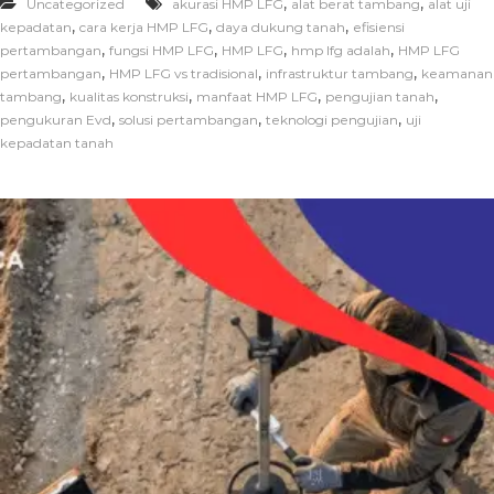
,
,
Uncategorized
akurasi HMP LFG
alat berat tambang
alat uji
,
,
,
kepadatan
cara kerja HMP LFG
daya dukung tanah
efisiensi
,
,
,
,
pertambangan
fungsi HMP LFG
HMP LFG
hmp lfg adalah
HMP LFG
,
,
,
pertambangan
HMP LFG vs tradisional
infrastruktur tambang
keamanan
,
,
,
,
tambang
kualitas konstruksi
manfaat HMP LFG
pengujian tanah
,
,
,
pengukuran Evd
solusi pertambangan
teknologi pengujian
uji
kepadatan tanah