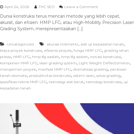
April 24, 2026
THC SEO
Leave a Comment
Dunia konstruksi terus mencari metode yang lebih cepat,
akurat, dan efisien. HMP LFG, atau High-Mobility Precision Laser
Grading System, merepresentasikan […]
,
,
Uncategorized
akurasi milimeter
alat uji kepadatan tanah
,
,
,
biaya proyek konstruksi
efisiensi proyek
fungsi HMP LFG
grading lahan
,
,
,
,
,
presisi
HMP LFG
hmp lfg aadlah
hmp lfg adalah
inovasi konstruksi
,
,
,
komponen HMP LFG
laser grading system
Light Weight Deflectometer
,
,
,
manajemen proyek
manfaat HMP LFG
otomatisasi grading
perataan
,
,
,
,
tanah otomatis
produktivitas konstruksi
sistem laser
solusi grading
,
,
,
spesifikasi teknis HMP LFG
teknologi alat berat
teknologi konstruksi
uji
kepadatan tanah