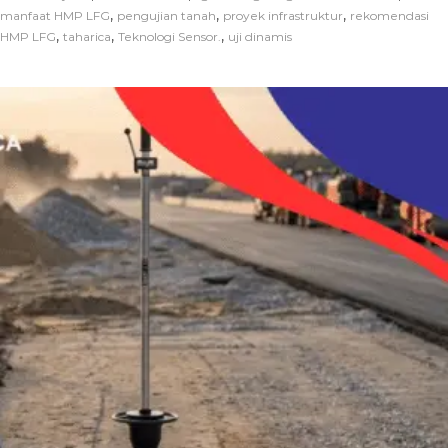
,
,
,
manfaat HMP LFG
pengujian tanah
proyek infrastruktur
rekomendasi
,
,
,
HMP LFG
taharica
Teknologi Sensor.
uji dinamis