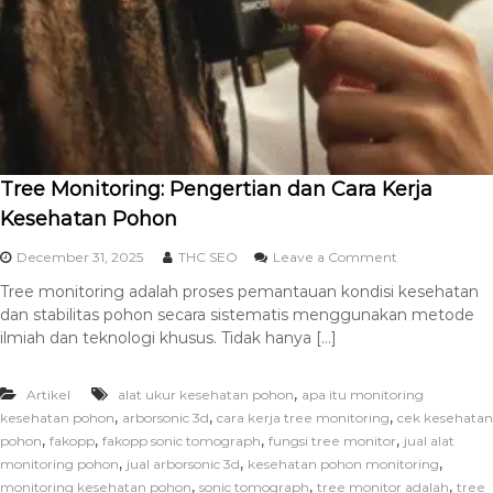
Tree Monitoring: Pengertian dan Cara Kerja
Kesehatan Pohon
December 31, 2025
THC SEO
Leave a Comment
Tree monitoring adalah proses pemantauan kondisi kesehatan
dan stabilitas pohon secara sistematis menggunakan metode
ilmiah dan teknologi khusus. Tidak hanya […]
,
Artikel
alat ukur kesehatan pohon
apa itu monitoring
,
,
,
kesehatan pohon
arborsonic 3d
cara kerja tree monitoring
cek kesehatan
,
,
,
,
pohon
fakopp
fakopp sonic tomograph
fungsi tree monitor
jual alat
,
,
,
monitoring pohon
jual arborsonic 3d
kesehatan pohon monitoring
,
,
,
monitoring kesehatan pohon
sonic tomograph
tree monitor adalah
tree