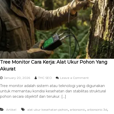
Tree Monitor Cara Kerja: Alat Ukur Pohon Yang
Akurat
January 20, 2026
THC SEO
Leave a Comment
Tree monitor adalah sistem atau teknologi yang digunakan
untuk memantau kondisi kesehatan dan stabilitas struktural
pohon secara objektif dan terukur. […]
,
,
,
Artikel
alat ukur kesehatan pohon
arborsonic
arborsonic 3d