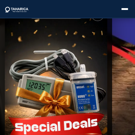
About Us
Categories
Brands
Service
Industries
Blogs