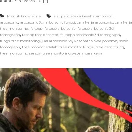
kokoh. Secara visual, […]
,
Produk knowledge
alat pendeteksi kesehatan pohon
,
,
,
,
arborsonic
arborsonic 3d
arborsonic fungsi
cara kerja arborsonic
cara kerja
,
,
,
tree monitoring
fakopp
fakopp arborsonic
fakopp arborsonic 3d
,
,
,
tomograph
fakopp root detector
fakoppn arborsonic 3d tomograph
,
,
,
fungsi tree monitoring
jual arborsonic 3d
kesehatan akar pohomn
sonic
,
,
,
,
tomograph
tree monitor adalah
tree monitor fungsi
tree monitoring
,
tree monitoring sensor
tree monitoring system cara kerja