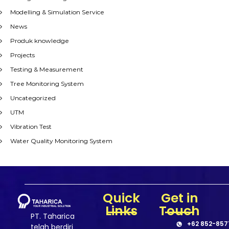
Modelling & Simulation Service
News
Produk knowledge
Projects
Testing & Measurement
Tree Monitoring System
Uncategorized
UTM
Vibration Test
Water Quality Monitoring System
Quick
Get in
Links
Touch
PT. Taharica
+62 852-857
telah berdiri