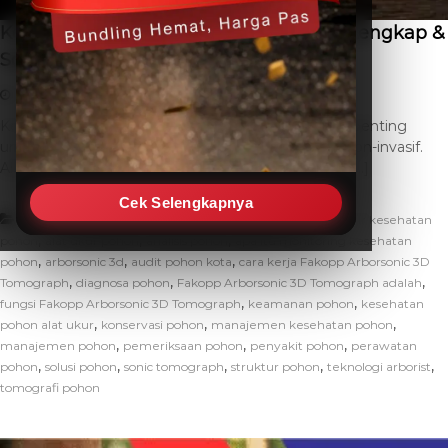
Kesehatan Pohon Alat Ukur: Panduan Lengkap &
Solusi Modern
May 28, 2026
THC SEO
Leave a Comment
Kesehatan pohon alat ukur merupakan instrumen penting
untuk menganalisis kondisi internal pohon secara non-invasif.
Alat-alat ini memberikan informasi vital mengenai […]
Cek Selengkapnya
,
Artikel
alat pendeteksi kerusakan pohon
alat ukur kesehatan
,
,
,
pohon
alat ukur pohon
analisis pohon
apa itu monitoring kesehatan
,
,
,
pohon
arborsonic 3d
audit pohon kota
cara kerja Fakopp Arborsonic 3D
,
,
,
Tomograph
diagnosa pohon
Fakopp Arborsonic 3D Tomograph adalah
,
,
fungsi Fakopp Arborsonic 3D Tomograph
keamanan pohon
kesehatan
,
,
,
pohon alat ukur
konservasi pohon
manajemen kesehatan pohon
,
,
,
manajemen pohon
pemeriksaan pohon
penyakit pohon
perawatan
,
,
,
,
,
pohon
solusi pohon
sonic tomograph
struktur pohon
teknologi arborist
tomografi pohon