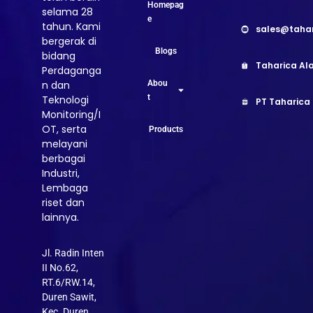
Homepag
selama 28
e
tahun. Kami
sales@taha
bergerak di
Blogs
bidang
Taharica Ala
Perdaganga
Abou
n dan
t
Teknologi
PT Taharica
Monitoring/I
OT, serta
Products
melayani
berbagai
Industri,
Lembaga
riset dan
lainnya.
Jl. Radin Inten
II No.62,
RT.6/RW.14,
Duren Sawit,
Kec. Duren