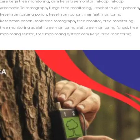
,
,
,
cara kerja tree monitoring
cara kerja treemonitor
fakopp
fakopp
,
,
,
arborsonic 3d tomograph
fungsi tree monitoring
kesehatan akar pohomn
,
,
kesehatan batang pohon
kesehatan pohon
manfaat monitoring
,
,
,
,
kesehatan pohon
sonic tree tomograph
tree monitor
tree monitoring
,
,
,
tree monitoring adalah
tree monitoring alat
tree monitoring fungsi
tree
,
,
monitoring sensor
tree monitoring system cara kerja
tree monitornig