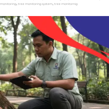
,
,
monitoring
tree monitoring system
tree monitornig