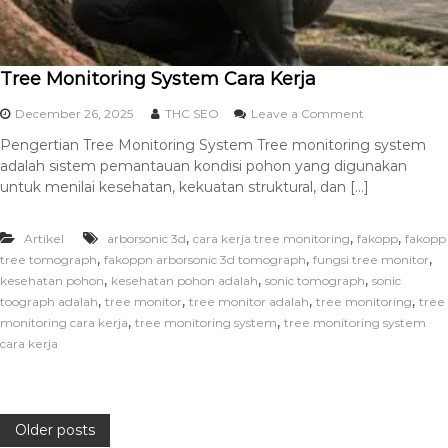
Tree Monitoring System Cara Kerja
December 26, 2025
THC SEO
Leave a Comment
Pengertian Tree Monitoring System Tree monitoring system
adalah sistem pemantauan kondisi pohon yang digunakan
untuk menilai kesehatan, kekuatan struktural, dan […]
,
,
,
Artikel
arborsonic 3d
cara kerja tree monitoring
fakopp
fakopp
,
,
,
tree tomograph
fakoppn arborsonic 3d tomograph
fungsi tree monitor
,
,
,
kesehatan pohon
kesehatan pohon adalah
sonic tomograph
sonic
,
,
,
,
toograph adalah
tree monitor
tree monitor adalah
tree monitoring
tree
,
,
monitoring cara kerja
tree monitoring system
tree monitoring system
cara kerja
Older posts