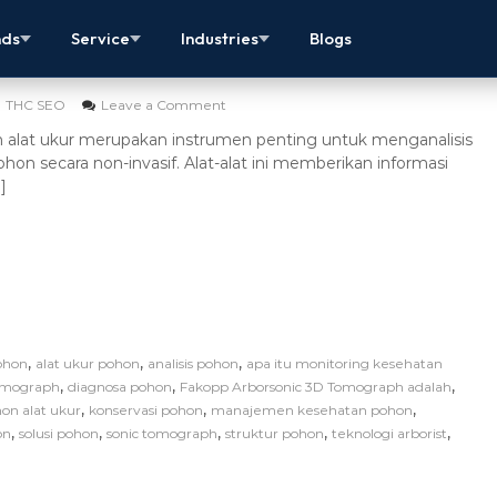
hon Alat Ukur: Panduan Lengkap & Solusi
nds
Service
Industries
Blogs
THC SEO
Leave a Comment
 alat ukur merupakan instrumen penting untuk menganalisis
pohon secara non-invasif. Alat-alat ini memberikan informasi
]
,
,
,
ohon
alat ukur pohon
analisis pohon
apa itu monitoring kesehatan
,
,
,
Tomograph
diagnosa pohon
Fakopp Arborsonic 3D Tomograph adalah
,
,
,
on alat ukur
konservasi pohon
manajemen kesehatan pohon
,
,
,
,
,
on
solusi pohon
sonic tomograph
struktur pohon
teknologi arborist