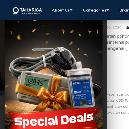
Kesehatan Po
About Us
Categories
Bra
Modern
May 28, 2026
Kesehatan pohon
kondisi internal 
vital mengenai […
,
Artikel
alat pendeteksi kerusakan pohon
alat ukur kesehatan p
,
,
,
pohon
arborsonic 3d
audit pohon kota
cara kerja Fakopp Arborsonic 3D 
,
,
fungsi Fakopp Arborsonic 3D Tomograph
keamanan pohon
kesehatan poh
,
,
,
manajemen pohon
pemeriksaan pohon
penyakit pohon
perawatan poh
tomografi pohon