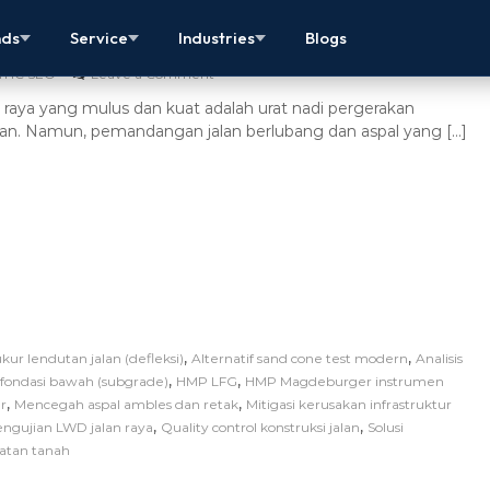
lan Berlubang Di Underpass Bassura
nds
Service
Industries
Blogs
THC SEO
Leave a Comment
an raya yang mulus dan kuat adalah urat nadi pergerakan
an. Namun, pemandangan jalan berlubang dan aspal yang […]
,
,
ukur lendutan jalan (defleksi)
Alternatif sand cone test modern
Analisis
,
,
s fondasi bawah (subgrade)
HMP LFG
HMP Magdeburger instrumen
,
,
r
Mencegah aspal ambles dan retak
Mitigasi kerusakan infrastruktur
,
,
ngujian LWD jalan raya
Quality control konstruksi jalan
Solusi
datan tanah