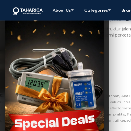
Perbaikan Ja
About Us
Categories
Bra
May 6, 2026
Infrastruktur jal
ekonomi perkota
,
,
News
Alat geoteknik portabel
alat uji daya dukung tanah
Alat 
,
,
kegagalan tambal sulam aspal
Bearing capacity tanah dasar
Evaluasi lapi
,
,
Jerman
Inspeksi pemadatan tanah timbunan
Light Weight Deflectomete
,
,
,
sipil
Modulus deformasi dinamis (Evd)
Pengujian CBR lapangan praktis
Pe
,
,
perbaikan jalan berlubang
Standar Bina Marga perkerasan jalan
uji kepa