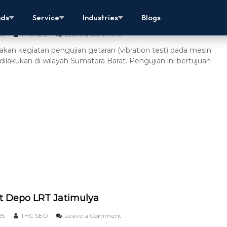
st Meidensha Di Sumatera Barat
nds
Service
Industries
Blogs
25
THC SEO
Leave a Comment
akan kegiatan pengujian getaran (vibration test) pada mesin
ilakukan di wilayah Sumatera Barat. Pengujian ini bertujuan
st Depo LRT Jatimulya
25
THC SEO
Leave a Comment