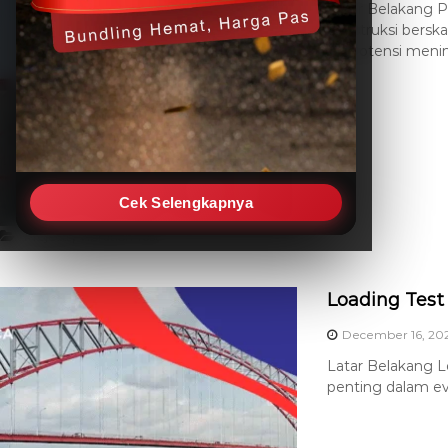
Latar Belakang 
konstruksi bersk
berpotensi meni
Cek Selengkapnya
,
Projects
Vibration Test
Loading Test
December 16, 20
Latar Belakang L
penting dalam eva