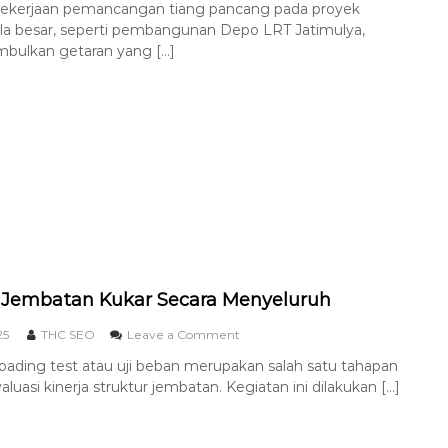
Pekerjaan pemancangan tiang pancang pada proyek
ala besar, seperti pembangunan Depo LRT Jatimulya,
mbulkan getaran yang […]
 Jembatan Kukar Secara Menyeluruh
25
THC SEO
Leave a Comment
oading test atau uji beban merupakan salah satu tahapan
luasi kinerja struktur jembatan. Kegiatan ini dilakukan […]