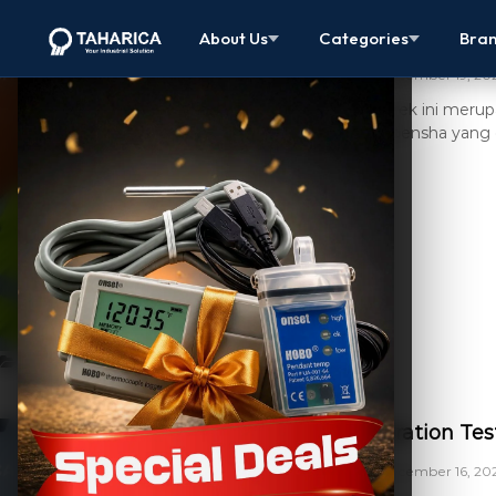
Vibration Te
About Us
Categories
Bra
December 19, 20
Proyek ini merup
Meidensha yang d
[…]
,
Projects
Vibration Test
Vibration Te
December 16, 20