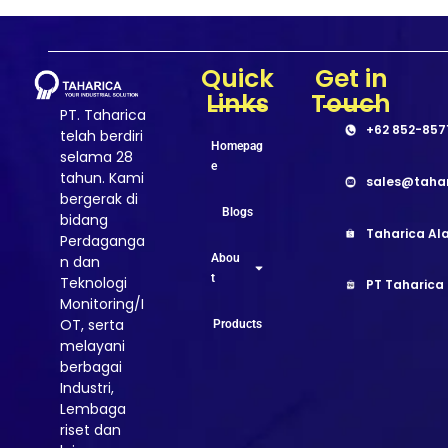
Quick
Get in
Links
Touch
PT. Taharica
+62 852-857
telah berdiri
Homepag
selama 28
e
tahun. Kami
sales@taha
bergerak di
Blogs
bidang
Taharica Ala
Perdaganga
Abou
n dan
t
Teknologi
PT Taharica
Monitoring/I
OT, serta
Products
melayani
berbagai
Industri,
Lembaga
riset dan