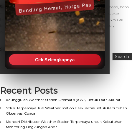
,
,
,
Artikel
cara ukur ketinggian air
fungsi water level
hobo
hobo
,
,
,
water level
indikator ketinggian air
ketinggian air taah
mengukur
,
,
,
,
ketinggian air
tinggi muka air tanah
tmat
ukur ketinggian air
water
,
,
,
,
level
water level hobo
water level indicator
water level sensor
waterlevel sensor
Search
Search
Cek Selengkapnya
Recent Posts
Keunggulan Weather Station Otomatis (AWS) untuk Data Akurat
Solusi Terpercaya Jual Weather Station Berkualitas untuk Kebutuhan
Observasi Cuaca
Mencari Distributor Weather Station Terpercaya untuk Kebutuhan
Monitoring Lingkungan Anda