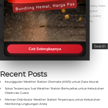
,
,
,
Artikel
cara ukur ketinggian air
fungsi water level
hobo
hobo
,
,
,
water level
indikator ketinggian air
ketinggian air taah
mengukur
,
,
,
,
ketinggian air
tinggi muka air tanah
tmat
ukur ketinggian air
water
,
,
,
,
level
water level hobo
water level indicator
water level sensor
waterlevel sensor
Search
Search
Cek Selengkapnya
Recent Posts
Keunggulan Weather Station Otomatis (AWS) untuk Data Akurat
Solusi Terpercaya Jual Weather Station Berkualitas untuk Kebutuhan
Observasi Cuaca
Mencari Distributor Weather Station Terpercaya untuk Kebutuhan
Monitoring Lingkungan Anda