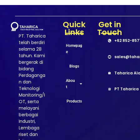
Quick
Get in
Links
Touch
PT. Taharica
+62 852-857
telah berdiri
Homepag
selama 28
e
tahun. Kami
sales@taha
bergerak di
Blogs
bidang
Taharica Ala
Perdaganga
Abou
n dan
t
Teknologi
PT Taharica
Monitoring/I
OT, serta
Products
melayani
berbagai
Industri,
Lembaga
riset dan