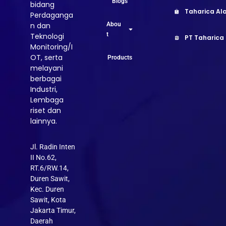
Blogs
bidang
Taharica Ala
Perdaganga
Abou
n dan
t
Teknologi
PT Taharica
Monitoring/I
OT, serta
Products
melayani
berbagai
Industri,
Lembaga
riset dan
lainnya.
Jl. Radin Inten
II No.62,
RT.6/RW.14,
Duren Sawit,
Kec. Duren
Sawit, Kota
Jakarta Timur,
Daerah