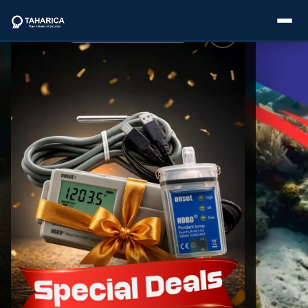
About Us
Categories
Brands
Service
Industries
Blogs