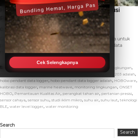
HOBO Pendant Data Logger Adalah: Solusi
Pantau Suhu Air
February 18, 2026
THC SEO
Leave a Comment
Dalam era modern yang semakin mengandalkan data untuk
pengambilan keputusan akurat, perangkat pencatat data
memegang peranan krusial. Salah satu inovasi […]
Cek Selengkapnya
,
,
,
Uncategorized
Akuakultur
aplikasi HOBO
Data Lingkungan
,
,
,
,
data logger air
data logger portable
hobo mx2203
hobo mx2203 adalah
,
,
,
hobo pendant data logger
hobo pendant data logger adalah
HOBOware
,
,
,
kalibrasi data logger
marine heatwave
monitoring lingkungan
ONSET
,
,
,
,
HOBO
Pemantauan Kualitas Air
perangkat tahan air
pertanian presisi
,
,
,
,
,
sensor cahaya
sensor suhu
studi iklim mikro
suhu air
suhu laut
teknologi
,
,
BLE
water level logger
water monitoring
Search
Search