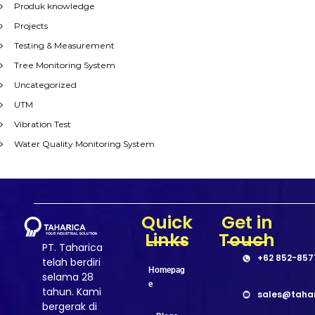
Produk knowledge
Projects
Testing & Measurement
Tree Monitoring System
Uncategorized
UTM
Vibration Test
Water Quality Monitoring System
Quick
Get in
Links
Touch
PT. Taharica
+62 852-857
telah berdiri
Homepag
selama 28
e
tahun. Kami
sales@taha
bergerak di