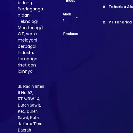
Blogs
bidang
Taharica Ala
Perdaganga
Abou
n dan
t
Teknologi
PT Taharica
Monitoring/I
OT, serta
Products
melayani
berbagai
Industri,
Lembaga
riset dan
lainnya.
Jl. Radin Inten
II No.62,
RT.6/RW.14,
Duren Sawit,
Kec. Duren
Sawit, Kota
Jakarta Timur,
Daerah