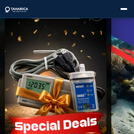
About Us
Categories
Brands
Service
Industries
Blogs