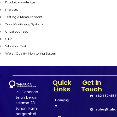
Produk knowledge
Projects
Testing & Measurement
Tree Monitoring System
Uncategorized
UTM
Vibration Test
Water Quality Monitoring System
Quick
Get in
Links
Touch
PT. Taharica
+62 852-857
telah berdiri
Homepag
selama 28
e
tahun. Kami
sales@taha
bergerak di