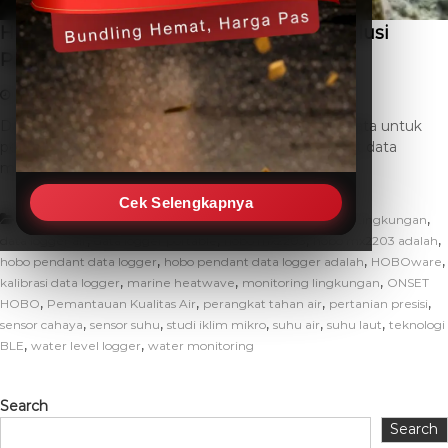
HOBO Pendant Data Logger Adalah: Solusi
Pantau Suhu Air
February 18, 2026
THC SEO
Leave a Comment
Dalam era modern yang semakin mengandalkan data untuk
pengambilan keputusan akurat, perangkat pencatat data
memegang peranan krusial. Salah satu inovasi […]
Cek Selengkapnya
,
,
,
Uncategorized
Akuakultur
aplikasi HOBO
Data Lingkungan
,
,
,
,
data logger air
data logger portable
hobo mx2203
hobo mx2203 adalah
,
,
,
hobo pendant data logger
hobo pendant data logger adalah
HOBOware
,
,
,
kalibrasi data logger
marine heatwave
monitoring lingkungan
ONSET
,
,
,
,
HOBO
Pemantauan Kualitas Air
perangkat tahan air
pertanian presisi
,
,
,
,
,
sensor cahaya
sensor suhu
studi iklim mikro
suhu air
suhu laut
teknologi
,
,
BLE
water level logger
water monitoring
Search
Search