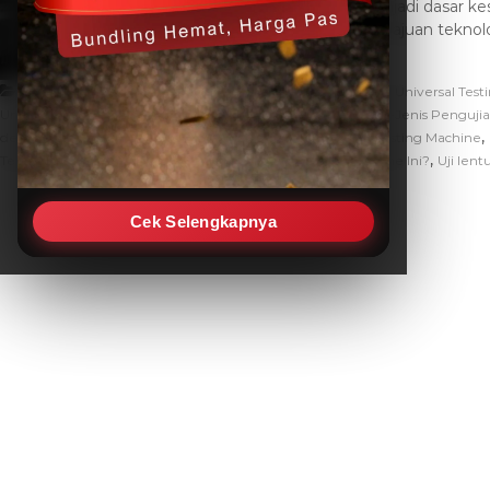
menjadi dasar kes
kemajuan teknolo
,
Artikel
Apa itu Universal Testing Machine
Apa Itu Universal Te
,
,
Universal Testing Machine di Industri
Hardness Tester
Jenis-Jenis Penguji
,
,
dengan Universal Testing Machine?
mengenal Universal Testing Machine
,
,
Testing
Tipe Apa Saja yang Dimiliki Universal Testing Machine Ini?
Uji lent
Cek Selengkapnya