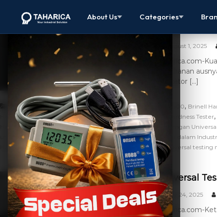
Hardness Tes
About Us
Categories
Bra
yang Akurat
August 1, 2025
taharica.com-Kual
ketahanan ausnya 
indikator […]
,
,
Artikel
UTM
Analog Rockwell Hardness Tester TH500
Brinell Ha
,
,
Hardness Tester - TH721/721Z
Hardness Tester
Jenis-Jenis Hardness Tester
,
Hardness Tester Terbaik
Material Apa Saja yang Bisa Diuji dengan Universa
,
,
universal
pengujian kekerasan
Pentingnya Hardness Tester dalam Industr
,
,
Hardness Tester
Teknologi Terkini pada Hardness Tester
Universal testing
Universal Tes
July 24, 2025
taharica.com-Ket