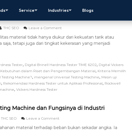
ter: Metode Terbaik untuk Pengujian Material
nds
Service
Industries
Blogs
THC SEO
Leave a Comment
itas material tidak hanya diukur dari kekuatan tarik atau
saja, tetapi juga dari tingkat kekerasan yang menjadi
,
,
rdness Tester
Digital Brinell Hardness Tester TIME 6202
Digital Vickers
,
,
Kebutuhan dalam Riset dan Pengembangan Material
Kriteria Memilih
,
,
l Testing Machine?
mengenal Universal Testing Machine
Mesin uji
,
,
i
Rekomendasi Hardness Tester untuk Aplikasi Profesional
Rockwell
,
 machine
Vickers Hardness Tester
ting Machine dan Fungsinya di Industri
THC SEO
Leave a Comment
ahanan material terhadap beban bukan sekadar angka. Ia