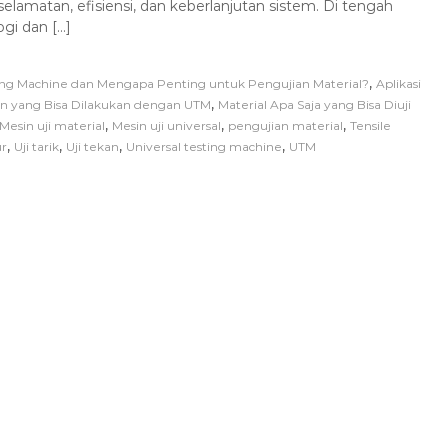
elamatan, efisiensi, dan keberlanjutan sistem. Di tengah
gi dan […]
,
sting Machine dan Mengapa Penting untuk Pengujian Material?
Aplikasi
,
an yang Bisa Dilakukan dengan UTM
Material Apa Saja yang Bisa Diuji
,
,
,
Mesin uji material
Mesin uji universal
pengujian material
Tensile
,
,
,
,
ur
Uji tarik
Uji tekan
Universal testing machine
UTM