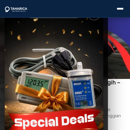
About Us
Categories
Brands
Ini Cara Kerja Data Logger Air Yang Canggih –
Taharica
Service
October 27, 2025
THC SEO
Leave a Comment
Industries
Pengertian Data Logger Air Data logger air adalah alat
elektronik yang digunakan untuk merekam data ketinggian
Blogs
atau tekanan air secara […]