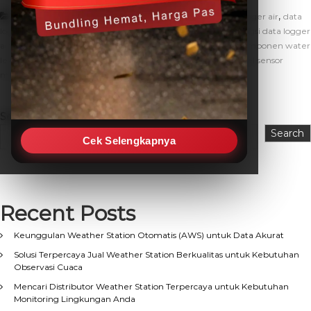
,
,
Artikel
alat ukur ketinggian air
cara kerja data logger air
data
,
,
,
logger air
data logger air adalah
data logger pertanian
fungsi data logger
,
,
,
,
air
hobo u20l
ketinggian air
komponen data logger air
komponen water
,
,
,
level
water level data logger
water level sensor
water level sensor
meter
Search
Search
Cek Selengkapnya
Recent Posts
Keunggulan Weather Station Otomatis (AWS) untuk Data Akurat
Solusi Terpercaya Jual Weather Station Berkualitas untuk Kebutuhan
Observasi Cuaca
Mencari Distributor Weather Station Terpercaya untuk Kebutuhan
Monitoring Lingkungan Anda