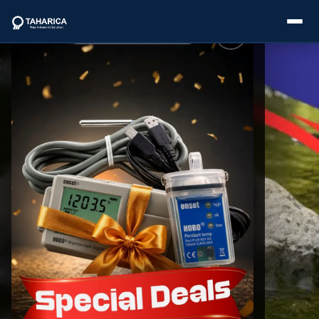
About Us
Categories
Brands
Service
Industries
Blogs