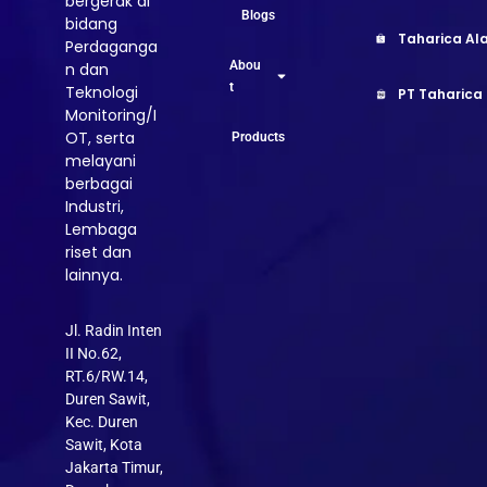
bergerak di
Blogs
bidang
Taharica Ala
Perdaganga
Abou
n dan
t
Teknologi
PT Taharica
Monitoring/I
OT, serta
Products
melayani
berbagai
Industri,
Lembaga
riset dan
lainnya.
Jl. Radin Inten
II No.62,
RT.6/RW.14,
Duren Sawit,
Kec. Duren
Sawit, Kota
Jakarta Timur,