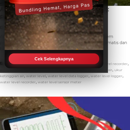
AWLR: (Automatic Water Level Recorder):
Pengukur Ketinggian Air
January 6, 2026
THC SEO
Leave a Comment
AWLR (Automatic Water Level Recorder) adalah sistem
pemantauan tinggi muka air yang bekerja secara otomatis dan
berkelanjutan. Alat ini dirancang […]
Cek Selengkapnya
,
,
Artikel
alat ukur ketinggian air
automatic water level recorder
,
,
,
,
,
awlr
awlr cara kerja
awlr data logger
fungsi awlr
ketinggian air
ukur
,
,
,
,
ketinggian air
water level
water level data logger
water level logger
,
water level recorder
water level sensor meter