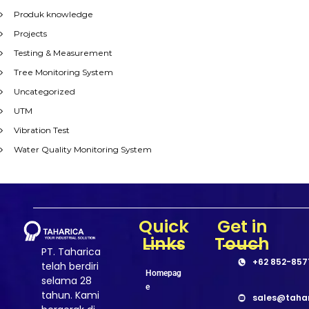
Produk knowledge
Projects
Testing & Measurement
Tree Monitoring System
Uncategorized
UTM
Vibration Test
Water Quality Monitoring System
Quick
Get in
Links
Touch
PT. Taharica
+62 852-857
telah berdiri
Homepag
selama 28
e
tahun. Kami
sales@taha