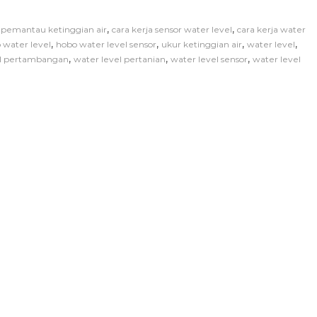
,
,
t pemantau ketinggian air
cara kerja sensor water level
cara kerja water
,
,
,
,
 water level
hobo water level sensor
ukur ketinggian air
water level
,
,
,
el pertambangan
water level pertanian
water level sensor
water level