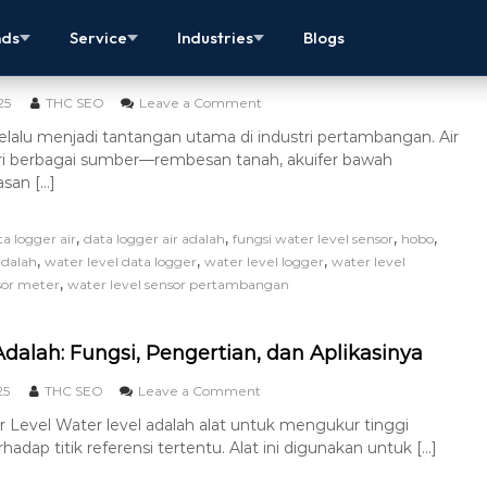
Pertambangan: Alat ukur Ketinggian Air
nds
Service
Industries
Blogs
25
THC SEO
Leave a Comment
selalu menjadi tantangan utama di industri pertambangan. Air
ri berbagai sumber—rembesan tanah, akuifer bawah
san […]
,
,
,
,
ta logger air
data logger air adalah
fungsi water level sensor
hobo
,
,
,
adalah
water level data logger
water level logger
water level
,
sor meter
water level sensor pertambangan
dalah: Fungsi, Pengertian, dan Aplikasinya
25
THC SEO
Leave a Comment
 Level Water level adalah alat untuk mengukur tinggi
hadap titik referensi tertentu. Alat ini digunakan untuk […]