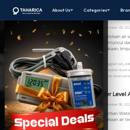
Water Level 
About Us
Categories
Bra
Canggih
November 25, 20
Pengelolaan air 
dapat muncul da
permukaan, limpa
,
,
Artikel
alat pengukur ketinggian air
alat ukur ketinggian air
da
,
,
,
,
hobo u20l
hobo water level
ukur ketinggian air
water level
water level 
,
,
,
pertambangan
water level pertanian
water level sensor
water level sen
Water Level A
November 18, 20
Pengertian Water
permukaan air ter