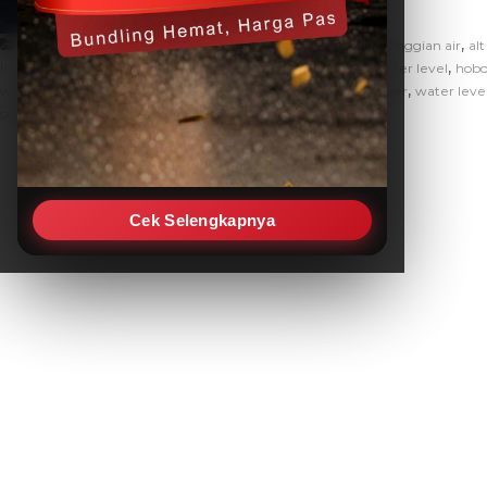
,
,
Artikel
alat pengukur ketinggian air
alat ukur ketinggian air
al
,
,
,
,
,
level
data logger air
fungsi water level
hobo
hobo u20l water level
hobo
,
,
,
water level adalah
water level data logger
water level logger
water lev
sensor meter
Cek Selengkapnya