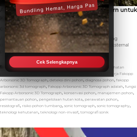
Alat Ukur Kesehatan Pohon: Solusi Modern untuk
Konservasi
June 4, 2026
THC SEO
Leave a Comment
Alat ukur kesehatan pohon adalah instrumen vital yang
dirancang untuk mengevaluasi kondisi internal dan eksternal
pohon tanpa merusaknya. Penggunaan alat […]
Cek Selengkapnya
,
Artikel
alat deteks kesehatan pohon
alat ukur kesehatan
,
,
,
,
pohon
analisis pohon
arborist
audit pohon perkotaan
cara kerja Fakopp
,
,
,
Arborsonic 3D Tomograph
deteksi dini pohon
diagnosa pohon
fakopp
,
,
arborsonic 3d tomograph
Fakopp Arborsonic 3D Tomograph adalah
fungsi
,
,
,
Fakopp Arborsonic 3D Tomograph
konservasi pohon
manajemen pohon
,
,
,
pemantauan pohon
pengelolaan hutan kota
perawatan pohon
,
,
,
,
resistografi
risiko pohon tumbang
sonic tomograph
sonic tomography
,
,
teknologi kehutanan
teknologi non-invasif
tomografi sonik