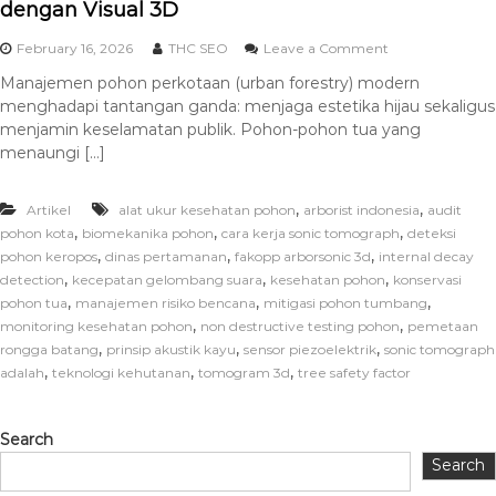
dengan Visual 3D
February 16, 2026
THC SEO
Leave a Comment
Manajemen pohon perkotaan (urban forestry) modern
menghadapi tantangan ganda: menjaga estetika hijau sekaligus
menjamin keselamatan publik. Pohon-pohon tua yang
menaungi […]
,
,
Artikel
alat ukur kesehatan pohon
arborist indonesia
audit
,
,
,
pohon kota
biomekanika pohon
cara kerja sonic tomograph
deteksi
,
,
,
pohon keropos
dinas pertamanan
fakopp arborsonic 3d
internal decay
,
,
,
detection
kecepatan gelombang suara
kesehatan pohon
konservasi
,
,
,
pohon tua
manajemen risiko bencana
mitigasi pohon tumbang
,
,
monitoring kesehatan pohon
non destructive testing pohon
pemetaan
,
,
,
rongga batang
prinsip akustik kayu
sensor piezoelektrik
sonic tomograph
,
,
,
adalah
teknologi kehutanan
tomogram 3d
tree safety factor
Search
Search