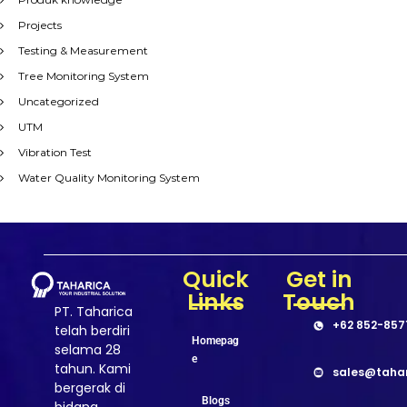
Projects
Testing & Measurement
Tree Monitoring System
Uncategorized
UTM
Vibration Test
Water Quality Monitoring System
Quick
Get in
Links
Touch
PT. Taharica
+62 852-857
telah berdiri
Homepag
selama 28
e
tahun. Kami
sales@taha
bergerak di
Blogs