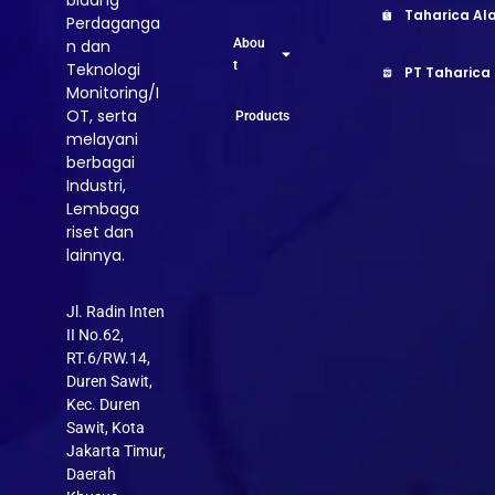
bidang
Taharica Ala
Perdaganga
Abou
n dan
t
Teknologi
PT Taharica
Monitoring/I
OT, serta
Products
melayani
berbagai
Industri,
Lembaga
riset dan
lainnya.
Jl. Radin Inten
II No.62,
RT.6/RW.14,
Duren Sawit,
Kec. Duren
Sawit, Kota
Jakarta Timur,
Daerah