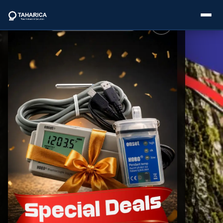
About Us
Categories
Brands
Service
Industries
Blogs