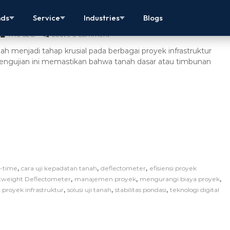
cepat Waktu Uji Kepadatan Tanah
nds
Service
Industries
Blogs
THC SEO
Leave a Comment
ah menjadi tahap krusial pada berbagai proyek infrastruktur
engujian ini memastikan bahwa tanah dasar atau timbunan
,
,
,
l-time
cara uji kepadatan tanah
deflectometer
efisiensi proyek
,
,
,
tweight Deflectometer
manajemen proyek
mengurangi biaya proyek
,
,
,
,
proyek infrastruktur
solusi uji tanah
stabilitas pondasi
teknologi digital