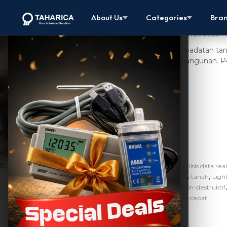
Cara Memper
About Us
Categories
Bra
March 27, 2026
Uji kepadatan tan
dan bangunan. P
[…]
,
,
Artikel
alat konstruksi
alat uji kepadatan tanah
analisis data rea
,
,
,
,
,
konstruksi
fungsi HMP LFG
HMP LFG
hmp lfg adalah
kualitas tanah
Ligh
,
,
metode uji kepadatan tanah
pemadatan tanah
pengujian non-destruktif
,
,
,
konstruksi
teknologi konstruksi
uji kepadatan tanah
uji tanah cepat