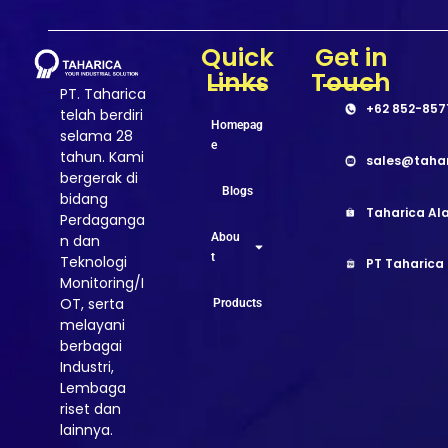
Quick
Get in
Links
Touch
PT. Taharica
+62 852-857
telah berdiri
Homepag
selama 28
e
tahun. Kami
sales@taha
bergerak di
Blogs
bidang
Taharica Ala
Perdaganga
Abou
n dan
t
Teknologi
PT Taharica
Monitoring/I
OT, serta
Products
melayani
berbagai
Industri,
Lembaga
riset dan
lainnya.