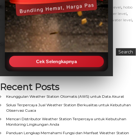
,
,
,
Artikel
cara kalibrasi water level
hobo
hobo water level
hobo
,
,
,
water level sensor
kalibrasi sensor ketinggian air
kalibrasi water level
,
,
,
,
sensor air
sensor ketinggian air
tutorial kalibrasi water level
water level
water level sensor
Search
Search
Cek Selengkapnya
Recent Posts
Keunggulan Weather Station Otomatis (AWS) untuk Data Akurat
Solusi Terpercaya Jual Weather Station Berkualitas untuk Kebutuhan
Observasi Cuaca
Mencari Distributor Weather Station Terpercaya untuk Kebutuhan
Monitoring Lingkungan Anda
Panduan Lengkap Memahami Fungsi dan Manfaat Weather Station