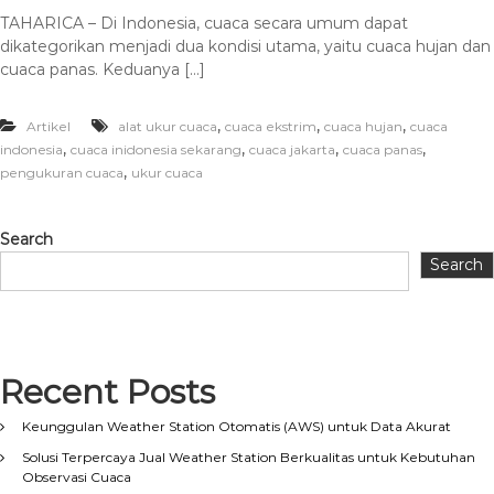
TAHARICA – Di Indonesia, cuaca secara umum dapat
dikategorikan menjadi dua kondisi utama, yaitu cuaca hujan dan
cuaca panas. Keduanya […]
,
,
,
Artikel
alat ukur cuaca
cuaca ekstrim
cuaca hujan
cuaca
,
,
,
,
indonesia
cuaca inidonesia sekarang
cuaca jakarta
cuaca panas
,
pengukuran cuaca
ukur cuaca
Search
Search
Recent Posts
Keunggulan Weather Station Otomatis (AWS) untuk Data Akurat
Solusi Terpercaya Jual Weather Station Berkualitas untuk Kebutuhan
Observasi Cuaca