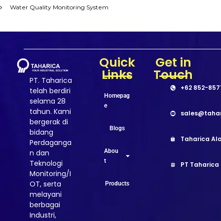
Water Quality Monitoring System
Quick
Get in
Links
Touch
PT. Taharica
+62 852-857
telah berdiri
Homepag
selama 28
e
tahun. Kami
sales@taha
bergerak di
Blogs
bidang
Taharica Ala
Perdaganga
Abou
n dan
t
Teknologi
PT Taharica
Monitoring/I
OT, serta
Products
melayani
berbagai
Industri,