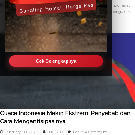
,
,
,
Artikel
alat pengukur cuaca
alat ukur cuaca
cuaca indonesia
,
,
,
fungsi barometer
fungsi higrometer
fungsi weather station
pengukuran
,
,
cuaca
pengukuran kualitas udara
ukur cuaca
Cek Selengkapnya
Cuaca Indonesia Makin Ekstrem: Penyebab dan
Cara Mengantisipasinya
February 20, 2025
THC SEO
Leave a Comment