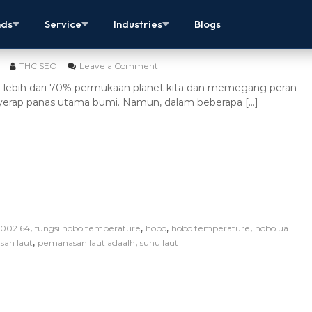
aut: Ancaman Global dan Dampaknya Bagi
nds
Service
Industries
Blogs
THC SEO
Leave a Comment
 lebih dari 70% permukaan planet kita dan memegang peran
nyerap panas utama bumi. Namun, dalam beberapa […]
,
,
,
,
 002 64
fungsi hobo temperature
hobo
hobo temperature
hobo ua
,
,
an laut
pemanasan laut adaalh
suhu laut