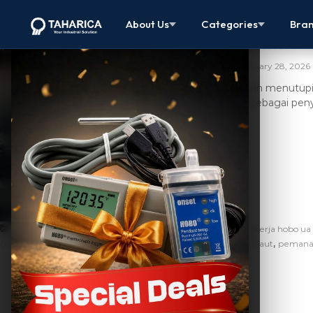
Pemanasan L
About Us
Categories
Bra
Dunia
January 28, 2026
Lautan menutupi
vital sebagai pe
,
,
Artikel
alat ukur air
bahaya pemanasan laut
cara kerja hobo ua
,
,
,
002 64
manfaat pemantauan suhu laut
monitoring suhu air laut
pemanas