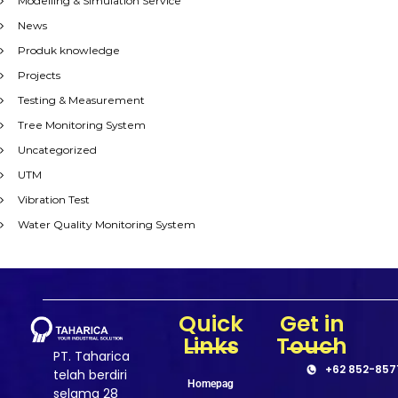
Modelling & Simulation Service
News
Produk knowledge
Projects
Testing & Measurement
Tree Monitoring System
Uncategorized
UTM
Vibration Test
Water Quality Monitoring System
Quick
Get in
Links
Touch
PT. Taharica
+62 852-857
telah berdiri
Homepag
selama 28