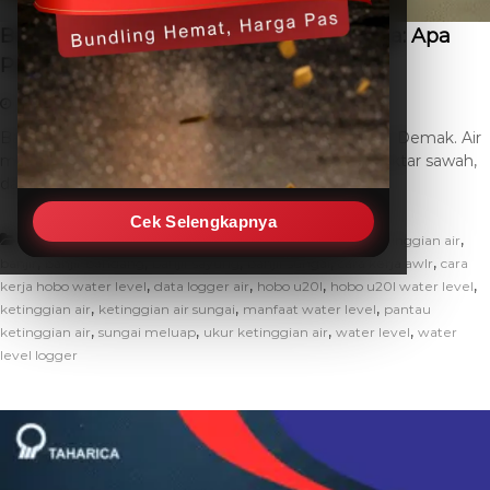
Banjir Sayung Merendam Rumah Warga: Apa
Penyebabnya?
January 13, 2026
THC SEO
Leave a Comment
Banjir kembali melanda wilayah Sayung, Kabupaten Demak. Air
merendam dua desa, menggenangi sekitar 200 hektar sawah,
dan berdampak langsung pada […]
Cek Selengkapnya
,
,
News
alat pemantau ketinggian air
alat ukur ketinggian air
,
,
,
,
,
banjir
banjir bandang
banjir sayung
banjir sungai
cara kerja awlr
cara
,
,
,
,
kerja hobo water level
data logger air
hobo u20l
hobo u20l water level
,
,
,
ketinggian air
ketinggian air sungai
manfaat water level
pantau
,
,
,
,
ketinggian air
sungai meluap
ukur ketinggian air
water level
water
level logger