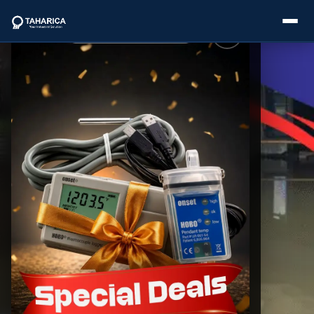
About Us
Categories
Brands
Service
Industries
Blogs