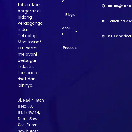
e
tahun. Kami
sales@taha
bergerak di
Blogs
bidang
Taharica Ala
Perdaganga
Abou
n dan
t
Teknologi
PT Taharica
Monitoring/I
OT, serta
Products
melayani
berbagai
Industri,
Lembaga
riset dan
lainnya.
Jl. Radin Inten
II No.62,
RT.6/RW.14,
Duren Sawit,
Kec. Duren
Sawit, Kota