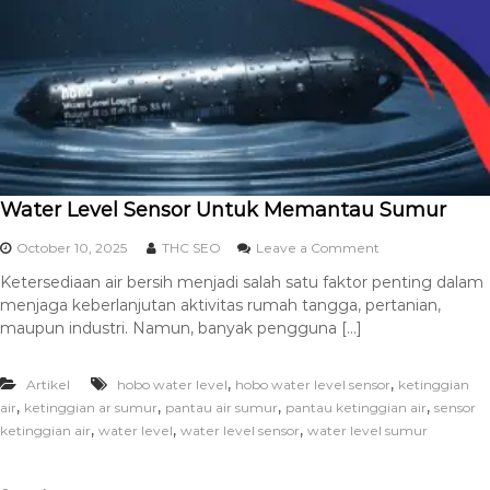
Water Level Sensor Untuk Memantau Sumur
October 10, 2025
THC SEO
Leave a Comment
Ketersediaan air bersih menjadi salah satu faktor penting dalam
menjaga keberlanjutan aktivitas rumah tangga, pertanian,
maupun industri. Namun, banyak pengguna […]
,
,
Artikel
hobo water level
hobo water level sensor
ketinggian
,
,
,
,
air
ketinggian ar sumur
pantau air sumur
pantau ketinggian air
sensor
,
,
,
ketinggian air
water level
water level sensor
water level sumur