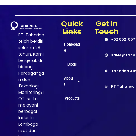
Quick
Get in
Links
Touch
PT. Taharica
+62 852-857
telah berdiri
Homepag
selama 28
e
tahun. Kami
sales@taha
bergerak di
Blogs
bidang
Taharica Ala
Perdaganga
Abou
n dan
t
Teknologi
PT Taharica
Monitoring/I
OT, serta
Products
melayani
berbagai
Industri,
Lembaga
riset dan