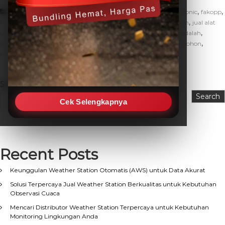
,
,
,
Artikel
apa itu monitoring kesehatan pohon
arborsonic
fakopp
,
,
,
fakopp arborsonic
fungsi arborsonic
jual alat monitoring pohon
jual alat
,
,
,
ukur kesehatan pohon
kesehatan pohon
kesehatan pohon adalah
,
,
manfaat monitoring kesehatan pohon
monitoring ksehatan pohon
,
,
monitoring pohon
tree monitornig
ukur kesehatan pohon
Search
Search
Cek Selengkapnya
Recent Posts
Keunggulan Weather Station Otomatis (AWS) untuk Data Akurat
Solusi Terpercaya Jual Weather Station Berkualitas untuk Kebutuhan
Observasi Cuaca
Mencari Distributor Weather Station Terpercaya untuk Kebutuhan
Monitoring Lingkungan Anda