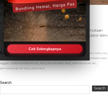
Bahaya Pemanasan Laut: Dampak dan
Pencegahan Efektif
January 29, 2026
THC SEO
Leave a Comment
Samudra mencakup lebih dari tujuh puluh persen permukaan
planet kita dan memegang peranan vital sebagai regulator iklim
global. Namun, saat […]
Cek Selengkapnya
,
,
,
Artikel
alat ukur air
bahaya pemanasan laut
cara ukur suhu air
,
,
,
cara ukur suhu air laut
global warming
hobo mx2203
hobo pendant data
,
,
,
,
,
logger
hobo temperature
laut
pemanasan laut
pemantauan air
,
pemantauan air laut
suhu laut
Search
Search