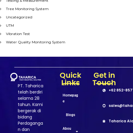
Testing & Measurement
Tree Monitoring System
Uncategorized
UTM
Vibration Test
Water Quality Monitoring System
Quick
Get in
Links
Touch
PT. Taharica
+62 852-857
telah berdiri
Homepag
selama 28
e
tahun. Kami
sales@taha
bergerak di
Blogs
bidang
Taharica Ala
Perdaganga
Abou
n dan