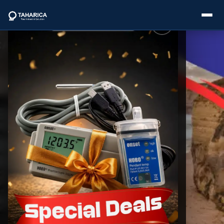
About Us
Categories
Brands
Service
Industries
Blogs