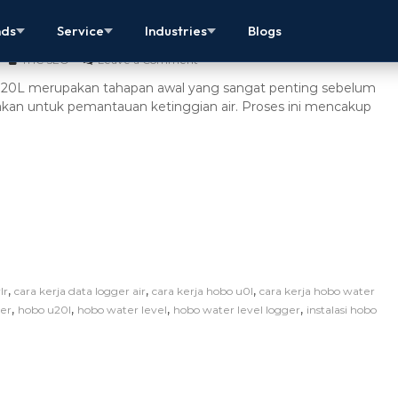
BO U20L: Cara Setup Water Level Logger
nds
Service
Industries
Blogs
THC SEO
Leave a Comment
U20L merupakan tahapan awal yang sangat penting sebelum
kan untuk pemantauan ketinggian air. Proses ini mencakup
,
,
,
lr
cara kerja data logger air
cara kerja hobo u0l
cara kerja hobo water
,
,
,
,
ger
hobo u20l
hobo water level
hobo water level logger
instalasi hobo