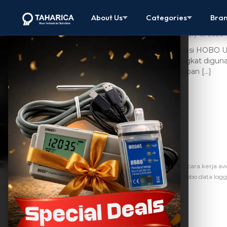
Instalasi HO
About Us
Categories
Bra
January 13, 2026
Instalasi HOBO 
perangkat diguna
persiapan […]
,
,
,
Uncategorized
awlr
awlr cara kerja
awlr manfaat
cara kerja aw
,
,
,
,
level
cara kerja water level
fungsi awlr
fungsi data logger
hobo data log
,
u20l
instalasi water level