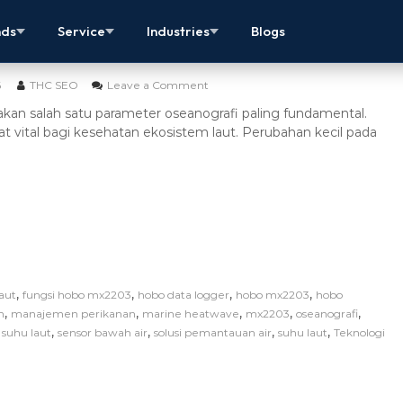
efinisi, Dampak, Metode Ukur & Solusi
nds
Service
Industries
Blogs
6
THC SEO
Leave a Comment
kan salah satu parameter oseanografi paling fundamental.
gat vital bagi kesehatan ekosistem laut. Perubahan kecil pada
,
,
,
,
aut
fungsi hobo mx2203
hobo data logger
hobo mx2203
hobo
,
,
,
,
,
n
manajemen perikanan
marine heatwave
mx2203
oseanografi
,
,
,
,
suhu laut
sensor bawah air
solusi pemantauan air
suhu laut
Teknologi