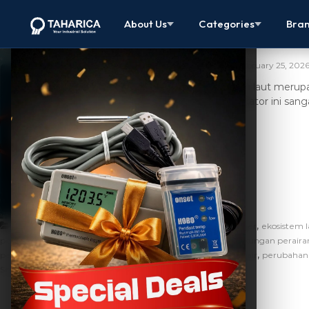
Suhu Laut: D
About Us
Categories
Bra
Pemantauan
February 25, 202
Suhu laut merupa
Indikator ini san
[…]
,
,
,
Artikel
akurasi suhu
dampak suhu laut
data logger
ekosistem l
,
,
,
pendant data logger
iklim global
konservasi kelautan
lingkungan peraira
,
,
,
pemanasan laut
pemantauan suhu laut
pengukuran suhu air
perubahan 
Sensor.