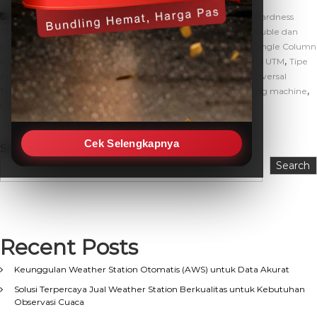
,
,
,
Artikel
UTM
Apa itu UTM?
Double Column UTM
Hardness
,
,
Tester UTM
Pemahaman Dasar tentang UTM
Perbedaan Double dan
,
Single Column dari Aspek Investasi
Perbedaan Double dan Single Column
,
,
,
dari Segi Kapasitas Beban
SIngle Column UTM
Tensile Testing UTM
Tipe
,
Apa Saja yang Dimiliki Universal Testing Machine Ini?
Tipe Universal
,
,
,
,
,
Testing Machine
Uji lentur
Uji tarik
Uji tekan
Universal testing machine
UTM
Cek Selengkapnya
Search
Search
Recent Posts
Keunggulan Weather Station Otomatis (AWS) untuk Data Akurat
Solusi Terpercaya Jual Weather Station Berkualitas untuk Kebutuhan
Observasi Cuaca