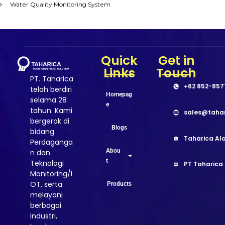
Water Quality Monitoring System
Quick
Get in
Links
Touch
PT. Taharica
+62 852-857
telah berdiri
Homepag
selama 28
e
tahun. Kami
sales@taha
bergerak di
Blogs
bidang
Taharica Ala
Perdaganga
Abou
n dan
t
Teknologi
PT Taharica
Monitoring/I
OT, serta
Products
melayani
berbagai
Industri,