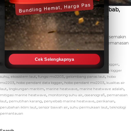
Marine Heatwave Adalah: Definisi, Penyebab,
Dampak, dan Solusi Pemantauan Akurat
February 20, 2026
THC SEO
Leave a Comment
Marine heatwave adalah fenomena lingkungan yang semakin
sering kita amati di seluruh dunia, mewakili periode pemanasan
ekstrem di lautan. Kondisi […]
Cek Selengkapnya
,
,
Artikel
adaptasi marine heatwave
cara kerja data logger
,
,
,
dampak marine heatwave
data loger air
data logger air
data logger
,
,
,
,
suhu
ekosistem laut
fungsi mx2203
gelombang panas laut
hobo
,
,
,
mx2203
hobo pendant data logger
hobo pendant mx2203
kualitas air
,
,
,
,
laut
lingkungan maritim
marine heatwave
marine heatwave adalah
,
,
,
mitigasi marine heatwave
monitoring suhu air
oseanografi
pemanasan
,
,
,
,
laut
pemutihan karang
penyebab marine heatwave
perikanan
,
,
,
perubahan iklim laut
sensor bawah air
suhu permukaan laut
teknologi
pemantauan