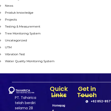
News
Produk knowledge
Projects
Testing & Measurement
Tree Monitoring System
Uncategorized
UTM
Vibration Test
Water Quality Monitoring System
Quick
Get in
Links
Touch
PT. Taharica
+62 852-857
telah berdiri
Homepag
selama 28
e