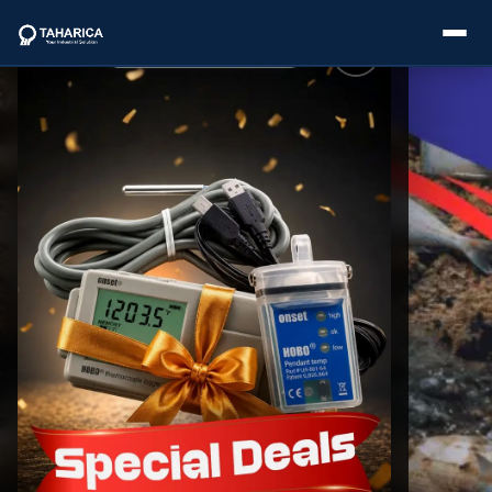
About Us
Categories
Brands
Service
Industries
Blogs