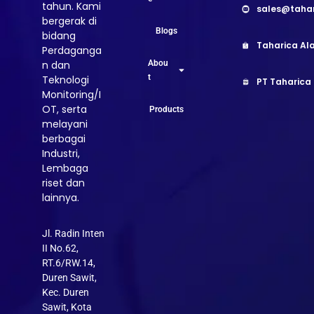
tahun. Kami
sales@taha
bergerak di
Blogs
bidang
Taharica Ala
Perdaganga
Abou
n dan
t
Teknologi
PT Taharica
Monitoring/I
OT, serta
Products
melayani
berbagai
Industri,
Lembaga
riset dan
lainnya.
Jl. Radin Inten
II No.62,
RT.6/RW.14,
Duren Sawit,
Kec. Duren
Sawit, Kota