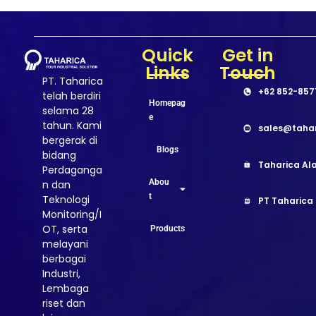
Quick
Get in
Links
Touch
PT. Taharica
+62 852-857
telah berdiri
Homepag
selama 28
e
tahun. Kami
sales@taha
bergerak di
Blogs
bidang
Taharica Ala
Perdaganga
Abou
n dan
t
Teknologi
PT Taharica
Monitoring/I
OT, serta
Products
melayani
berbagai
Industri,
Lembaga
riset dan