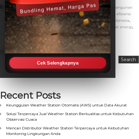
,
,
Artikel
BAS
Apa itu Building Automation System
bangunan
,
,
,
,
,
pintar
BAS
bas untuk gedung modern
BMS
efisiensi energi
efisiensi
,
,
,
energi gedung
green building automation
green building Indonesia
,
,
,
manfaat bas
pencahayaan cerdas gedung
sistem HVAC hemat energi
smart building
Search
Search
Cek Selengkapnya
Recent Posts
Keunggulan Weather Station Otomatis (AWS) untuk Data Akurat
Solusi Terpercaya Jual Weather Station Berkualitas untuk Kebutuhan
Observasi Cuaca
Mencari Distributor Weather Station Terpercaya untuk Kebutuhan
Monitoring Lingkungan Anda