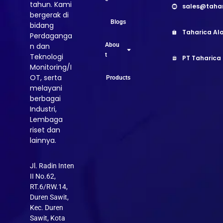
tahun. Kami
sales@taha
bergerak di
Blogs
bidang
Taharica Ala
Perdaganga
Abou
n dan
t
Teknologi
PT Taharica
Monitoring/I
OT, serta
Products
melayani
berbagai
Industri,
Lembaga
riset dan
lainnya.
Jl. Radin Inten
II No.62,
RT.6/RW.14,
Duren Sawit,
Kec. Duren
Sawit, Kota