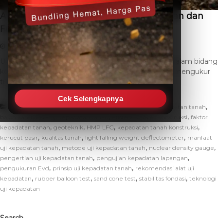
Apa Itu Uji Kepadatan Tanah? Pengertian dan
Fungsi
April 21, 2026
THC SEO
Leave a Comment
Uji kepadatan tanah merupakan prosedur esensial dalam bidang
konstruksi dan geoteknik. Proses ini secara spesifik mengukur
tingkat kekompakan dan daya […]
Cek Selengkapnya
,
,
Artikel
alat uji kepadatan tanah
apa itu uji kepadatan tanah
,
,
,
balon karet
cara uji kepadatan tanah
efisiensi proyek konstruksi
faktor
,
,
,
,
kepadatan tanah
geoteknik
HMP LFG
kepadatan tanah konstruksi
,
,
,
kerucut pasir
kualitas tanah
light falling weight deflectometer
manfaat
,
,
,
uji kepadatan tanah
metode uji kepadatan tanah
nuclear density gauge
,
,
pengertian uji kepadatan tanah
pengujian kepadatan lapangan
,
,
pengukuran Evd
prinsip uji kepadatan tanah
rekomendasi alat uji
,
,
,
,
kepadatan
rubber balloon test
sand cone test
stabilitas fondasi
teknologi
uji kepadatan