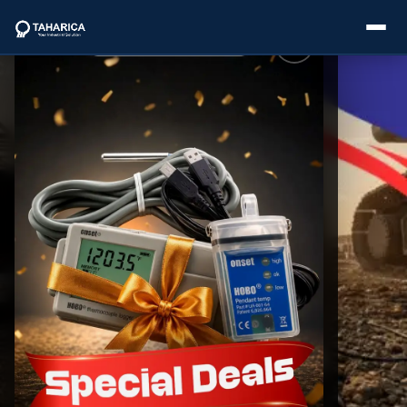
About Us
Categories
Brands
Service
Industries
Blogs