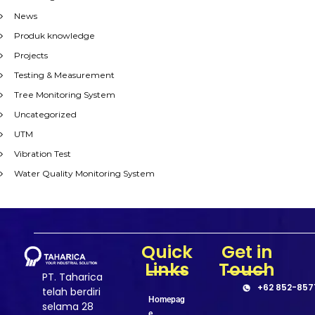
News
Produk knowledge
Projects
Testing & Measurement
Tree Monitoring System
Uncategorized
UTM
Vibration Test
Water Quality Monitoring System
Quick
Get in
Links
Touch
PT. Taharica
+62 852-857
telah berdiri
Homepag
selama 28
e