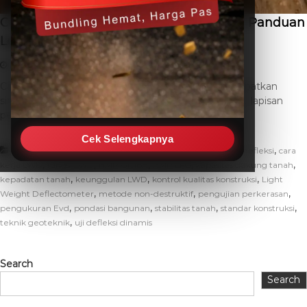
Cara Kerja Light Weight Deflectometer: Panduan
Lengkap untuk Evd Akurat
May 5, 2026
THC SEO
Leave a Comment
Cara kerja Light Weight Deflectometer (LWD) melibatkan
simulasi beban dinamis pada permukaan tanah atau lapisan
perkerasan untuk mengukur deformasinya. Alat […]
Cek Selengkapnya
,
,
,
Artikel
alat uji lapangan
alat ukur tanah
analisis defleksi
cara
,
,
,
,
,
kerja LWD
fungsi LWD
HMP GmbH
HMP LFG
kapasitas dukung tanah
,
,
,
kepadatan tanah
keunggulan LWD
kontrol kualitas konstruksi
Light
,
,
,
Weight Deflectometer
metode non-destruktif
pengujian perkerasan
,
,
,
,
pengukuran Evd
pondasi bangunan
stabilitas tanah
standar konstruksi
,
teknik geoteknik
uji defleksi dinamis
Search
Search