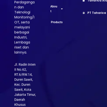
Taharica Ala
Perdaganga
Abou
n dan
t
Teknologi
PT Taharica
Monitoring/I
OT, serta
Products
melayani
berbagai
Industri,
Lembaga
riset dan
lainnya.
Jl. Radin Inten
II No.62,
RT.6/RW.14,
Duren Sawit,
Kec. Duren
Sawit, Kota
Jakarta Timur,
Daerah
Khusus