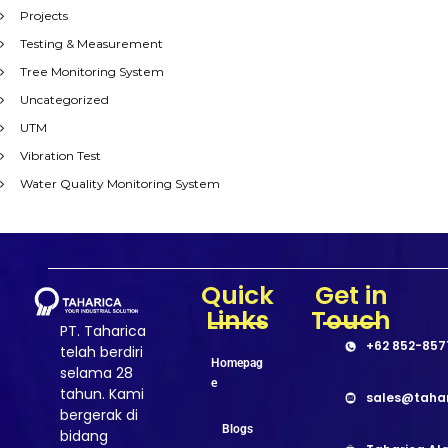
Projects
Testing & Measurement
Tree Monitoring System
Uncategorized
UTM
Vibration Test
Water Quality Monitoring System
Quick
Get in
Links
Touch
PT. Taharica
+62 852-857
telah berdiri
Homepag
selama 28
e
tahun. Kami
sales@taha
bergerak di
Blogs
bidang