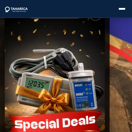
About Us
Categories
Brands
Service
Industries
Blogs